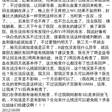
现有点血，赶紧去医院。结果医生也没说什么检查出来就说有
了，不过值很低，让回家等着，如果出血量大就回来检查。一
回去就躺在床上了，晚上肚子又疼想上WC,结果不如所料，好
像比大姨妈还多一样突然这样出来了，当时第一反应，没
了。。。后来肚子也不疼了，也不怎么出血了。没去医院，继
续躺着。第二天下午去了医院，在朋友的建议下，换了家医
院。医生说你有没有发现什么和YJ不同的东东，我说好像有
一块白色的东东不过没注意。接着医生说这样很难判断的，做
血和腹B超就知道了。不过要预约明天了。第三天一早就去
了，验完后就知道值是正常了，B超也没发现什么异常，就说
腹部左侧区有回声疑有残留物？建议复查。医生开了两盒益母
草让回去休息2周再来做B超。休息了2周后再去检查了，期间
血在第四天就基本停了。这次检查什么都没有了也没有回声，
医生说没有什么残留回家注意。我反问，这个情况算不虎生
化？医生说应该是。我又问，那我正常多久可以再怀孕？医生
又说：正常是不影响，一个月后都可以了。（我在网上也查过
生化的资料也是这样说）不过说我的子宫膜有10MM，说厚。
让我来了YJ后再来检查了。
我们在孕前都有做相关检查，不过我期间都有3出差来回坐飞
机，不知道是不是有影响？生化有什么情况可以避免呢？求各
位姐妹们给建议啊！！！
2012/10/09