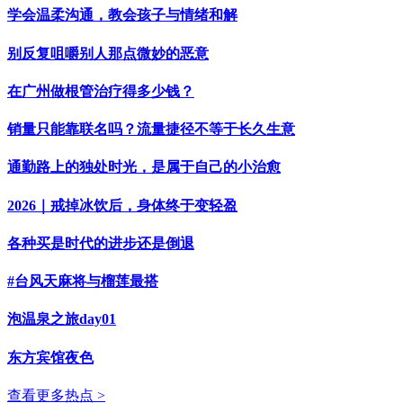
学会温柔沟通，教会孩子与情绪和解
别反复咀嚼别人那点微妙的恶意
在广州做根管治疗得多少钱？
销量只能靠联名吗？流量捷径不等于长久生意
通勤路上的独处时光，是属于自己的小治愈
2026｜戒掉冰饮后，身体终于变轻盈
各种买是时代的进步还是倒退
#台风天麻将与榴莲最搭
泡温泉之旅day01
东方宾馆夜色
查看更多热点 >