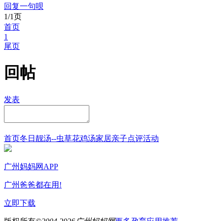
回复一句呗
1/1页
首页
1
尾页
回帖
发表
首页
冬日靓汤--虫草花鸡汤
家居
亲子点评
活动
广州妈妈网APP
广州爸爸都在用!
立即下载