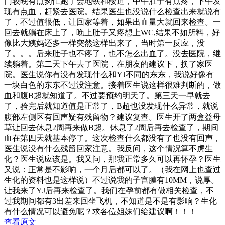
门较晚有点匆忙跑了会地铁和楼道，中午肚子有点疼，下午发
现有点血，赶紧去医院。结果医生也没说什么检查出来就说有
了，不过值很低，让回家等着，如果出血量大就回来检查。一
回去就躺在床上了，晚上肚子又疼想上WC,结果不如所料，好
像比大姨妈还多一样突然这样出来了，当时第一反应，没
了。。。后来肚子也不疼了，也不怎么出血了。没去医院，继
续躺着。第二天下午去了医院，在朋友的建议下，换了家医
院。医生说你有没有发现什么和YJ不同的东东，我说好像有
一块白色的东东不过没注意。接着医生说这样很难判断的，做
血和腹B超就知道了。不过要预约明天了。第三天一早就去
了，验完后就知道值是正常了，B超也没发现什么异常，就说
腹部左侧区有回声疑有残留物？建议复查。医生开了两盒益母
草让回去休息2周再来做B超。休息了2周后再去检查了，期间
血在第四天就基本停了。这次检查什么都没有了也没有回声，
医生说没有什么残留回家注意。我反问，这个情况算不虎生
化？医生说应该是。我又问，那我正常多久可以再怀孕？医生
又说：正常是不影响，一个月后都可以了。（我在网上也查过
生化的资料也是这样说）不过说我的子宫膜有10MM，说厚。
让我来了YJ后再来检查了。我们在孕前都有做相关检查，不
过我期间都有3出差来回坐飞机，不知道是不是有影响？生化
有什么情况可以避免呢？求各位姐妹们给建议啊！！！
查看原文