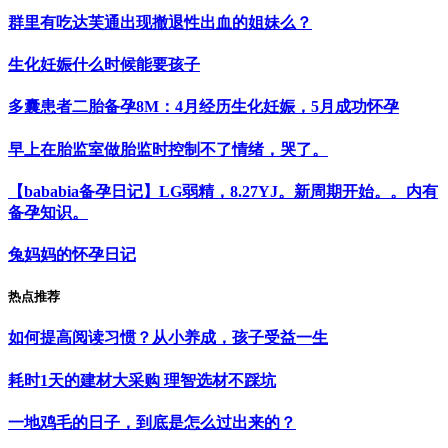
群里有吃达芙通出现撤退性出血的姐妹么？
生化妊娠什么时候能要孩子
多囊患者二胎备孕8M：4月经历生化妊娠，5月成功怀孕
早上在胎监室做胎监时控制不了情绪，哭了。
【bababia备孕日记】LG弱精，8.27YJ。新周期开始。。内有
备孕知识。
兔妈妈的怀孕日记
热点推荐
如何提高阅读习惯？从小养成，孩子受益一生
耗时1天的建材大采购 理智选材不踩坑
一地鸡毛的日子，到底是怎么过出来的？