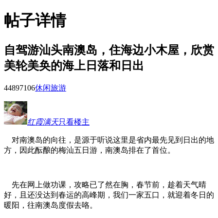
帖子详情
自驾游汕头南澳岛，住海边小木屋，欣赏
美轮美奂的海上日落和日出
44897
106
休闲旅游
红霞满天
只看楼主
对南澳岛的向往，是源于听说这里是省内最先见到日出的地
方，因此酝酿的梅汕五日游，南澳岛排在了首位。
先在网上做功课，攻略已了然在胸，春节前，趁着天气晴
好，且还没达到春运的高峰期，我们一家五口，就迎着冬日的
暖阳，往南澳岛度假去咯。