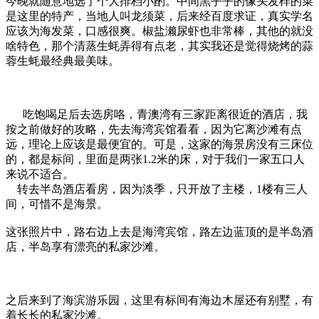
今晚就随意地选了个大排档小酌。中间黑乎乎的像头发样的菜
是这里的特产，当地人叫龙须菜，后来经百度求证，真实学名
应该为海发菜，口感很爽。椒盐濑尿虾也非常棒，其他的就没
啥特色，那个清蒸生蚝弄得有点老，其实我还是觉得烧烤的蒜
蓉生蚝最经典最美味。
吃饱喝足后去选房咯，青澳湾有三家距离很近的酒店，我
按之前做好的攻略，先去海湾宾馆看看，因为它离沙滩有点
远，理论上应该是最便宜的。可是，这家的海景房没有三床位
的，都是标间，里面是两张1.2米的床，对于我们一家五口人
来说不适合。
转去半岛酒店看房，因为淡季，只开放了主楼，1楼有三人
间，可惜不是海景。
这张照片中，路右边上去是海湾宾馆，路左边蓝顶的是半岛酒
店，半岛享有漂亮的私家沙滩。
之后来到了海滨游乐园，这里有标间有海边木屋还有别墅，有
着长长的私家沙滩。