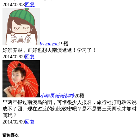
2014/02/08
回复
byyanyan
19楼
好景养眼，正好也想去南澳逛逛！学习了！
2014/02/09
回复
小精灵诺诺妈咪
20楼
早两年报过南澳岛的团，可惜很少人报名，旅行社打电话来说
成不了团。现在过渡的船比较密吧？是不是要三天两晚才够时
间玩？
2014/02/09
回复
猜你喜欢