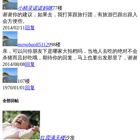
小精灵诺诺妈咪
77楼
谢谢你的建议，如果去，我打算跟旅行团，有旅游巴跟出跟入
会方便些。
2014/02/11
回复
mengbao851129
98楼
亲，可以问你朋友下是哪家大拍档吗，当地人去吃的绝对不会
杀猪而且好吃哦，期待你的回复，马上也要出发那里了，谢谢
2014/08/08
回复
107楼
1970/01/01
回复
全部回帖
红霞满天
楼
沙发