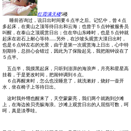
红霞满天
楼
5楼
睡前咨询过，说日出时间要６点半之后。记忆中，曾４点
多起床，在黄山之顶等待日出和云海；也曾于５点钟被服务员
叫醒，在泰山之顶观赏日出；住在华山东峰时，也是５点钟就
起床在岩石上耐心等待......另外，在沙坡头观赏大漠日出时，
也是６点钟左右的光景，由于是第一次观赏海上日出，心中特
别期待，总担心会错过，因此为了保险起见，我把闹钟设在了
５点半。
五点半，我摸黑起床，只听到澎湃的海浪声，月亮和星星高
挂着，于是更改时间，把闹钟调到６点。
６点再醒来时，怎么也没睡意了，就洗漱好，烧好一壶开
水，坐在椅子上等待日出。
这时我外甥也醒来了，天空蒙蒙亮，我们两个就跑到沙滩
上，在海边捡贝壳躲海浪。沙滩上观赏日出的人屈指可数，呵
呵，真是淡季哇。