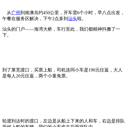
从
广州
到南澳岛约
450
公里，开车需
6
个小时，早八点出发，
午餐在服务区解决，下午
2
点多到
汕头
啦。
汕头的门户——海湾大桥，车行至此，我们都精神抖擞了一
下。
到了莱芜渡口，买票上船，司机连同小车是
190
元往返，大人
是每人
20
元往返，两个小童免票。
轮渡到达时的渡口，左边是从船上下来的人和车，右边是排队
等候上船的车辆。我们的小车也在后面排队中。