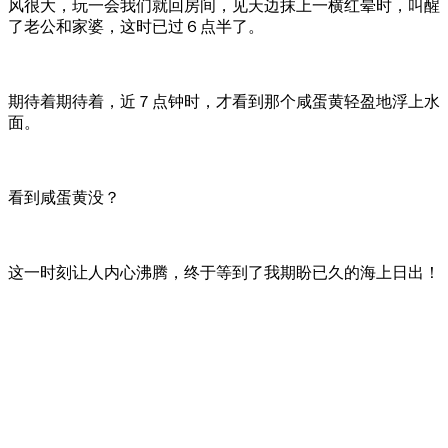
风很大，玩一会我们就回房间，见天边抹上一横红晕时，叫醒
了老公和家婆，这时已过６点半了。
期待着期待着，近７点钟时，才看到那个咸蛋黄轻盈地浮上水
面。
看到咸蛋黄没？
这一时刻让人内心沸腾，终于等到了我期盼已久的海上日出！