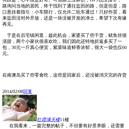
路询问当地的居民，终于找到了通往盐田的路，但是但是，路
口悬挂着指引：小车限行，仅允许二轮车通过！只好作罢，看
来盐田没对外开放，还是一块没被开发的净土，希望下次有缘
再见。
于是在后宅镇闲逛，趁此机会，家婆买了些干货，鱿鱼丝很
清甜，两个小家伙很喜欢吃，我们因此还特地折返多买了一
包，30元一斤真心便宜，紫菜味道鲜香浓郁，很大一袋也仅60
元。
在南澳岛买了些零食吃，这些是回家后，还没被消灭完的存货
2014/02/08
回复
红霞满天
楼
11楼
在我看来，一篇完整的帖子，不但要有好景养眼，还需要