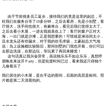
由于节前很多员工返乡，接待我们的竟是这里的副总，不
枉我们在服务台等了10多分钟，之后去看房，先是小别墅，客
厅很大，洗手间也很大，有麻将台，看完后我们觉得太大了。
之后去看小木屋，一进去我就喜欢上了：客厅的窗户正对大
海，一出门就是沙滩，正是我想要的！可惜就是淋浴间太小，
且水龙头还有些漏水，对于我的吹毛求疵，土豪副总大气地
说：岛上设施都比较陈旧，那间别墅的门我也开着，你们可以
去那边洗澡，在那边玩，等玩累了再回来睡觉！
这句话真让我兴奋异常，虽说独乐乐不如众乐乐，真想呼
朋唤友来这开Ｐarty，但是轮渡时间已过，看来我还只得独个
儿偷着乐了
我们居住的小木屋，是右手边的那间，后面的高层是标间。照
片都是第二天清晨拍的。