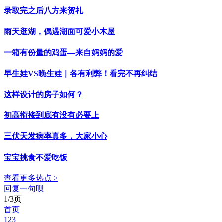
录取完之后八方来贺礼
雨天逛湖，偶遇湖面可爱小木屋
一箱有份量的鸡蛋—来自妈妈的爱
早生娃VS晚生娃｜各有利弊！看完不再纠结
这样设计的房子如何？
初高衔接到底有没有必要上
三伏天发病率真多，大家小心
宝宝挑食不爱吃饭
查看更多热点 >
回复一句呗
1/3页
首页
1
2
3