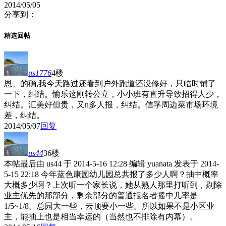
2014/05/05
分享到：
精选回帖
us1776
4楼
恩、的确,我今天路过还看到户外跑道还没修好，只临时铺了
一下，纠结。愉乐这刚转公立，小小班有直升导致招得人少，
纠结。汇美好但贵，又n多人报，纠结。信孚周边菜市场环境
差，纠结。
2014/05/07
回复
us44
36楼
本帖最后由 us44 于 2014-5-16 12:28 编辑 yuanata 发表于 2014-
5-15 22:18 今年蓝色康园幼儿园总共报了多少人啊？抽中概率
大概多少啊？上次听一个家长说，她从熟人那里打听到，剔除
业主优先的那部分，剩余部分的普通报名者摇中几率是
1/5~1/8。总园大一些，云顶要小一些。所以如果不是小区业
主，能抽上也是相当幸运的（当然也不排除有内幕）。