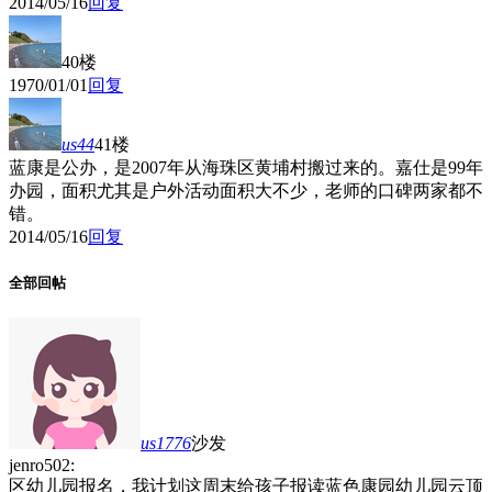
2014/05/16
回复
40楼
1970/01/01
回复
us44
41楼
蓝康是公办，是2007年从海珠区黄埔村搬过来的。嘉仕是99年
办园，面积尤其是户外活动面积大不少，老师的口碑两家都不
错。
2014/05/16
回复
全部回帖
us1776
沙发
jenro502:
区幼儿园报名，我计划这周末给孩子报读蓝色康园幼儿园云顶