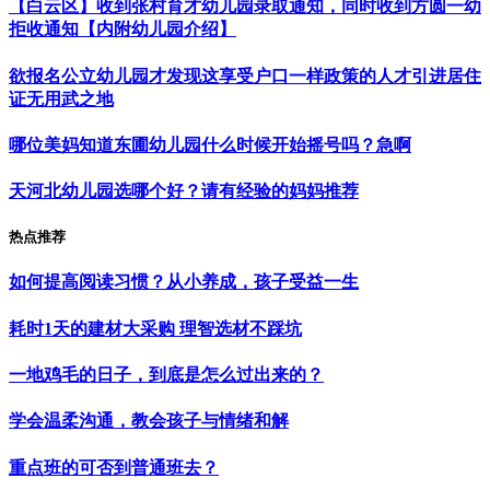
【白云区】收到张村育才幼儿园录取通知，同时收到方圆一幼
拒收通知【内附幼儿园介绍】
欲报名公立幼儿园才发现这享受户口一样政策的人才引进居住
证无用武之地
哪位美妈知道东圃幼儿园什么时候开始摇号吗？急啊
天河北幼儿园选哪个好？请有经验的妈妈推荐
热点推荐
如何提高阅读习惯？从小养成，孩子受益一生
耗时1天的建材大采购 理智选材不踩坑
一地鸡毛的日子，到底是怎么过出来的？
学会温柔沟通，教会孩子与情绪和解
重点班的可否到普通班去？