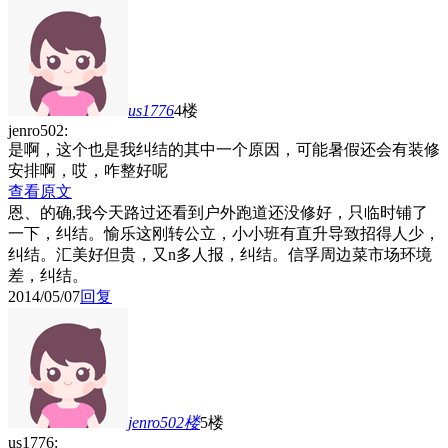
us1776
4楼
jenro502:
是啊，这个也是我纠结的其中一个原因，可能暑假还会有装修
安排啊，哎，咋整好呢
查看原文
恩、的确,我今天路过还看到户外跑道还没修好，只临时铺了
一下，纠结。愉乐这刚转公立，小小班有直升导致招得人少，
纠结。汇美好但贵，又n多人报，纠结。信孚周边菜市场环境
差，纠结。
2014/05/07
回复
jenro502
楼
5楼
us1776: