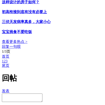
这样设计的房子如何？
初高衔接到底有没有必要上
三伏天发病率真多，大家小心
宝宝挑食不爱吃饭
查看更多热点 >
回复一句呗
1/3页
首页
1
2
3
尾页
回帖
发表