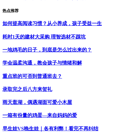
热点推荐
如何提高阅读习惯？从小养成，孩子受益一生
耗时1天的建材大采购 理智选材不踩坑
一地鸡毛的日子，到底是怎么过出来的？
学会温柔沟通，教会孩子与情绪和解
重点班的可否到普通班去？
录取完之后八方来贺礼
雨天逛湖，偶遇湖面可爱小木屋
一箱有份量的鸡蛋—来自妈妈的爱
早生娃VS晚生娃｜各有利弊！看完不再纠结