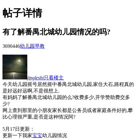
帖子详情
有了解番禺北城幼儿园情况的吗?
36904
46
幼儿园早教
jingleshi
只看楼主
今天幼儿园摇号居然摇中番禺北城幼儿园,家住大石,路程真的
是好远好远啊,不是很想上.
有妈妈了解番禺北城幼儿园的么?收费多少,开学赞助费交多
少?
网上查到那里的小朋友家长都是公务员或者家庭条件好的,攀
比心理很严重,是否是这种情况阿?
5月17日更新：
更新一下我家
宝宝
幼儿园情况