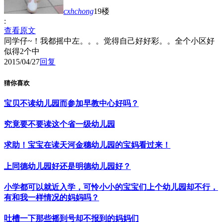
cxhchong
19楼
:
查看原文
同学仔~！
我都摇中左。。。觉得自己好好彩。。全个小区好
似得2个中
2015/04/27
回复
猜你喜欢
宝贝不读幼儿园而参加早教中心好吗？
究竟要不要读这个省一级幼儿园
求助！宝宝在读天河金穗幼儿园的宝妈看过来！
上同德幼儿园好还是明德幼儿园好？
小学都可以就近入学，可怜小小的宝宝们上个幼儿园却不行，
有和我一样情况的妈妈吗？
吐槽一下那些摇到号却不报到的妈妈们