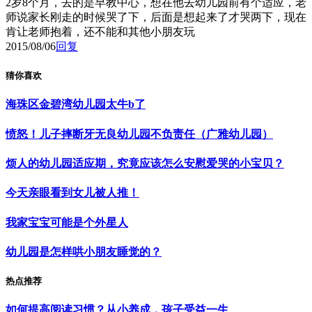
2岁8个月，去的是早教中心，想在他去幼儿园前有个适应，老
师说家长刚走的时候哭了下，后面是想起来了才哭两下，现在
肯让老师抱着，还不能和其他小朋友玩
2015/08/06
回复
猜你喜欢
海珠区金碧湾幼儿园太牛b了
愤怒！儿子摔断牙无良幼儿园不负责任（广雅幼儿园）
烦人的幼儿园适应期，究竟应该怎么安慰爱哭的小宝贝？
今天亲眼看到女儿被人推！
我家宝宝可能是个外星人
幼儿园是怎样哄小朋友睡觉的？
热点推荐
如何提高阅读习惯？从小养成，孩子受益一生