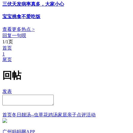
三伏天发病率真多，大家小心
宝宝挑食不爱吃饭
查看更多热点 >
回复一句呗
1/1页
首页
1
尾页
回帖
发表
首页
冬日靓汤--虫草花鸡汤
家居
亲子点评
活动
广州妈妈网APP