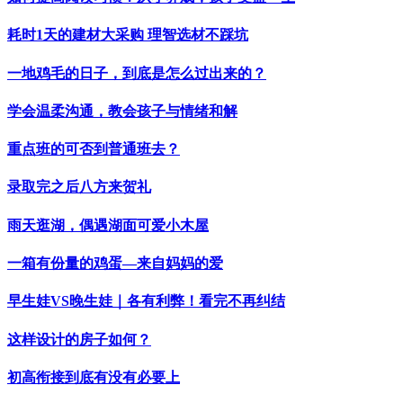
耗时1天的建材大采购 理智选材不踩坑
一地鸡毛的日子，到底是怎么过出来的？
学会温柔沟通，教会孩子与情绪和解
重点班的可否到普通班去？
录取完之后八方来贺礼
雨天逛湖，偶遇湖面可爱小木屋
一箱有份量的鸡蛋—来自妈妈的爱
早生娃VS晚生娃｜各有利弊！看完不再纠结
这样设计的房子如何？
初高衔接到底有没有必要上