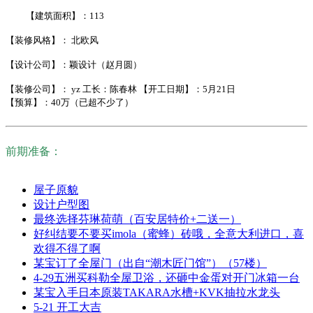
【建筑面积】：113
【装修风格】： 北欧风
【设计公司】：颖设计（赵月圆）
【
装修公司】：
yz 工长：陈春林
【开工日期】：
5月21日
【预算】：40万（已超不少了
）
前期准备：
屋子原貌
设计户型图
最终选择芬琳荷萌（百安居特价+二送一）
好纠结要不要买imola（蜜蜂）砖哦，全意大利进口，喜
欢得不得了啊
某宝订了全屋门（出自“潮木匠门馆”）（57楼）
4-29五洲买科勒全屋卫浴，还砸中金蛋对开门冰箱一台
某宝入手日本原装TAKARA水槽+KVK抽拉水龙头
5-21 开工大吉