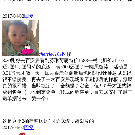
2017/04/02
回复
cherrie416
楼
4楼
3.30刚好去百安居看到芬琳荷萌特价1583一桶（原价2110），
还2送1，送阿萨的底漆，满3000还送了一罐黑板漆，活动是
3.31当天才做一天，回去跟老公商量后也问过设计师意见觉得
很不错价美，再去了一次百安居现场看了刷漆后的样板，漆膜
真的很不错，当即就定了，全额缴了定金，但3.31号才正式转
成销售单（已收到定金单已转成的销售单，百安居安排了顺丰
送单据过来，赞一个）
这是这个2桶荷萌送1桶阿萨底漆，超划算的
2017/04/02
回复