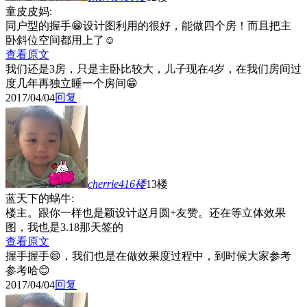
童皮皮妈:
同户型的握手😁设计图利用的很好，能做四个房！而且把主
卧斜位空间都用上了☺️
查看原文
我们还是3房，只是主卧比较大，儿子现在4岁，在我们房间过
度几年再独立睡一个房间😁
2017/04/04
回复
cherrie416
楼
13楼
蓝天下的蜗牛:
楼主。跟你一样也是颖设计赵月圆+友赞。还在等立体效果
图，我也是3.18那天签的
查看原文
握手握手😄，我们也是在做效果度过程中，到时候大家参考
参考哈😊
2017/04/04
回复