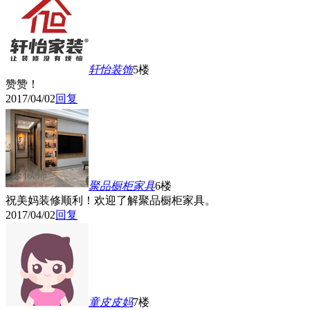
轩怡装饰
5楼
赞赞！
2017/04/02
回复
聚品橱柜家具
6楼
祝美妈装修顺利！欢迎了解聚品橱柜家具。
2017/04/02
回复
童皮皮妈
7楼