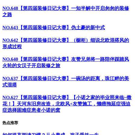
NO.648【第四届装修日记大赛】一知半解中开启匆匆的装修
之路
NO.643【第四届装修日记大赛】伪土豪的新中式
NO.642【第四届装修日记大赛】（橱柜）细说北欧混搭风的
形成过程
NO.640【第四届装修日记大赛】友赞兄弟将一路陪伴踩踏风
火轮的女汉子开启装修之旅
NO.637【第四届装修日记大赛】一碗汤的距离，珠江畔的美
式混搭
NO.627【第四届装修日记大赛】【小诺之家的毕业照来临~撒
花！】天河东旧房改造，北欧风+友赞施工，懒癌拖延症强迫
症选择困难症患者小诺的窝
热点推荐