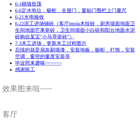
6-1砌墙批荡
6-6定水电位，橱柜，全屋门，窗贴门围栏上门量尺
6-21水电验收
6-22泥工进场铺砖（客厅imola木纹砖，厨房墙面地面卫
生间地面芒果瓷砖，卫生间墙面小白砖和阳台地面水泥
砖购自某宝“小马哥瓷砖”）
7-3木工进场，更新木工过程图片
后续的就是扇灰刷墙漆，安装地板，橱柜，灯饰，安装
空调，窗帘的量度安装等
毕业照来袭咯~~~~~~
感谢陈工
效果图来啦~~~
客厅