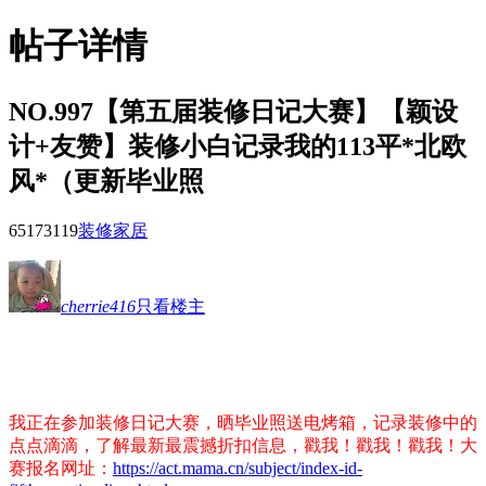
帖子详情
NO.997【第五届装修日记大赛】【颖设
计+友赞】装修小白记录我的113平*北欧
风*（更新毕业照
65173
119
装修家居
cherrie416
只看楼主
我正在参加装修日记大赛，晒毕业照送电烤箱，记录装修中的
点点滴滴，了解最新最震撼折扣信息，戳我！戳我！戳我！大
赛报名网址：
https://act.mama.cn/subject/index-id-