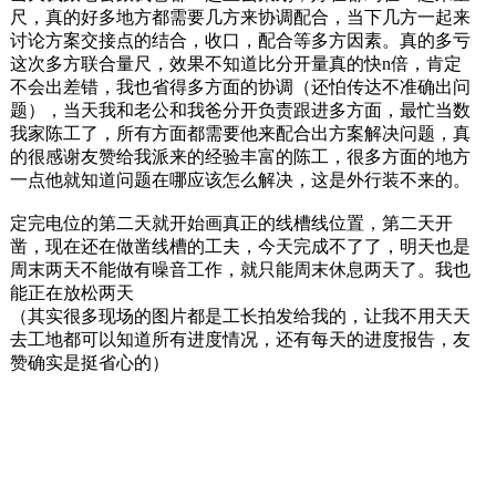
尺，真的好多地方都需要几方来协调配合，当下几方一起来
讨论方案交接点的结合，收口，配合等多方因素。真的多亏
这次多方联合量尺，效果不知道比分开量真的快n倍，肯定
不会出差错，我也省得多方面的协调（还怕传达不准确出问
题），当天我和老公和我爸分开负责跟进多方面，最忙当数
我家陈工了，所有方面都需要他来配合出方案解决问题，真
的很感谢友赞给我派来的经验丰富的陈工，很多方面的地方
一点他就知道问题在哪应该怎么解决，这是外行装不来的。
定完电位的第二天就开始画真正的线槽线位置，第二天开
凿，现在还在做凿线槽的工夫，今天完成不了了，明天也是
周末两天不能做有噪音工作，就只能周末休息两天了。我也
能正在放松两天
（其实很多现场的图片都是工长拍发给我的，让我不用天天
去工地都可以知道所有进度情况，还有每天的进度报告，友
赞确实是挺省心的
）