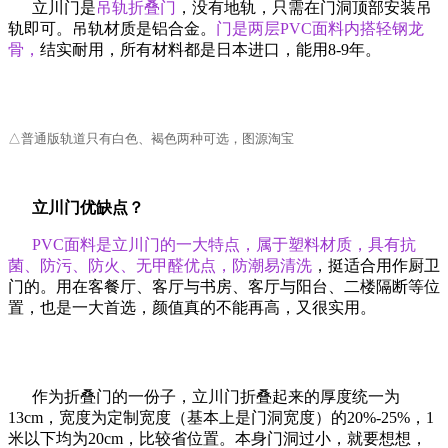
立川门是
吊轨折叠门
，
没有地轨，只需在门洞顶部安装吊
轨即可。吊轨材质是铝合金。
门是两层PVC面料内搭轻钢龙
骨，
结实耐用，所有材料都是日本进口，能用8-9年。
△普通版轨道只有白色、褐色两种可选，图源淘宝
立川门优缺点？
PVC面料是立川门的一大特点，属于塑料材质，具有抗
菌、防污、防火、无甲醛优点，防潮易清洗
，挺适合用作厨卫
门的。用在客餐厅、客厅与书房、客厅与阳台、二楼隔断等位
置，也是一大首选，颜值真的不能再高，又很实用。
作为折叠门的一份子，立川门折叠起来的厚度统一为
13cm，宽度为定制宽度（基本上是门洞宽度）的20%-25%，1
米以下均为20cm，比较省位置。本身门洞过小，就要想想，