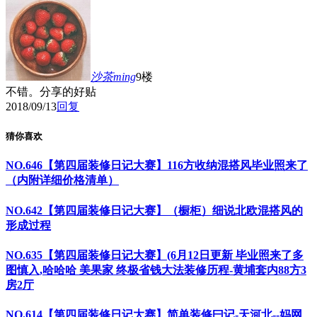
沙茶ming
9楼
不错。分享的好贴
2018/09/13
回复
猜你喜欢
NO.646【第四届装修日记大赛】116方收纳混搭风毕业照来了
（内附详细价格清单）
NO.642【第四届装修日记大赛】（橱柜）细说北欧混搭风的
形成过程
NO.635【第四届装修日记大赛】(6月12日更新 毕业照来了多
图慎入,哈哈哈 美果家 终极省钱大法装修历程-黄埔套内88方3
房2厅
NO.614【第四届装修日记大赛】简单装修曰记-天河北--妈网