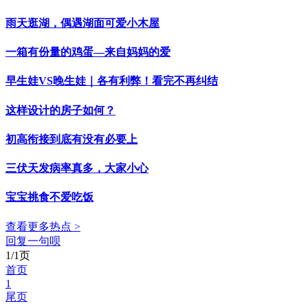
雨天逛湖，偶遇湖面可爱小木屋
一箱有份量的鸡蛋—来自妈妈的爱
早生娃VS晚生娃｜各有利弊！看完不再纠结
这样设计的房子如何？
初高衔接到底有没有必要上
三伏天发病率真多，大家小心
宝宝挑食不爱吃饭
查看更多热点 >
回复一句呗
1/1页
首页
1
尾页