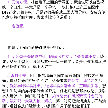
1. 安装方便。
相信看了上面的示意图，麻油也可以自己捣
鼓一个出来。毕竟只是一个导轨+一块门板+些许五金配件，
DIY起来比较轻松，只是这效果嘛就....因人而异啦。安装方便
也意味着拆卸方便，搬家也比较容易啦！
2. 省位置。
但是，谷仓门的
缺点
也是很明显：
1. 安装锁头会影响谷仓门颜值和档次，也会造成不便。
咳
咳，毕竟上锁后，只能从其中一边开锁了，要是小孩闹着玩把
自己反锁在室内，就不大好了。
2. 密封性差。
因门板与墙面之间要留有缝隙，推拉才会顺
畅，造成谷仓门密封性不好，这会带来
隔音差、隐私差
等后
果，
例如异味容易跑出、油烟容易弥漫全屋、空调流失等
。想
想卫生间里的异味串到全屋都是，好吧真是想都不敢想。所以
不太建议卫生间门用谷仓门。
如果想要在厨房安装谷仓门的
话，最好配合大吸力抽油烟机
，第一时间把油烟抽走，不然油
烟味道就会从门缝漏出，搞到整个房子都是油烟味了。