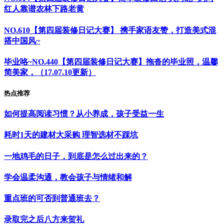
红人靠谱农林下路老黄
NO.610【第四届装修日记大赛】 携手家语友赞，打造美式混
搭中国风~
毕业咯~NO.440【第四届装修日记大赛】拖沓的毕业照，温馨
简美家，（17.07.10更新）
热点推荐
如何提高阅读习惯？从小养成，孩子受益一生
耗时1天的建材大采购 理智选材不踩坑
一地鸡毛的日子，到底是怎么过出来的？
学会温柔沟通，教会孩子与情绪和解
重点班的可否到普通班去？
录取完之后八方来贺礼