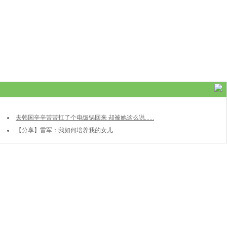
去韩国辛辛苦苦扛了个电饭锅回来 却被她这么说......
【分享】雷军：我如何培养我的女儿