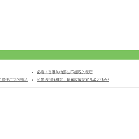
必看！香港购物那些不能说的秘密
抠门得连厂商的赠品
如果遇到好租客，房东应该便宜几多才适合?