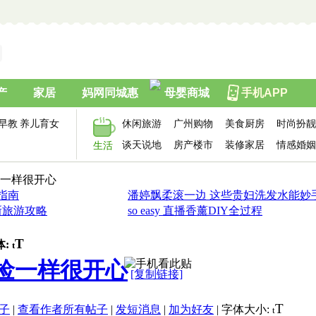
产
家居
妈网同城惠
母婴商城
手机APP
早教
养儿育女
休闲旅游
广州购物
美食厨房
时尚扮靓
谈天说地
房产楼市
装修家居
情感婚姻
生活
捡一样很开心
价指南
潘婷飘柔滚一边 这些贵妇洗发水能妙
新旅游攻略
so easy 直播香薰DIY全过程
T
体:
t
白捡一样很开心
[复制链接]
T
子
|
查看作者所有帖子
|
发短消息
|
加为好友
|
字体大小:
t