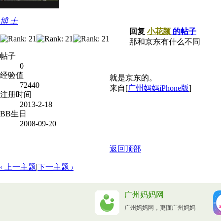
博 士
回复
小花颜
的帖子
那和京东有什么不同
帖子
0
经验值
就是京东的。
72440
来自[
广州妈妈iPhone版
]
注册时间
2013-2-18
BB生日
2008-09-20
返回顶部
‹ 上一主题
|
下一主题
›
广州妈妈网
广州妈妈网，更懂广州妈妈