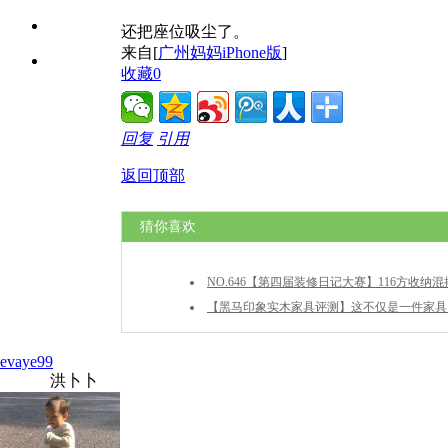
还把座位吸尘了。
来自[
广州妈妈iPhone版
]
收藏
0
回复
引用
返回顶部
猜你喜欢
NO.646【第四届装修日记大赛】116方收纳
（内附详细价格清单）
【黑马印象实木家具评测】这不仅是一件家具
品！门厅柜隐藏风水玄机
evaye99
洪卜卜