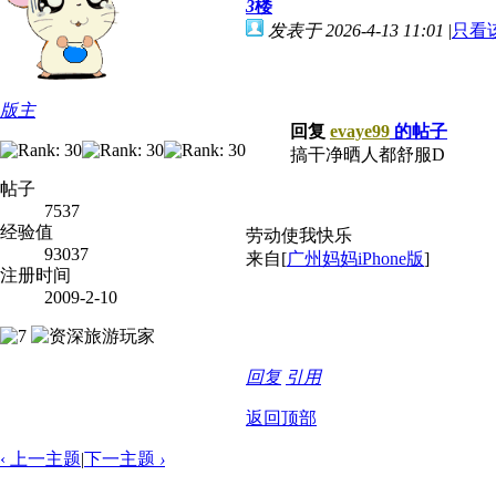
3
楼
发表于 2026-4-13 11:01
|
只看
版主
回复
evaye99
的帖子
搞干净晒人都舒服D
帖子
7537
经验值
劳动使我快乐
93037
来自[
广州妈妈iPhone版
]
注册时间
2009-2-10
回复
引用
返回顶部
‹ 上一主题
|
下一主题
›