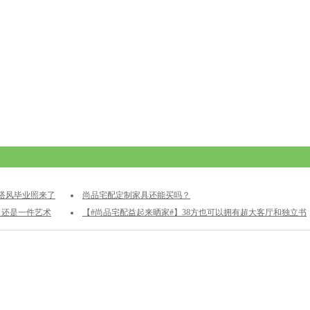
混搭风毕业照来了
尚品宅配定制家具还能买吗？
 还是一件艺术
【#尚品宅配益起来晒家#】38方也可以拥有超大客厅和独立书
房！