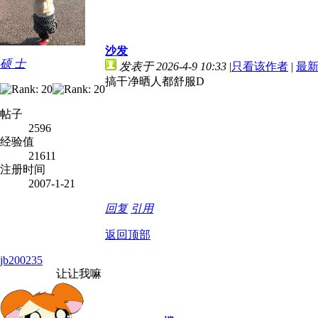
沙发
硕 士
发表于 2026-4-9 10:33
|
只看该作者
|
最
搞干净晒人都舒服D
帖子
2596
经验值
21611
注册时间
2007-1-21
回复
引用
返回顶部
jb200235
让让我嘛