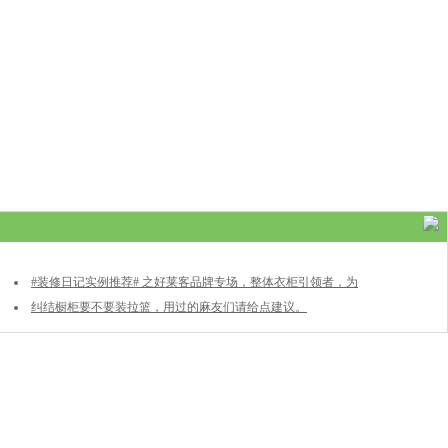
#装修日记实例推荐# 之好莱客品牌专场，整体衣柜引领者，为
你定制舒适家
纠结橱柜要不要装拉篮，用过的麻友们请给点建议。