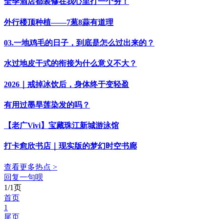
全季酒店都装修在我心里打一个夯！
外行楼顶种植——7葱8蒜有道理
03.一地鸡毛的日子，到底是怎么过出来的？
水过地皮干式的衔接为什么意义不大？
2026｜戒掉冰饮后，身体终于变轻盈
有用过墨旱莲染发的吗？
【老广Vivi】宝藏珠江新城游泳馆
打卡愈欣书店｜现实版的梦幻时空书廊
查看更多热点 >
回复一句呗
1/1页
首页
1
尾页