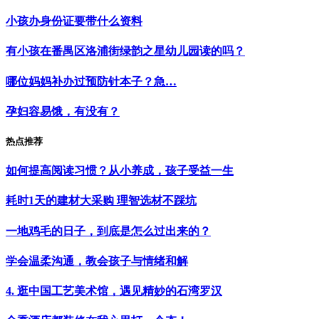
小孩办身份证要带什么资料
有小孩在番禺区洛浦街绿韵之星幼儿园读的吗？
哪位妈妈补办过预防针本子？急…
孕妇容易饿，有没有？
热点推荐
如何提高阅读习惯？从小养成，孩子受益一生
耗时1天的建材大采购 理智选材不踩坑
一地鸡毛的日子，到底是怎么过出来的？
学会温柔沟通，教会孩子与情绪和解
4. 逛中国工艺美术馆，遇见精妙的石湾罗汉