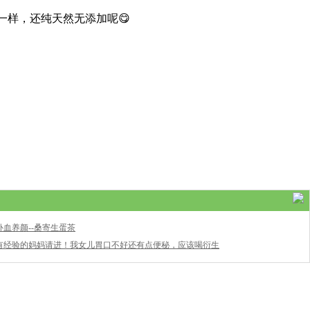
样，还纯天然无添加呢😋
补血养颜--桑寄生蛋茶
有经验的妈妈请进！我女儿胃口不好还有点便秘，应该喝衍生
茶还是七星茶？