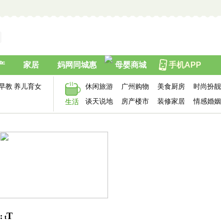
产
家居
妈网同城惠
母婴商城
手机APP
早教
养儿育女
休闲旅游
广州购物
美食厨房
时尚扮靓
谈天说地
房产楼市
装修家居
情感婚姻
生活
T
:
t