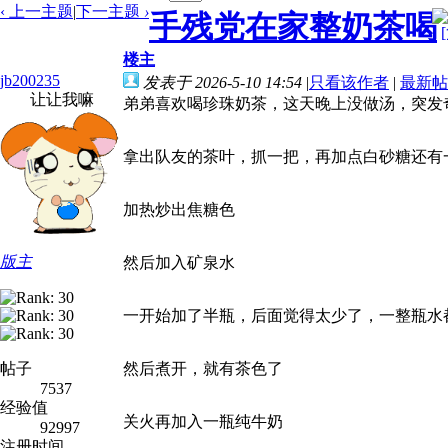
‹ 上一主题
|
下一主题
›
手残党在家整奶茶喝
楼主
jb200235
发表于 2026-5-10 14:54
|
只看该作者
|
最新帖
让让我嘛
弟弟喜欢喝珍珠奶茶，这天晚上没做汤，突发
拿出队友的茶叶，抓一把，再加点白砂糖还有
加热炒出焦糖色
版主
然后加入矿泉水
一开始加了半瓶，后面觉得太少了，一整瓶水
帖子
然后煮开，就有茶色了
7537
经验值
关火再加入一瓶纯牛奶
92997
注册时间