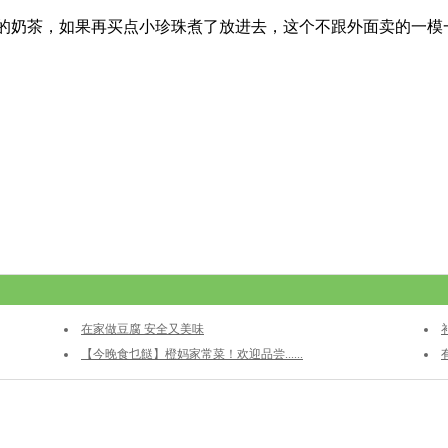
的奶茶，如果再买点小珍珠煮了放进去，这个不跟外面卖的一模一
在家做豆腐 安全又美味
【今晚食乜餸】橙妈家常菜！欢迎品尝......
开奶