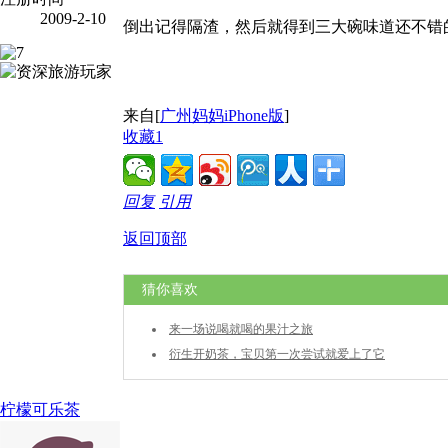
2009-2-10
倒出记得隔渣，然后就得到三大碗味道还不错
来自[
广州妈妈iPhone版
]
收藏
1
回复
引用
返回顶部
猜你喜欢
来一场说喝就喝的果汁之旅
衍生开奶茶，宝贝第一次尝试就爱上了它
柠檬可乐茶