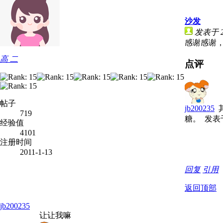
沙发
发表于 20
感谢感谢
高 二
点评
帖子
jb200235
其
719
糖。
发表于 
经验值
4101
注册时间
2011-1-13
回复
引用
返回顶部
jb200235
让让我嘛