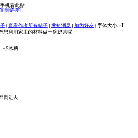
[复制链接]
T
子
|
查看作者所有帖子
|
发短消息
|
加为好友
|
字体大小:
t
奇想利用家里的材料做一碗奶茶喝。
一些冰糖
都倒进去