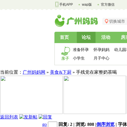
手机APP
wap版
官方微信
切换城市
首页
论坛
活动
房
准备怀孕
怀孕妈妈
幼儿园
小学生
月子中心
亲子
当前位置：
广州妈妈网
»
美食&下厨
» 手残党在家整奶茶喝
返回列表
go
回复: 2 | 浏览: 808
|
倒序浏览
|
字体