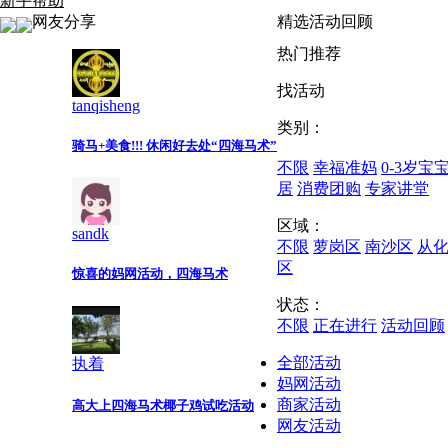
新手帮助
网友分享
精选活动回顾
热门推荐
找活动
tanqisheng
类别：
骑马+美食!!! 休闲好去处“四海马术”
不限
幸福准妈
0-3岁宝
居
消费团购
专家讲堂
区域：
sandk
不限
萝岗区
南沙区
从
区
惊喜的妈网活动，四海马术
状态：
不限
正在进行
活动回顾
全部活动
执着
妈网活动
商家活动
高大上四海马术椰子鸡试吃活动
网友活动