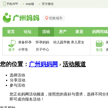
手机APP
wap版
官方微信
切换城市
首页
论坛
活动
房产
家居
妈网同城
准备怀孕
怀孕妈妈
幼儿园早教
养儿育女
小学生
月子中心
亲子
生活
您的位置：
广州妈妈网
›
活动频道
选择活动
分享活动
参与活动
您正在妈网活动频道，按照您的喜好与需求，选择不同分
即可成功报名活动！