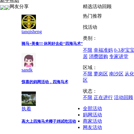
新手帮助
网友分享
精选活动回顾
热门推荐
找活动
tanqisheng
类别：
骑马+美食!!! 休闲好去处“四海马术”
不限
幸福准妈
0-3岁宝
居
消费团购
专家讲堂
区域：
sandk
不限
萝岗区
南沙区
从
区
惊喜的妈网活动，四海马术
状态：
不限
正在进行
活动回顾
全部活动
执着
妈网活动
商家活动
高大上四海马术椰子鸡试吃活动
网友活动