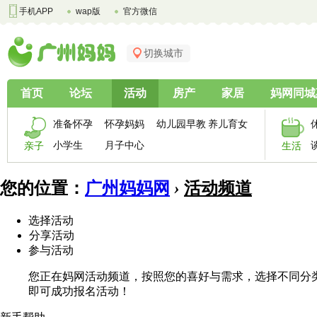
手机APP
wap版
官方微信
切换城市
首页
论坛
活动
房产
家居
妈网同城
准备怀孕
怀孕妈妈
幼儿园早教
养儿育女
小学生
月子中心
亲子
生活
您的位置：
广州妈妈网
›
活动频道
选择活动
分享活动
参与活动
您正在妈网活动频道，按照您的喜好与需求，选择不同分
即可成功报名活动！