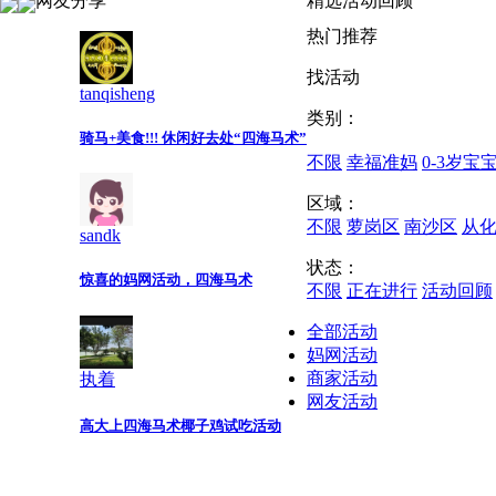
网友分享
精选活动回顾
热门推荐
找活动
tanqisheng
类别：
骑马+美食!!! 休闲好去处“四海马术”
不限
幸福准妈
0-3岁宝
区域：
不限
萝岗区
南沙区
从
sandk
状态：
惊喜的妈网活动，四海马术
不限
正在进行
活动回顾
全部活动
妈网活动
商家活动
执着
网友活动
高大上四海马术椰子鸡试吃活动