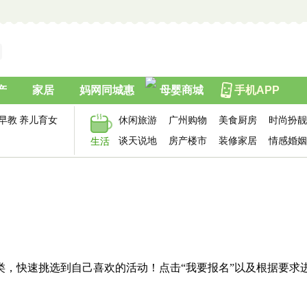
产
家居
妈网同城惠
母婴商城
手机APP
早教
养儿育女
休闲旅游
广州购物
美食厨房
时尚扮靓
谈天说地
房产楼市
装修家居
情感婚姻
生活
类，快速挑选到自己喜欢的活动！点击“我要报名”以及根据要求