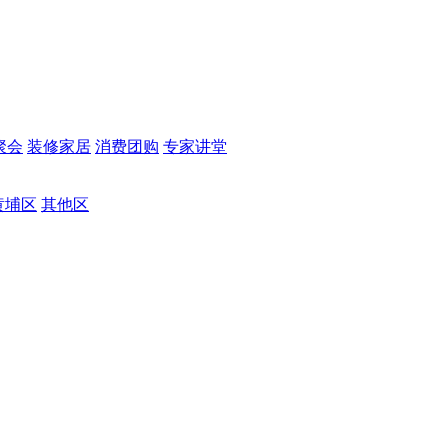
聚会
装修家居
消费团购
专家讲堂
黄埔区
其他区