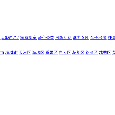
宝
4-6岁宝宝
家有学童
爱心公益
房版活动
魅力女性
亲子出游
FB
化市
增城市
天河区
海珠区
番禺区
白云区
花都区
荔湾区
越秀区