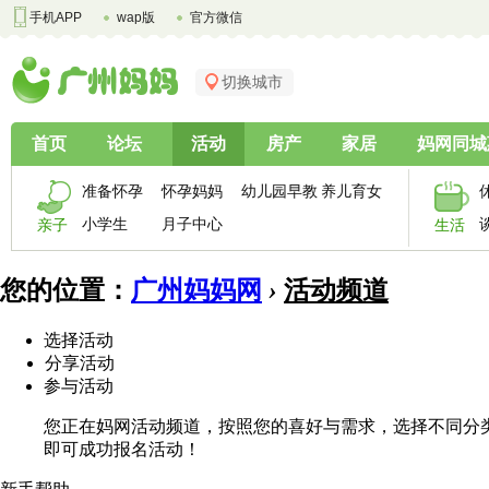
手机APP
wap版
官方微信
切换城市
首页
论坛
活动
房产
家居
妈网同城
准备怀孕
怀孕妈妈
幼儿园早教
养儿育女
小学生
月子中心
亲子
生活
您的位置：
广州妈妈网
›
活动频道
选择活动
分享活动
参与活动
您正在妈网活动频道，按照您的喜好与需求，选择不同分
即可成功报名活动！