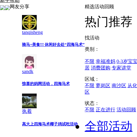
新手帮助
网友分享
精选活动回顾
热门推荐
tanqisheng
找活动
骑马+美食!!! 休闲好去处“四海马术”
类别：
不限
幸福准妈
0-3岁宝
居
消费团购
专家讲堂
sandk
区域：
惊喜的妈网活动，四海马术
不限
萝岗区
南沙区
从
区
状态：
不限
正在进行
活动回顾
执着
全部活动
高大上四海马术椰子鸡试吃活动