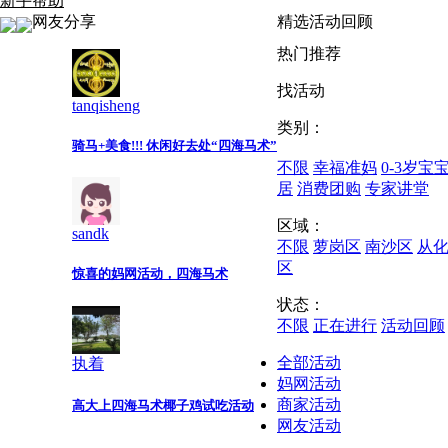
新手帮助
网友分享
精选活动回顾
热门推荐
找活动
tanqisheng
类别：
骑马+美食!!! 休闲好去处“四海马术”
不限
幸福准妈
0-3岁宝
居
消费团购
专家讲堂
区域：
sandk
不限
萝岗区
南沙区
从
区
惊喜的妈网活动，四海马术
状态：
不限
正在进行
活动回顾
全部活动
执着
妈网活动
商家活动
高大上四海马术椰子鸡试吃活动
网友活动