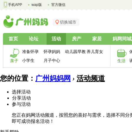
手机APP
wap版
官方微信
切换城市
首页
论坛
活动
房产
家居
妈网同城
准备怀孕
怀孕妈妈
幼儿园早教
养儿育女
小学生
月子中心
亲子
生活
您的位置：
广州妈妈网
›
活动频道
选择活动
分享活动
参与活动
您正在妈网活动频道，按照您的喜好与需求，选择不同分
即可成功报名活动！