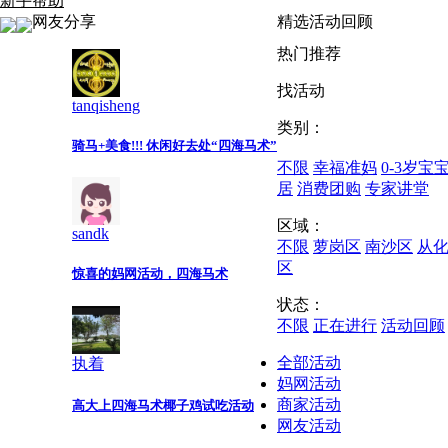
新手帮助
网友分享
精选活动回顾
热门推荐
找活动
tanqisheng
类别：
骑马+美食!!! 休闲好去处“四海马术”
不限
幸福准妈
0-3岁宝
居
消费团购
专家讲堂
区域：
sandk
不限
萝岗区
南沙区
从
区
惊喜的妈网活动，四海马术
状态：
不限
正在进行
活动回顾
全部活动
执着
妈网活动
商家活动
高大上四海马术椰子鸡试吃活动
网友活动