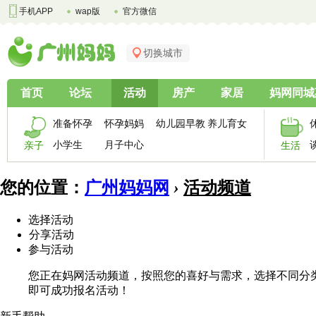
手机APP
wap版
官方微信
切换城市
首页
论坛
活动
房产
家居
妈网同城
准备怀孕
怀孕妈妈
幼儿园早教
养儿育女
小学生
月子中心
亲子
生活
您的位置：
广州妈妈网
›
活动频道
选择活动
分享活动
参与活动
您正在妈网活动频道，按照您的喜好与需求，选择不同分
即可成功报名活动！