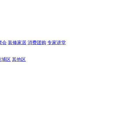
聚会
装修家居
消费团购
专家讲堂
黄埔区
其他区