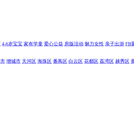
宝
4-6岁宝宝
家有学童
爱心公益
房版活动
魅力女性
亲子出游
FB
化市
增城市
天河区
海珠区
番禺区
白云区
花都区
荔湾区
越秀区