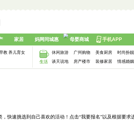
产
家居
妈网同城惠
母婴商城
手机APP
早教
养儿育女
休闲旅游
广州购物
美食厨房
时尚扮靓
谈天说地
房产楼市
装修家居
情感婚姻
生活
类，快速挑选到自己喜欢的活动！点击“我要报名”以及根据要求