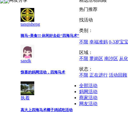
网友分享
精选活动回顾
热门推荐
找活动
tanqisheng
类别：
骑马+美食!!! 休闲好去处“四海马术”
不限
幸福准妈
0-3岁宝
区域：
不限
萝岗区
南沙区
从
sandk
状态：
惊喜的妈网活动，四海马术
不限
正在进行
活动回顾
全部活动
妈网活动
商家活动
执着
网友活动
高大上四海马术椰子鸡试吃活动