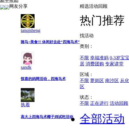
新手帮助
网友分享
精选活动回顾
热门推荐
tanqisheng
找活动
骑马+美食!!! 休闲好去处“四海马术”
类别：
不限
幸福准妈
0-3岁宝
居
消费团购
专家讲堂
sandk
区域：
惊喜的妈网活动，四海马术
不限
萝岗区
南沙区
从
区
状态：
不限
正在进行
活动回顾
执着
全部活动
高大上四海马术椰子鸡试吃活动