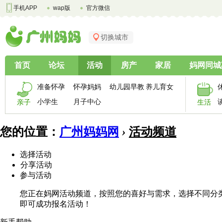
手机APP
wap版
官方微信
切换城市
首页
论坛
活动
房产
家居
妈网同城
准备怀孕
怀孕妈妈
幼儿园早教
养儿育女
小学生
月子中心
亲子
生活
您的位置：
广州妈妈网
›
活动频道
选择活动
分享活动
参与活动
您正在妈网活动频道，按照您的喜好与需求，选择不同分
即可成功报名活动！