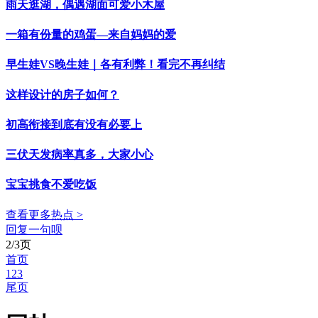
雨天逛湖，偶遇湖面可爱小木屋
一箱有份量的鸡蛋—来自妈妈的爱
早生娃VS晚生娃｜各有利弊！看完不再纠结
这样设计的房子如何？
初高衔接到底有没有必要上
三伏天发病率真多，大家小心
宝宝挑食不爱吃饭
查看更多热点 >
回复一句呗
2/3页
首页
1
2
3
尾页