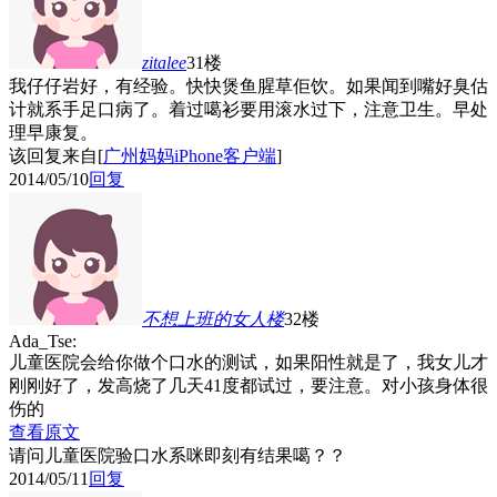
zitalee
31楼
我仔仔岩好，有经验。快快煲鱼腥草佢饮。如果闻到嘴好臭估
计就系手足口病了。着过噶衫要用滚水过下，注意卫生。早处
理早康复。
该回复来自[
广州妈妈iPhone客户端
]
2014/05/10
回复
不想上班的女人
楼
32楼
Ada_Tse:
儿童医院会给你做个口水的测试，如果阳性就是了，我女儿才
刚刚好了，发高烧了几天41度都试过，要注意。对小孩身体很
伤的
查看原文
请问儿童医院验口水系咪即刻有结果噶？？
2014/05/11
回复