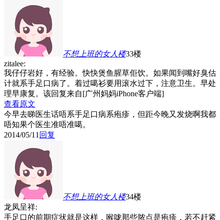
不想上班的女人
楼
33楼
zitalee:
我仔仔岩好，有经验。快快煲鱼腥草佢饮。如果闻到嘴好臭估
计就系手足口病了。着过噶衫要用滚水过下，注意卫生。早处
理早康复。该回复来自[广州妈妈iPhone客户端]
查看原文
今早去睇医生话唔系手足口病系疱疹，但距今晚又发烧啊
我都
唔知果个医生准唔准噶。
2014/05/11
回复
不想上班的女人
楼
34楼
龙凤呈祥:
手足口的前期症状就是这样，喉咙那些脓点是疱疹，若不赶紧