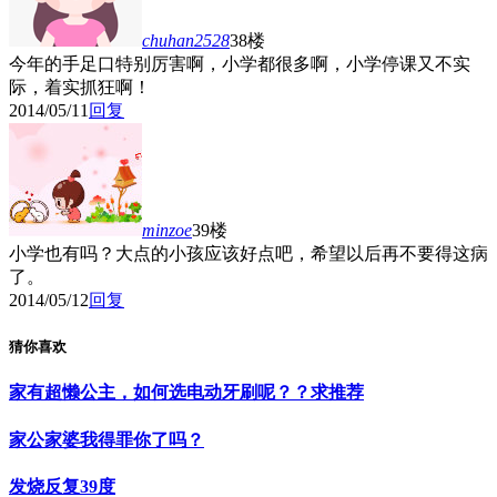
chuhan2528
38楼
今年的手足口特别厉害啊，小学都很多啊，小学停课又不实
际，着实抓狂啊！
2014/05/11
回复
minzoe
39楼
小学也有吗？大点的小孩应该好点吧，希望以后再不要得这病
了。
2014/05/12
回复
猜你喜欢
家有超懒公主，如何选电动牙刷呢？？求推荐
家公家婆我得罪你了吗？
发烧反复39度