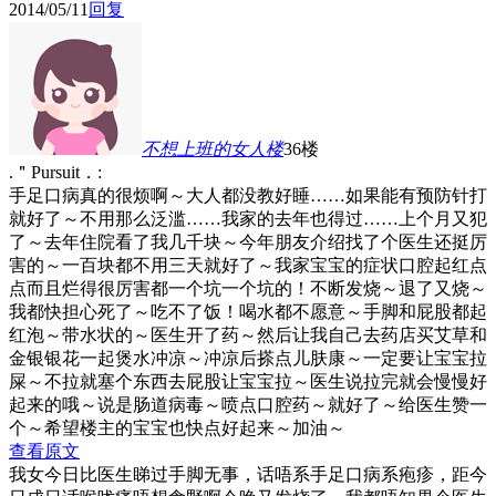
2014/05/11
回复
不想上班的女人
楼
36楼
.＂Pursuit．:
手足口病真的很烦啊～大人都没教好睡……如果能有预防针打
就好了～不用那么泛滥……我家的去年也得过……上个月又犯
了～去年住院看了我几千块～今年朋友介绍找了个医生还挺厉
害的～一百块都不用三天就好了～我家宝宝的症状口腔起红点
点而且烂得很厉害都一个坑一个坑的！不断发烧～退了又烧～
我都快担心死了～吃不了饭！喝水都不愿意～手脚和屁股都起
红泡～带水状的～医生开了药～然后让我自己去药店买艾草和
金银银花一起煲水冲凉～冲凉后搽点儿肤康～一定要让宝宝拉
屎～不拉就塞个东西去屁股让宝宝拉～医生说拉完就会慢慢好
起来的哦～说是肠道病毒～喷点口腔药～就好了～给医生赞一
个～希望楼主的宝宝也快点好起来～加油～
查看原文
我女今日比医生睇过手脚无事，话唔系手足口病系疱疹，距今