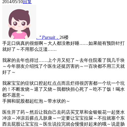
2014/05/10
回复
.＂Pursuit．
26楼
手足口病真的很烦啊～大人都没教好睡……如果能有预防针打
就好了～不用那么泛滥……
我家的去年也得过……上个月又犯了～去年住院看了我几千块
～今年朋友介绍找了个医生还挺厉害的～一百块都不用三天就
好了～
我家宝宝的症状口腔起红点点而且烂得很厉害都一个坑一个坑
的！不断发烧～退了又烧～我都快担心死了～吃不了饭！喝水
都不愿意～
手脚和屁股都起红泡～带水状的～
医生开了药～然后让我自己去药店买艾草和金银银花一起煲水
冲凉～冲凉后搽点儿肤康～一定要让宝宝拉屎～不拉就塞个东
西去屁股让宝宝拉～医生说拉完就会慢慢好起来的哦～说是肠