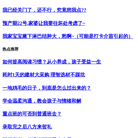
我已经关门了，还不行，究竟想我点??
预产期22号,家婆让我要往坏处考虑了~
我家宝宝腋下淋巴结肿大，愁啊~（可能是打卡介苗引起的）
热点推荐
如何提高阅读习惯？从小养成，孩子受益一生
耗时1天的建材大采购 理智选材不踩坑
一地鸡毛的日子，到底是怎么过出来的？
学会温柔沟通，教会孩子与情绪和解
重点班的可否到普通班去？
录取完之后八方来贺礼