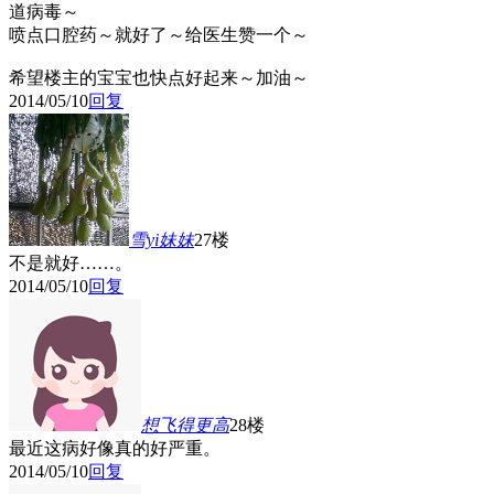
道病毒～
喷点口腔药～就好了～给医生赞一个～
希望楼主的宝宝也快点好起来～加油～
2014/05/10
回复
雪yi妹妹
27楼
不是就好……。
2014/05/10
回复
想飞得更高
28楼
最近这病好像真的好严重。
2014/05/10
回复