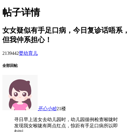
帖子详情
女女疑似有手足口病，今日复诊话唔系，
但我仲系担心！
21394
42
婴幼育儿
全部回帖
开心小哈
21楼
寻日早上送女去幼儿园时，幼儿园循例检查喉咙时
发现我女喉咙有两点红点，惊距有手足口病所以即
刻叫 ...