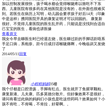
加以控制发展很快，孩子喝水都会觉得喉咙疼以致吃不下东
西。儿童医院有很多药在其他医院是没有的，在外面也很难买
到。若医生在病历上写明，幼儿园会要求孩子好后14天（印象
中是这样）携同医院开具的康复证明才可以回园的。 康复新
很好。不觉得儿童医院的医生乱开药，只能说是没找到合适自
己宝宝的医生，看病也讲医缘
查看原文
我女今早去睇医生时已经退左烧，医生睇过距的手脚话距唔系
手足口病，系疱疹。距今日成日话喉咙痛啊，今晚临训又发烧
了
2014/05/11
回复
小程程妈妈
35楼
我个仔都是口腔溃疡，手脚有红点。医生就开了鱼腥草颗粒。
康复新液。儿夫康。匹多莫德分散片。但好像效果不是很好，
请问有看过此病的妈妈们小孩也是吃这些药吗？效果如何？小
孩不肯吃，不肯喝，不肯拉，好晕啊。。