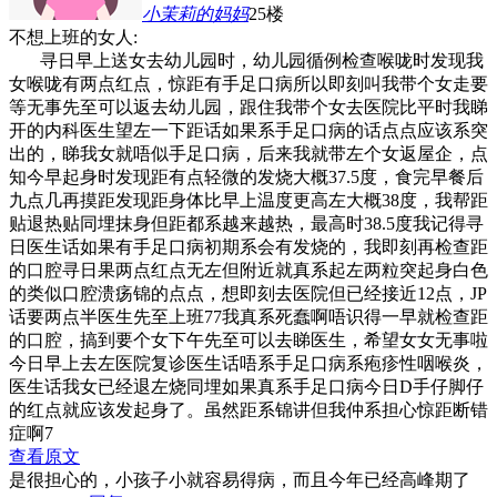
小茉莉的妈妈
25楼
不想上班的女人:
寻日早上送女去幼儿园时，幼儿园循例检查喉咙时发现我
女喉咙有两点红点，惊距有手足口病所以即刻叫我带个女走要
等无事先至可以返去幼儿园，跟住我带个女去医院比平时我睇
开的内科医生望左一下距话如果系手足口病的话点点应该系突
出的，睇我女就唔似手足口病，后来我就带左个女返屋企，点
知今早起身时发现距有点轻微的发烧大概37.5度，食完早餐后
九点几再摸距发现距身体比早上温度更高左大概38度，我帮距
贴退热贴同埋抹身但距都系越来越热，最高时38.5度
我记得寻
日医生话如果有手足口病初期系会有发烧的，我即刻再检查距
的口腔
寻日果两点红点无左但附近就真系起左两粒突起身白色
的类似口腔溃疡锦的点点，想即刻去医院但已经接近12点，JP
话要两点半医生先至上班
7
7我真系死蠢啊唔识得一早就检查距
的口腔，搞到要个女下午先至可以去睇医生，希望女女无事啦
今日早上去左医院复诊医生话唔系手足口病系疱疹性咽喉炎，
医生话我女已经退左烧同埋如果真系手足口病今日D手仔脚仔
的红点就应该发起身了。虽然距系锦讲但我仲系担心惊距断错
症啊
7
查看原文
是很担心的，小孩子小就容易得病，而且今年已经高峰期了