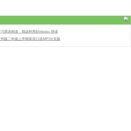
习英语阅读，我这样用好phonics 拼读
广州版二年级上学期英语口语MP3分页版