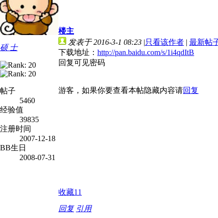
楼主
发表于 2016-3-1 08:23
|
只看该作者
|
最新帖
硕 士
下载地址：
http://pan.baidu.com/s/1i4qdItB
回复可见密码
游客，如果你要查看本帖隐藏内容请
回复
帖子
5460
经验值
39835
注册时间
2007-12-18
BB生日
2008-07-31
收藏
11
回复
引用