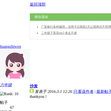
返回顶部
猜你喜欢
广发银行各种漏洞，信用卡过期前2天让我再也不想
了。
二年级下英语mp3,拿走不谢
huangzhiwen
六年级
沙发
发表于 2016-3-1 12:26
|
只看该作者
|
最新帖
thankyou !
帖子
67