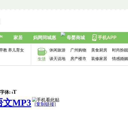
产
家居
妈网同城惠
母婴商城
手机APP
早教
养儿育女
休闲旅游
广州购物
美食厨房
时尚扮靓
谈天说地
房产楼市
装修家居
情感婚姻
生活
T
字体:
t
文MP3
[复制链接]