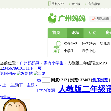
手机APP
wap版
官方微信
切换城市
首页
论坛
活动
房
准备怀孕
怀孕妈妈
幼儿园
小学生
月子中心
亲子
当前位置：
广州妈妈网
»
家有小学生
» 人教版二年级语文MP3
1
2
3
4
5
6
7
8
9
10
... 11
下一页
返回列表
go
回复: 212 | 浏览: 32407
|
倒序浏览
|
‹ 上一主题
|
下一主题
›
人教版二年级语
[ 学习资源 ]
yellowann