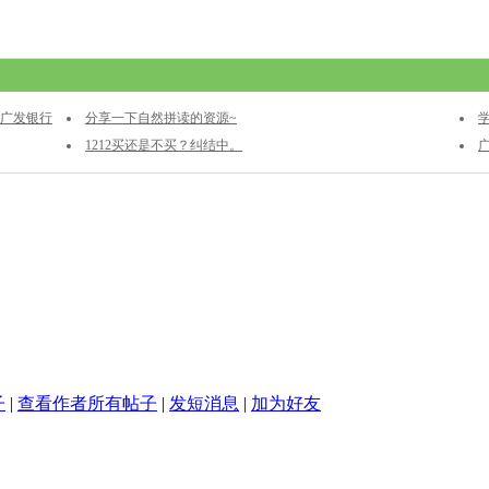
用广发银行
分享一下自然拼读的资源~
学
1212买还是不买？纠结中。
子
|
查看作者所有帖子
|
发短消息
|
加为好友