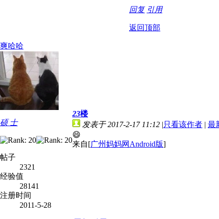
回复
引用
返回顶部
爽哈哈
23
楼
硕 士
发表于 2017-2-17 11:12
|
只看该作者
|
最
😄
来自[
广州妈妈网Android版
]
帖子
2321
经验值
28141
注册时间
2011-5-28