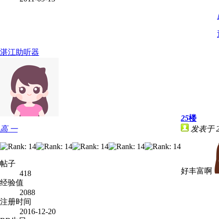
湛江助听器
25
楼
高 一
发表于 20
帖子
好丰富啊
418
经验值
2088
注册时间
2016-12-20