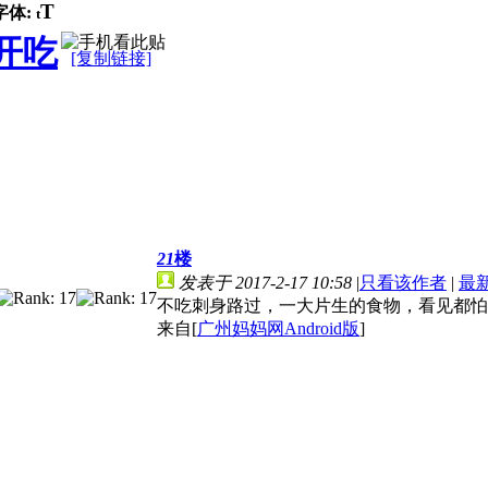
T
字体:
t
开吃
[复制链接]
21
楼
发表于 2017-2-17 10:58
|
只看该作者
|
最
不吃刺身路过，一大片生的食物，看见都怕
来自[
广州妈妈网Android版
]