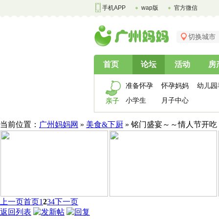
手机APP
wap版
官方微信
切换城市
首页
论坛
活动
房
准备怀孕
怀孕妈妈
幼儿园
小学生
月子中心
亲子
当前位置：
广州妈妈网
»
美食&下厨
» 铭门盛宴～～情人节开吃
上一页
首页
1
2
3
4
下一页
返回列表