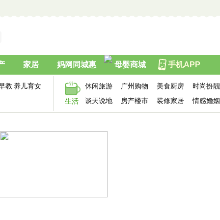
产
家居
妈网同城惠
母婴商城
手机APP
早教
养儿育女
休闲旅游
广州购物
美食厨房
时尚扮靓
谈天说地
房产楼市
装修家居
情感婚姻
生活