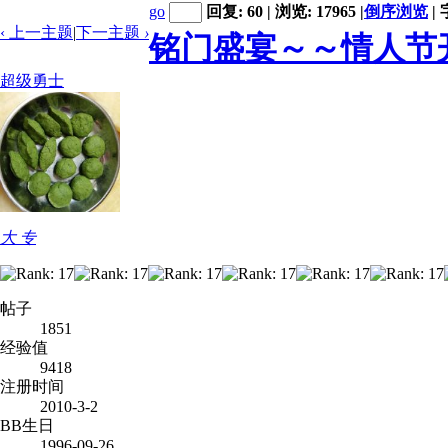
go
回复: 60 | 浏览: 17965
|
倒序浏览
|
‹ 上一主题
|
下一主题
›
铭门盛宴～～情人节
超级勇士
大 专
帖子
1851
经验值
9418
注册时间
2010-3-2
BB生日
1996-09-26