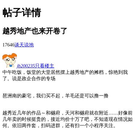
帖子详情
越秀地产也来开卷了
1764
6
谈天说地
jb200235
只看楼主
中午吃饭，饭堂的大堂居然摆上越秀地产的摊档，惊艳到我
了。说是政企合作的专场
琶洲南的豪宅，我们买不起，羊毛还是可以撸一撸
越秀近几年的作品～和樾府，天河和樾府就在附近……好像前
几年卖的时候挺贵的，接近均价十万了吧，不知道现在情况如
何。依旧两件套，扫码进群，还有扫一个小程序关注。