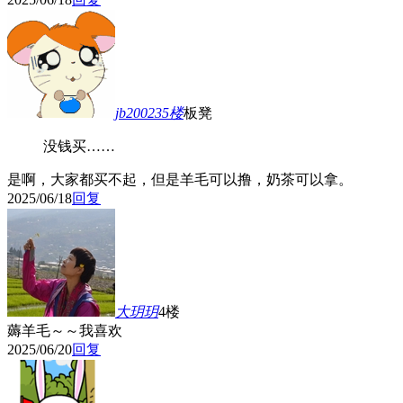
jb200235
楼
板凳
没钱买……
是啊，大家都买不起，但是羊毛可以撸，奶茶可以拿。
2025/06/18
回复
大玥玥
4楼
薅羊毛～～我喜欢
2025/06/20
回复