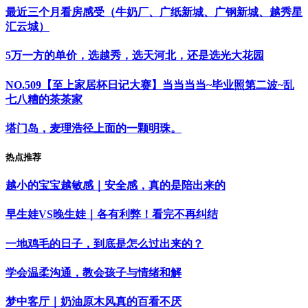
最近三个月看房感受（牛奶厂、广纸新城、广钢新城、越秀星
汇云城）
5万一方的单价，选越秀，选天河北，还是选光大花园
NO.509【至上家居杯日记大赛】当当当当~毕业照第二波~乱
七八糟的茶茶家
塔门岛，麦理浩径上面的一颗明珠。
热点推荐
越小的宝宝越敏感｜安全感，真的是陪出来的
早生娃VS晚生娃｜各有利弊！看完不再纠结
一地鸡毛的日子，到底是怎么过出来的？
学会温柔沟通，教会孩子与情绪和解
梦中客厅｜奶油原木风真的百看不厌