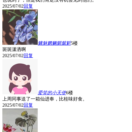
2025/07/02
回复
魑魅魍魉魈魃鬿
5楼
斑斑潇洒啊
2025/07/02
回复
爱笑的小天使
6楼
上周同事送了一箱仙进奉，比桂味好食。
2025/07/02
回复