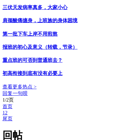
三伏天发病率真多，大家小心
肩颈酸痛缠身，上班族的身体困境
第一批下车上岸不用煎熬
报班的初心及意义（转载，节录）
重点班的可否到普通班去？
初高衔接到底有没有必要上
查看更多热点 >
回复一句呗
1/2页
首页
1
2
尾页
回帖