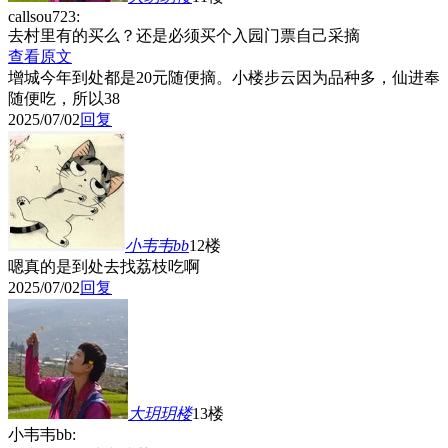
callsou723:
去村里有的买么？还是必须买个入园门票自己采摘
查看原文
增城今年到处都是20元随便摘。小楼步云因为品种多，仙进奉
随便吃，所以38
2025/07/02
回复
小韦韦bb
12楼
嗯真的是到处去找荔枝吃啊
2025/07/02
回复
大玥玥
楼
13楼
小韦韦bb: