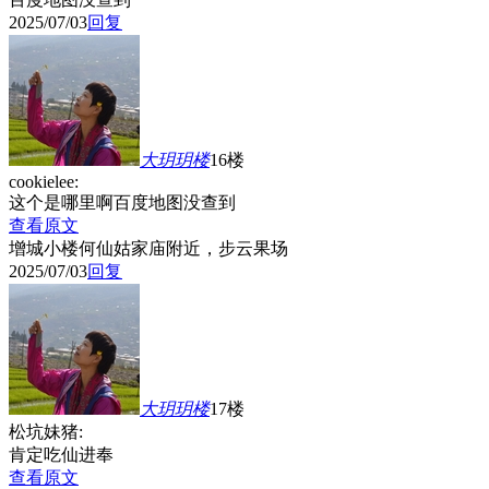
2025/07/03
回复
大玥玥
楼
16楼
cookielee:
这个是哪里啊百度地图没查到
查看原文
增城小楼何仙姑家庙附近，步云果场
2025/07/03
回复
大玥玥
楼
17楼
松坑妹猪:
肯定吃仙进奉
查看原文