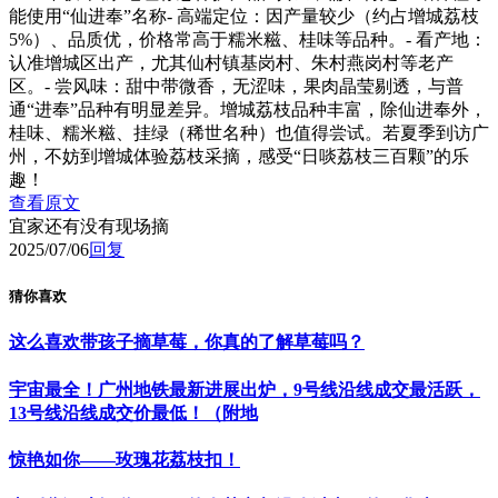
能使用“仙进奉”名称- 高端定位：因产量较少（约占增城荔枝
5%）、品质优，价格常高于糯米糍、桂味等品种。- 看产地：
认准增城区出产，尤其仙村镇基岗村、朱村燕岗村等老产
区。- 尝风味：甜中带微香，无涩味，果肉晶莹剔透，与普
通“进奉”品种有明显差异。增城荔枝品种丰富，除仙进奉外，
桂味、糯米糍、挂绿（稀世名种）也值得尝试。若夏季到访广
州，不妨到增城体验荔枝采摘，感受“日啖荔枝三百颗”的乐
趣！
查看原文
宜家还有没有现场摘
2025/07/06
回复
猜你喜欢
这么喜欢带孩子摘草莓，你真的了解草莓吗？
宇宙最全！广州地铁最新进展出炉，9号线沿线成交最活跃，
13号线沿线成交价最低！（附地
惊艳如你——玫瑰花荔枝扣！