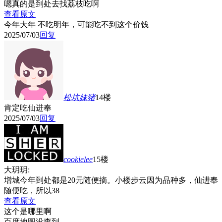
嗯真的是到处去找荔枝吃啊
查看原文
今年大年 不吃明年，可能吃不到这个价钱
2025/07/03
回复
松坑妹猪
14楼
肯定吃仙进奉
2025/07/03
回复
cookielee
15楼
大玥玥:
增城今年到处都是20元随便摘。小楼步云因为品种多，仙进奉
随便吃，所以38
查看原文
这个是哪里啊
百度地图没查到