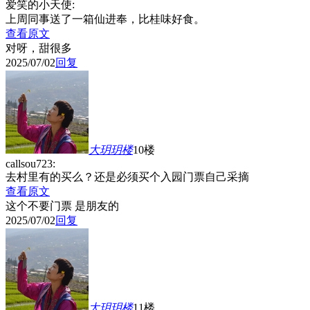
爱笑的小天使:
上周同事送了一箱仙进奉，比桂味好食。
查看原文
对呀，甜很多
2025/07/02
回复
大玥玥
楼
10楼
callsou723:
去村里有的买么？还是必须买个入园门票自己采摘
查看原文
这个不要门票 是朋友的
2025/07/02
回复
大玥玥
楼
11楼