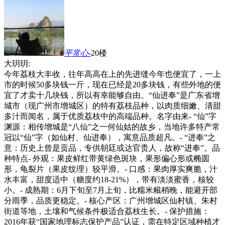
平常心-
20楼
大玥玥:
今年荔枝大丰收，往年高高在上的先进缝今年也便宜了，一上
市的时候50多块钱一斤，现在已经是20多块钱，有些外地的便
宜了才卖十几块钱，所以有幸能够自由。“仙进奉”是广东省增
城市（现广州市增城区）的特有荔枝品种，以肉质细嫩、清甜
多汁而闻名，属于优质荔枝中的高端品种。名字由来- “仙”字
渊源：相传增城是“八仙”之一何仙姑的故乡，当地许多特产常
冠以“仙”字（如仙村、仙进奉），寓意品质超凡。- “进奉”之
意：历史上曾是贡品，专供朝廷或达官贵人，故称“进奉”。品
种特点- 外观：果皮鲜红带黄绿色斑块，果形偏心形或椭圆
形，龟裂片（果皮纹理）较平滑。- 口感：果肉厚实爽脆，汁
水丰富，甜度适中（糖度约18-21%），带有淡淡蜜香，核较
小。- 成熟期：6月下旬至7月上旬，比糯米糍稍晚，能避开部
分雨季，品质更稳定。- 核心产区：广州增城区仙村镇、朱村
街道等地，土壤和气候条件极适合荔枝生长。- 保护措施：
2016年获“国家地理标志保护产品”认证，需在特定区域种植才