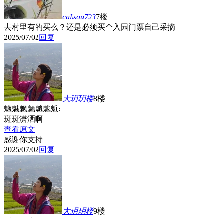
callsou723
7楼
去村里有的买么？还是必须买个入园门票自己采摘
2025/07/02
回复
大玥玥
楼
8楼
魑魅魍魉魈魃鬿:
斑斑潇洒啊
查看原文
感谢你支持
2025/07/02
回复
大玥玥
楼
9楼