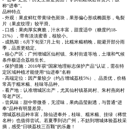
称“进奉”。
品种特点
- 外观：果皮鲜红带黄绿色斑块，果形偏心形或椭圆形，龟裂
片（果皮纹理）较平滑。
- 口感：果肉厚实爽脆，汁水丰富，甜度适中（糖度约18-
21%），带有淡淡蜜香，核较小。
- 成熟期：6月下旬至7月上旬，比糯米糍稍晚，能避开部分雨
季，品质更稳定。
- 核心产区：广州增城区仙村镇、朱村街道等地，土壤和气候
条件极适合荔枝生长。
- 保护措施：2016年获“国家地理标志保护产品”认证，需在特
定区域种植才能使用“仙进奉”名称
- 高端定位：因产量较少（约占增城荔枝5%）、品质优，价格
常高于糯米糍、桂味等品种。
- 看产地：认准增城区出产，尤其仙村镇基岗村、朱村燕岗村
等老产区。
- 尝风味：甜中带微香，无涩味，果肉晶莹剔透，与普通“进
奉”品种有明显差异。
增城荔枝品种丰富，除仙进奉外，桂味、糯米糍、挂绿（稀世
名种）也值得尝试。若夏季到访广州，不妨到增城体验荔枝采
摘，感受“日啖荔枝三百颗”的乐趣！