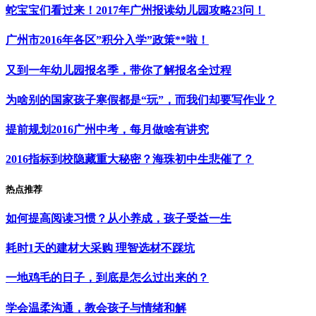
蛇宝宝们看过来！2017年广州报读幼儿园攻略23问！
广州市2016年各区”积分入学”政策**啦！
又到一年幼儿园报名季，带你了解报名全过程
为啥别的国家孩子寒假都是“玩”，而我们却要写作业？
提前规划2016广州中考，每月做啥有讲究
2016指标到校隐藏重大秘密？海珠初中生悲催了？
热点推荐
如何提高阅读习惯？从小养成，孩子受益一生
耗时1天的建材大采购 理智选材不踩坑
一地鸡毛的日子，到底是怎么过出来的？
学会温柔沟通，教会孩子与情绪和解