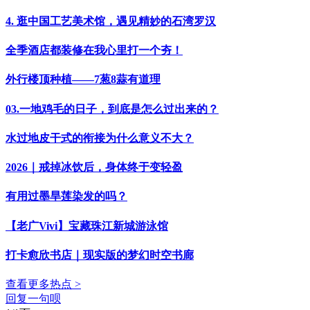
4. 逛中国工艺美术馆，遇见精妙的石湾罗汉
全季酒店都装修在我心里打一个夯！
外行楼顶种植——7葱8蒜有道理
03.一地鸡毛的日子，到底是怎么过出来的？
水过地皮干式的衔接为什么意义不大？
2026｜戒掉冰饮后，身体终于变轻盈
有用过墨旱莲染发的吗？
【老广Vivi】宝藏珠江新城游泳馆
打卡愈欣书店｜现实版的梦幻时空书廊
查看更多热点 >
回复一句呗