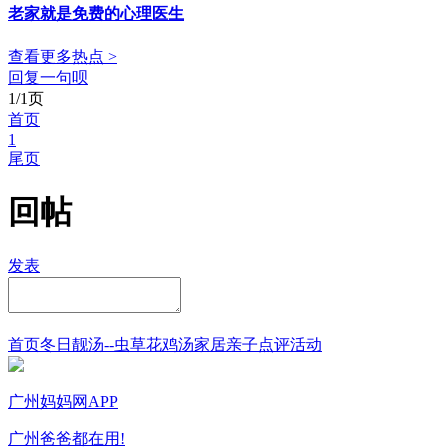
老家就是免费的心理医生
查看更多热点 >
回复一句呗
1/1页
首页
1
尾页
回帖
发表
首页
冬日靓汤--虫草花鸡汤
家居
亲子点评
活动
广州妈妈网APP
广州爸爸都在用!