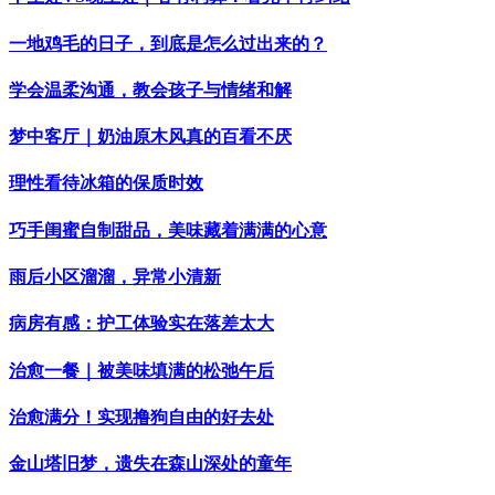
一地鸡毛的日子，到底是怎么过出来的？
学会温柔沟通，教会孩子与情绪和解
梦中客厅｜奶油原木风真的百看不厌
理性看待冰箱的保质时效
巧手闺蜜自制甜品，美味藏着满满的心意
雨后小区溜溜，异常小清新
病房有感：护工体验实在落差太大
治愈一餐｜被美味填满的松弛午后
治愈满分！实现撸狗自由的好去处
金山塔旧梦，遗失在森山深处的童年