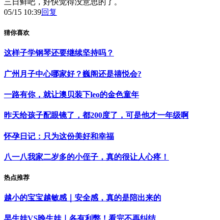
三日鲜吧，好快觉得没意思的了。
05/15 10:39
回复
猜你喜欢
这样子学钢琴还要继续坚持吗？
广州月子中心哪家好？巍阁还是禧悦会?
一路有你，就让澳贝装下leo的金色童年
昨天给孩子配眼镜了，都200度了，可是他才一年级啊
怀孕日记：只为这份美好和幸福
八一八我家二岁多的小侄子，真的很让人心疼！
热点推荐
越小的宝宝越敏感｜安全感，真的是陪出来的
早生娃VS晚生娃｜各有利弊！看完不再纠结