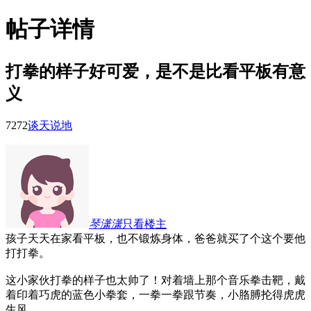
帖子详情
打拳的样子好可爱，是不是比看平板有意
义
727
2
谈天说地
琴潇潇
只看楼主
孩子天天在家看平板，也不锻炼身体，爸爸就买了个这个要他
打打拳。
这小家伙打拳的样子也太帅了！对着墙上那个音乐拳击靶，戴
着印着巧虎的蓝色小拳套，一拳一拳跟节奏，小胳膊抡得虎虎
生风。