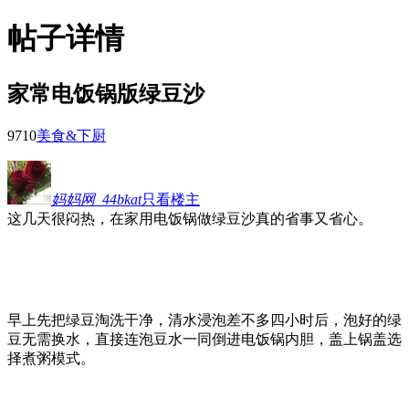
帖子详情
家常电饭锅版绿豆沙
971
0
美食&下厨
妈妈网_44bkat
只看楼主
这几天很闷热，在家用电饭锅做绿豆沙真的省事又省心。
早上先把绿豆淘洗干净，清水浸泡差不多四小时后，泡好的绿
豆无需换水，直接连泡豆水一同倒进电饭锅内胆，盖上锅盖选
择煮粥模式。