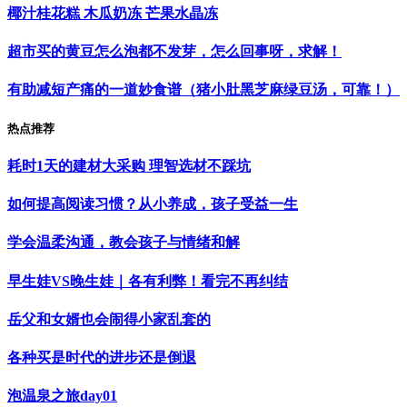
椰汁桂花糕 木瓜奶冻 芒果水晶冻
超市买的黄豆怎么泡都不发芽，怎么回事呀，求解！
有助减短产痛的一道妙食谱（猪小肚黑芝麻绿豆汤，可靠！）
热点推荐
耗时1天的建材大采购 理智选材不踩坑
如何提高阅读习惯？从小养成，孩子受益一生
学会温柔沟通，教会孩子与情绪和解
早生娃VS晚生娃｜各有利弊！看完不再纠结
岳父和女婿也会闹得小家乱套的
各种买是时代的进步还是倒退
泡温泉之旅day01