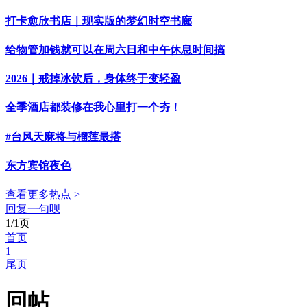
打卡愈欣书店｜现实版的梦幻时空书廊
给物管加钱就可以在周六日和中午休息时间搞
2026｜戒掉冰饮后，身体终于变轻盈
全季酒店都装修在我心里打一个夯！
#台风天麻将与榴莲最搭
东方宾馆夜色
查看更多热点 >
回复一句呗
1/1页
首页
1
尾页
回帖