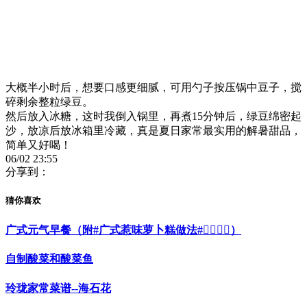
大概半小时后，想要口感更细腻，可用勺子按压锅中豆子，搅
碎剩余整粒绿豆。
然后放入冰糖，这时我倒入锅里，再煮15分钟后，绿豆绵密起
沙，放凉后放冰箱里冷藏，真是夏日家常最实用的解暑甜品，
简单又好喝！
06/02 23:55
分享到：
猜你喜欢
广式元气早餐（附#广式惹味萝卜糕做法#👇🏻👇🏻）
自制酸菜和酸菜鱼
玲珑家常菜谱--海石花