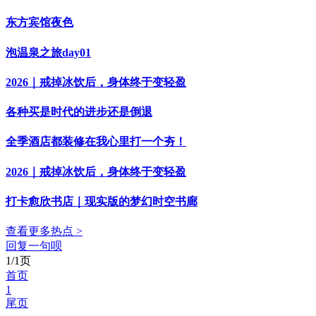
东方宾馆夜色
泡温泉之旅day01
2026｜戒掉冰饮后，身体终于变轻盈
各种买是时代的进步还是倒退
全季酒店都装修在我心里打一个夯！
2026｜戒掉冰饮后，身体终于变轻盈
打卡愈欣书店｜现实版的梦幻时空书廊
查看更多热点 >
回复一句呗
1/1页
首页
1
尾页