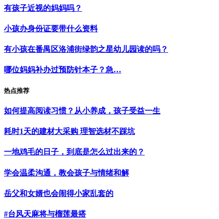
有孩子近视的妈妈吗？
小孩办身份证要带什么资料
有小孩在番禺区洛浦街绿韵之星幼儿园读的吗？
哪位妈妈补办过预防针本子？急…
热点推荐
如何提高阅读习惯？从小养成，孩子受益一生
耗时1天的建材大采购 理智选材不踩坑
一地鸡毛的日子，到底是怎么过出来的？
学会温柔沟通，教会孩子与情绪和解
岳父和女婿也会闹得小家乱套的
#台风天麻将与榴莲最搭