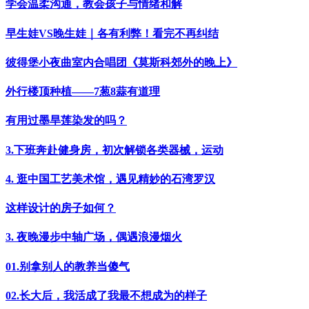
学会温柔沟通，教会孩子与情绪和解
早生娃VS晚生娃｜各有利弊！看完不再纠结
彼得堡小夜曲室内合唱团《莫斯科郊外的晚上》
外行楼顶种植——7葱8蒜有道理
有用过墨旱莲染发的吗？
3.下班奔赴健身房，初次解锁各类器械，运动
4. 逛中国工艺美术馆，遇见精妙的石湾罗汉
这样设计的房子如何？
3. 夜晚漫步中轴广场，偶遇浪漫烟火
01.别拿别人的教养当傻气
02.长大后，我活成了我最不想成为的样子