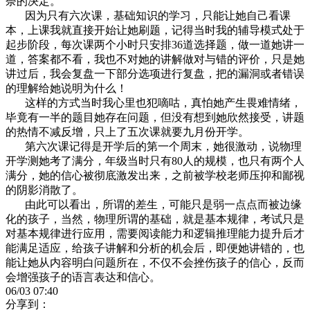
奈的决定。
因为只有六次课，基础知识的学习，只能让她自己看课
本，上课我就直接开始让她刷题，记得当时我的辅导模式处于
起步阶段，每次课两个小时只安排36道选择题，做一道她讲一
道，答案都不看，我也不对她的讲解做对与错的评价，只是她
讲过后，我会复盘一下部分选项进行复盘，把的漏洞或者错误
的理解给她说明为什么！
这样的方式当时我心里也犯嘀咕，真怕她产生畏难情绪，
毕竟有一半的题目她存在问题，但没有想到她欣然接受，讲题
的热情不减反增，只上了五次课就要九月份开学。
第六次课记得是开学后的第一个周末，她很激动，说物理
开学测她考了满分，年级当时只有80人的规模，也只有两个人
满分，她的信心被彻底激发出来，之前被学校老师压抑和鄙视
的阴影消散了。
由此可以看出，所谓的差生，可能只是弱一点点而被边缘
化的孩子，当然，物理所谓的基础，就是基本规律，考试只是
对基本规律进行应用，需要阅读能力和逻辑推理能力提升后才
能满足适应，给孩子讲解和分析的机会后，即便她讲错的，也
能让她从内容明白问题所在，不仅不会挫伤孩子的信心，反而
会增强孩子的语言表达和信心。
06/03 07:40
分享到：