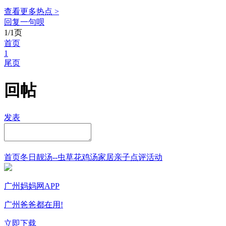
查看更多热点 >
回复一句呗
1/1页
首页
1
尾页
回帖
发表
首页
冬日靓汤--虫草花鸡汤
家居
亲子点评
活动
广州妈妈网APP
广州爸爸都在用!
立即下载