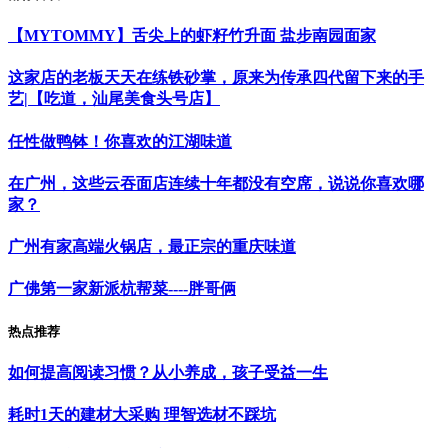
【MYTOMMY】舌尖上的虾籽竹升面 盐步南园面家
这家店的老板天天在练铁砂掌，原来为传承四代留下来的手
艺|【吃道，汕尾美食头号店】
任性做鸭钵！你喜欢的江湖味道
在广州，这些云吞面店连续十年都没有空席，说说你喜欢哪
家？
广州有家高端火锅店，最正宗的重庆味道
广佛第一家新派杭帮菜----胖哥俩
热点推荐
如何提高阅读习惯？从小养成，孩子受益一生
耗时1天的建材大采购 理智选材不踩坑