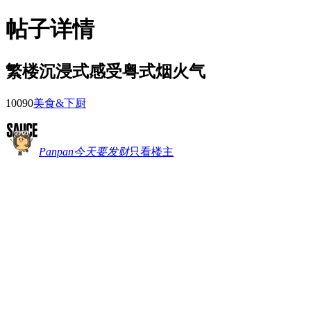
帖子详情
繁楼沉浸式感受粤式烟火气
1009
0
美食&下厨
Panpan今天要发财
只看楼主