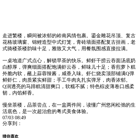
走进繁楼，瞬间被浓郁的岭南风情包裹。鎏金雕花吊顶、复古
花格玻璃窗、锦鲤造型中式灯笼，青砖墙面搭配复古挂画，老
式骑楼茶楼韵味十足，雅致又大气，用餐氛围感直接拉满。
一桌地道广式点心，解锁早茶的快乐。鲜虾干捞云吞面汤底奶
白醇厚，弹爽细面搭配饱满虾云吞，鲜味儿十足；香煎萝卜糕
外脆内软，蘸上蒜蓉辣酱，咸香入味。虾仁烧卖顶部铺满Q弹
鲜虾仁，肉质紧实鲜甜；手工牛肉丸扎实弹牙，肉香浓郁。
Q润透亮的马蹄糕清甜爽口，软糯不腻；特色棕皮薄卷口感柔
韧，内馅鲜香。
慢坐茶楼，品茶尝点，在一盅两件间，读懂广州悠闲松弛的生
活底色，是一次超治愈的粤式美食体验。
07/03 08:49
分享到：
猜你喜欢