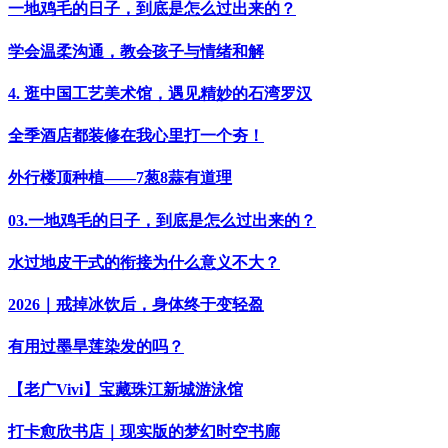
一地鸡毛的日子，到底是怎么过出来的？
学会温柔沟通，教会孩子与情绪和解
4. 逛中国工艺美术馆，遇见精妙的石湾罗汉
全季酒店都装修在我心里打一个夯！
外行楼顶种植——7葱8蒜有道理
03.一地鸡毛的日子，到底是怎么过出来的？
水过地皮干式的衔接为什么意义不大？
2026｜戒掉冰饮后，身体终于变轻盈
有用过墨旱莲染发的吗？
【老广Vivi】宝藏珠江新城游泳馆
打卡愈欣书店｜现实版的梦幻时空书廊