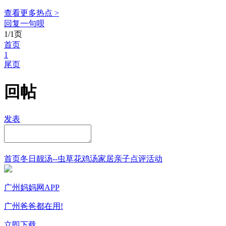
查看更多热点 >
回复一句呗
1/1页
首页
1
尾页
回帖
发表
首页
冬日靓汤--虫草花鸡汤
家居
亲子点评
活动
广州妈妈网APP
广州爸爸都在用!
立即下载