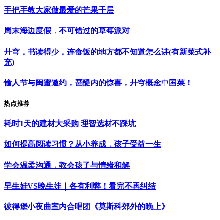
手把手教大家做最爱的芒果千层
周末海边度假，不可错过的草莓派对
廾穹，书读得少，连食饭的地方都不知道怎么讲(有新菜式补
充)
愉人节与闺蜜邀约，琶醍内的惊喜，廾穹概念中国菜！
热点推荐
耗时1天的建材大采购 理智选材不踩坑
如何提高阅读习惯？从小养成，孩子受益一生
学会温柔沟通，教会孩子与情绪和解
早生娃VS晚生娃｜各有利弊！看完不再纠结
彼得堡小夜曲室内合唱团《莫斯科郊外的晚上》