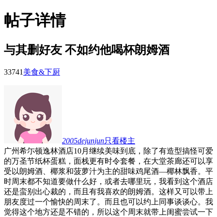
帖子详情
与其删好友 不如约他喝杯朗姆酒
3374
1
美食&下厨
2005dejunjun
只看楼主
广州希尓顿逸林酒店10月继续美味到底，除了有造型搞怪可爱
的万圣节纸杯蛋糕，面栈更有时令套餐，在大堂茶廊还可以享
受以朗姆酒、椰浆和菠萝汁为主的甜味鸡尾酒—椰林飘香。平
时周末都不知道要做什么好，或者去哪里玩，我看到这个酒店
还是蛮别出心裁的，而且有我喜欢的朗姆酒。这样又可以带上
朋友度过一个愉快的周末了。而且也可以约上同事谈谈心。我
觉得这个地方还是不错的，所以这个周末就带上闺蜜尝试一下