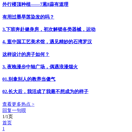
外行楼顶种植——7葱8蒜有道理
有用过墨旱莲染发的吗？
3.下班奔赴健身房，初次解锁各类器械，运动
4. 逛中国工艺美术馆，遇见精妙的石湾罗汉
这样设计的房子如何？
3. 夜晚漫步中轴广场，偶遇浪漫烟火
01.别拿别人的教养当傻气
02.长大后，我活成了我最不想成为的样子
查看更多热点 >
回复一句呗
1/1页
首页
1