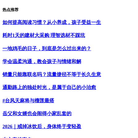
热点推荐
如何提高阅读习惯？从小养成，孩子受益一生
耗时1天的建材大采购 理智选材不踩坑
一地鸡毛的日子，到底是怎么过出来的？
学会温柔沟通，教会孩子与情绪和解
销量只能靠联名吗？流量捷径不等于长久生意
通勤路上的独处时光，是属于自己的小治愈
#台风天麻将与榴莲最搭
岳父和女婿也会闹得小家乱套的
2026｜戒掉冰饮后，身体终于变轻盈