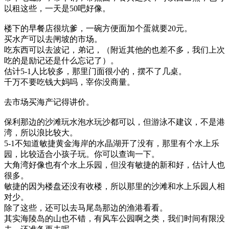
以租这些，一天是50吧好像。
楼下的早餐店很坑爹，一碗方便面加个蛋就要20元。
买水产可以去闸坡的市场。
吃东西可以去波记，弟记，（附近其他的也差不多，我们上次
吃的是励记还是什么忘记了）。
估计5-1人比较多，那里门面很小的，摆不了几桌。
千万不要吃钱大妈吗，宰你没商量。
去市场买海产记得讲价。
保利那边的沙滩玩水泡水玩沙都可以，但游泳不建议，不是港
湾，所以浪比较大。
5-1不知道敏捷黄金海岸的水晶湖开了没有，那里有个水上乐
园，比较适合小孩子玩。你可以查询一下。
大角湾好像也有个水上乐园，但没有敏捷的新和好，估计人也
很多。
敏捷的因为楼盘还没有收楼，所以那里的沙滩和水上乐园人相
对少。
除了这些，还可以去马尾岛那边的渔港看看。
其实海陵岛的山也不错，有风车公园啊之类，我们时间有限没