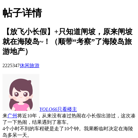
帖子详情
【放飞小长假】+只知道闸坡，原来闸坡
就在海陵岛~！（顺带“考察”了海陵岛旅
游地产）
22253
47
休闲旅游
YOLO66
只看楼主
来
广州
将近10年，从来没有凑过热闹在小长假出游过，这次凑
了一下热闹，结果遇到了塞车。
4个小时不到的车程硬是走了10个钟。我果断临时决定在海陵
岛多呆一天。