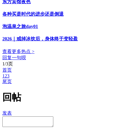
东方宾馆夜色
各种买是时代的进步还是倒退
泡温泉之旅day01
2026｜戒掉冰饮后，身体终于变轻盈
查看更多热点 >
回复一句呗
1/3页
首页
1
2
3
尾页
回帖
发表