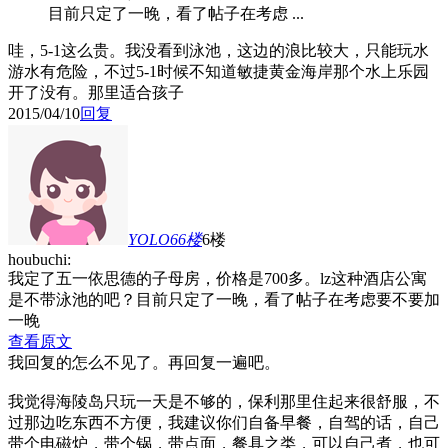
目前只定了一晚，看了帖子在考虑 ...
哇，5-1这么贵。我没看到泳池，这边的浪比较大，只能玩水
游水有危险，不过5-1时候不知道敏捷黄金海岸那个水上乐园
开了没有。那里适合孩子
2015/04/10
回复
YOLO66
楼
6楼
houbuchi:
我定了五一依思德的子母房，价格是700多。lz这种酒店公寓
是不带泳池的吧？目前只定了一晚，看了帖子在考虑要不要加
一晚
查看原文
我回复的怎么不见了。再回复一遍吧。
我觉得海陵岛只玩一天是不够的，保利那里住起来很舒服，不
过那边吃东西不方便，我建议你们自备早餐，自驾的话，自己
带个电磁炉，带个锅，带点面，餐具之类，可以自己煮，也可