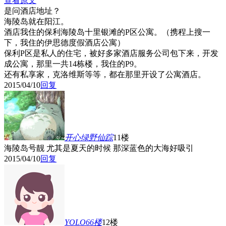
查看原文
是问酒店地址？
海陵岛就在阳江。
酒店我住的保利海陵岛十里银滩的P区公寓。（携程上搜一
下，我住的伊思德度假酒店公寓）
保利P区是私人的住宅，被好多家酒店服务公司包下来，开发
成公寓，那里一共14栋楼，我住的P9。
还有私享家，克洛维斯等等，都在那里开设了公寓酒店。
2015/04/10
回复
开心绿野仙踪
11楼
海陵岛号靓 尤其是夏天的时候 那深蓝色的大海好吸引
2015/04/10
回复
YOLO66
楼
12楼