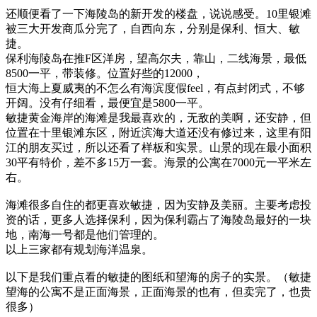
还顺便看了一下海陵岛的新开发的楼盘，说说感受。10里银滩
被三大开发商瓜分完了，自西向东，分别是保利、恒大、敏
捷。
保利海陵岛在推F区洋房，望高尔夫，靠山，二线海景，最低
8500一平，带装修。位置好些的12000，
恒大海上夏威夷的不怎么有海滨度假feel，有点封闭式，不够
开阔。没有仔细看，最便宜是5800一平。
敏捷黄金海岸的海滩是我最喜欢的，无敌的美啊，还安静，但
位置在十里银滩东区，附近滨海大道还没有修过来，这里有阳
江的朋友买过，所以还看了样板和实景。山景的现在最小面积
30平有特价，差不多15万一套。海景的公寓在7000元一平米左
右。
海滩很多自住的都更喜欢敏捷，因为安静及美丽。主要考虑投
资的话，更多人选择保利，因为保利霸占了海陵岛最好的一块
地，南海一号都是他们管理的。
以上三家都有规划海洋温泉。
以下是我们重点看的敏捷的图纸和望海的房子的实景。（敏捷
望海的公寓不是正面海景，正面海景的也有，但卖完了，也贵
很多）