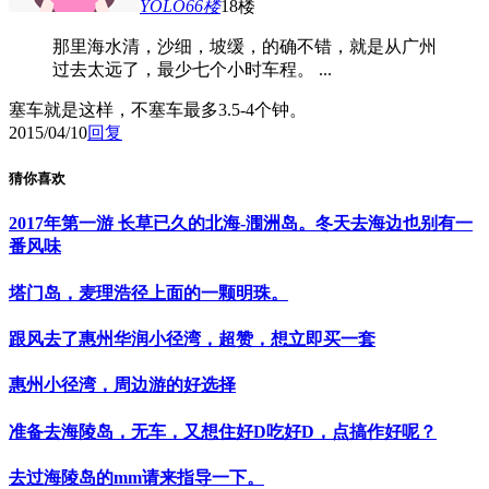
YOLO66
楼
18楼
那里海水清，沙细，坡缓，的确不错，就是从广州
过去太远了，最少七个小时车程。 ...
塞车就是这样，不塞车最多3.5-4个钟。
2015/04/10
回复
猜你喜欢
2017年第一游 长草已久的北海-涠洲岛。冬天去海边也别有一
番风味
塔门岛，麦理浩径上面的一颗明珠。
跟风去了惠州华润小径湾，超赞，想立即买一套
惠州小径湾，周边游的好选择
准备去海陵岛，无车，又想住好D吃好D，点搞作好呢？
去过海陵岛的mm请来指导一下。