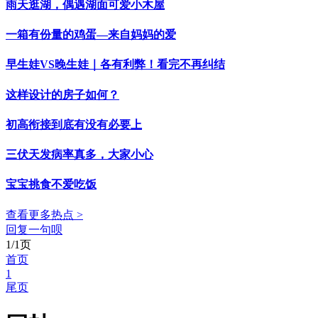
雨天逛湖，偶遇湖面可爱小木屋
一箱有份量的鸡蛋—来自妈妈的爱
早生娃VS晚生娃｜各有利弊！看完不再纠结
这样设计的房子如何？
初高衔接到底有没有必要上
三伏天发病率真多，大家小心
宝宝挑食不爱吃饭
查看更多热点 >
回复一句呗
1/1页
首页
1
尾页