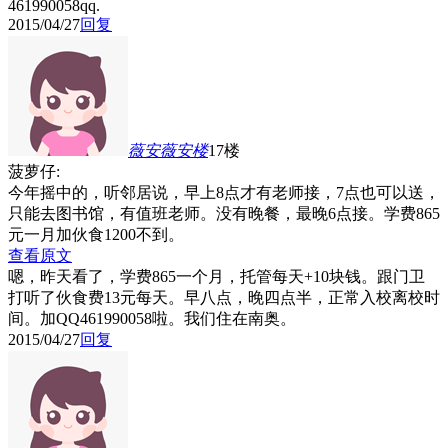
461990058qq.
2015/04/27
回复
薇安薇安
楼
17楼
菠萝仔:
今年摇中的，听邻居说，早上8点才有老师接，7点也可以送，
只能去图书馆，有值班老师。没有晚餐，最晚6点接。学费865
元一月加伙食1200不到。
查看原文
嗯，昨天看了，学费865一个月，托管每天+10块钱。跟门卫
打听了伙食费13元每天。早八点，晚四点半，正常入校离校时
间。加QQ461990058啦。我们住在南奥。
2015/04/27
回复