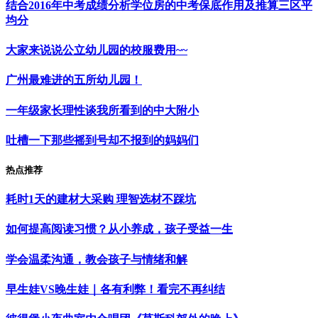
结合2016年中考成绩分析学位房的中考保底作用及推算三区平
均分
大家来说说公立幼儿园的校服费用~~
广州最难进的五所幼儿园！
一年级家长理性谈我所看到的中大附小
吐槽一下那些摇到号却不报到的妈妈们
热点推荐
耗时1天的建材大采购 理智选材不踩坑
如何提高阅读习惯？从小养成，孩子受益一生
学会温柔沟通，教会孩子与情绪和解
早生娃VS晚生娃｜各有利弊！看完不再纠结