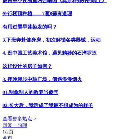
彼得堡小夜曲室内合唱团《莫斯科郊外的晚上》
外行楼顶种植——7葱8蒜有道理
有用过墨旱莲染发的吗？
3.下班奔赴健身房，初次解锁各类器械，运动
4. 逛中国工艺美术馆，遇见精妙的石湾罗汉
这样设计的房子如何？
3. 夜晚漫步中轴广场，偶遇浪漫烟火
01.别拿别人的教养当傻气
02.长大后，我活成了我最不想成为的样子
查看更多热点 >
回复一句呗
1/2页
首页