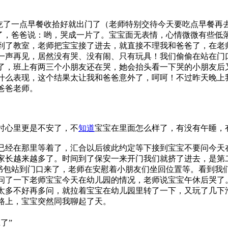
了一点早餐收拾好就出门了（老师特别交待今天要吃点早餐再去
，爸爸说：哟，哭成一片了。宝宝面无表情，心情微微有些低落
到了教室，老师把宝宝接了进去，就直接不理我和爸爸了，在老
一声再见，居然没有哭、没有闹、只有玩具！我们偷偷在站在门
了，班上有两三个小朋友还在哭，她会抬头看一下哭的小朋友后
么表现，这个结果太让我和爸爸意外了，呵呵！不过昨天晚上我
爸爸老师。
时心里更是不安了，不
知道
宝宝在里面怎么样了，有没有午睡，
已经在那里等着了，汇合以后彼此约定等下接到宝宝不要问今天
家长越来越多了。时间到了保安一来开门我们就挤了进去，是第
包站到门口来了，老师在安慰着小朋友们坐回位置等。看到我们
问了一下老师宝宝今天在幼儿园的情况，老师说宝宝午休后哭了
太多不好再多问，就拉着宝宝在幼儿园里转了一下，又玩了几下
路上，宝宝突然同我聊起了天。
了”