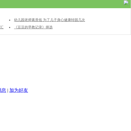
幼儿园老师素质低 为了儿子身心健康转园几次
汇
《豆豆的早教记录》择选
消息
|
加为好友