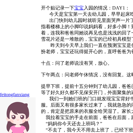
开个贴记录一下
宝宝
入园的情况：DAY1：
今天是宝宝第一天去幼儿园，早早起床吃
出门快到幼儿园时就听见里面哭声一片了
指着楼梯上的小脚印说妈妈看，好多小脚！
着，连我和爸爸同她说再见也是浅浅的回了
雪花片还是一堆散的，宝宝的已经初具模型
昨天到今天早上我们一直在预测宝宝是什
扮老师，宝宝还玩得挺开心的，直呼爸爸为
十点：问了老师说没有哭，放心。
下午两点：问老师午休情况，没有回复。这
提早下班，提前十五分钟到了幼儿园，爸爸
等了好久好久都不见保安开门，外面聚集的
feitongfanxiang
我们一到她们班的门口就发现宝宝背好书
服。后面又有很多家长过来了，我就急急的
的，肯定是把原来的衣服全给哭湿了。家长
我拉着宝宝的手走在前面，爸爸在后面，
“妈妈你今天还去上班吗？”
“不去了，我今天不用去上班了，已经下班