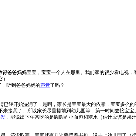
放得爸爸妈妈宝宝，宝宝一个人在那里。我们家的很少看电视，
它）
了，听到爸爸妈妈的
声音
了吗？
睛已经开始湿润了，是啊，家长是宝宝最大的依靠，宝宝多么的
不来接我了。所以家长尽量提前到幼儿园等，第一时间去接宝宝
头发
，能说出下午茶吃的是圆圆的小面包和糖水（估计应该是果
餐，还没吃完，宝宝就有几次要背着书包，说去上幼儿园了（很