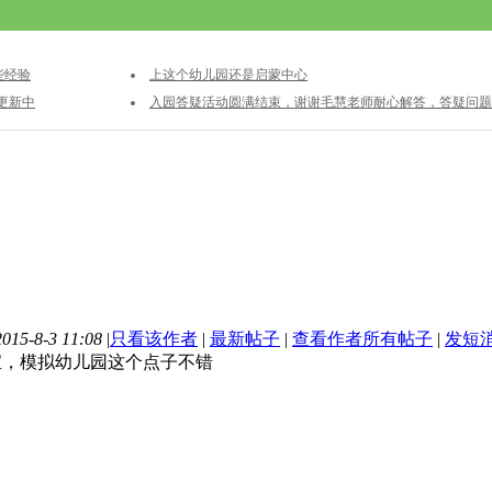
些经验
上这个幼儿园还是启蒙中心
更新中
入园答疑活动圆满结束，谢谢毛慧老师耐心解答，答疑问题
总已出，快来围观吧！
15-8-3 11:08
|
只看该作者
|
最新帖子
|
查看作者所有帖子
|
发短
宝，模拟幼儿园这个点子不错