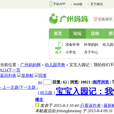
手机APP
wap版
官方微信
切换城市
首页
论坛
活动
房
准备怀孕
怀孕妈妈
幼儿园
小学生
月子中心
亲子
当前位置：
广州妈妈网
»
幼儿园早教
» 宝宝入园记：我怕你们
1
2
3
4
下一页
返回列表
go
回复: 62 | 浏览: 10021
|
倒序浏览
|
‹ 上一主题
|
下一主题
›
宝宝入园记：我
[ 幼儿园 ]
楼主
发表于 2015-8-3 10:44
|
只看该作者
|
最新
本帖最后由 feitongfanxiang 于 2015-8-4 09:3