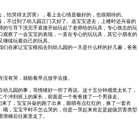
，怕哭得太厉害），看上去心情是极好的，也很期待的。
，不过到了幼儿园正门又好了。送宝宝进去，上楼时还兴奋的
师的引导下洗完手直接开始玩起了老师给的玩具，专心致志的玩
口观察了一会宝宝的表现，一直在专心的玩玩具，其它小朋友的
又继续玩着自己的玩具。
们在家让宝宝模拟去到幼儿园的一天是什么样的好几遍，爸爸
有没有哭，就盼着早点放学去接。
在幼儿园的事，等情绪好一些了再说。这十五分钟感觉太长了，
二个冲到班上的家长，前面是一个爸爸接了一个男孩走。
来了，宝宝兴奋的跑了出来，眼睛有点红红的，换了一套衣
。哦，宝宝平时不怎么哭的，但是一哭起来肯定是超级厉害类型
滑滑梯后往家里走了。