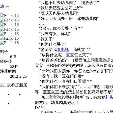
“我也不用去幼儿园了，我放学了”
高 三
“我明天还要去公司上班“
”我明天也要去幼儿园“
”好，明天我去上班，你去幼儿园“
……
”妈妈，你今天哭了吗？“
“我没有哭，你呢”
”我哭了“
”你为什么哭了“
”老师给我
看电视
，我就哭了“
帖子
”放得什么呢，宝宝怎么哭了“
615
”放得爸爸妈妈“ （后面晚上问宝宝说是
经验值
宝宝，都会问它爸爸妈妈呢，怎么没有陪着
5247
”开始我们去接你，你怎么已经站到门口
注册时间
”没有，我一直在门口看“
2012-2-25
”你为什么一直在门口看呢？“
”我怕你们不来接我了“……听到这，我眼
等，宝宝最直接的想法就是爸爸妈妈是不是
晚上宝宝说老师有喂她吃饭，有给她
扎
朋友玩，幼儿园真好玩！
DAY2
起得晚了一点，还是给宝宝吃了一点点早