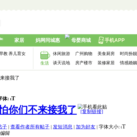
产
家居
妈网同城惠
母婴商城
手机APP
早教
养儿育女
休闲旅游
广州购物
美食厨房
时尚扮靓
谈天说地
房产楼市
装修家居
情感婚姻
生活
不来接我了
T
字体:
t
怕你们不来接我了
[复制链接]
T
帖子
|
查看作者所有帖子
|
发短消息
|
加为好友
|
字体大小:
t
1 编辑