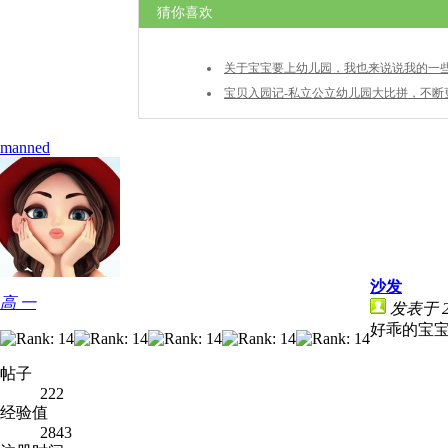
猜你喜欢
关于宝宝要上幼儿园，我也来说说我的一
宝贝入园记-私立公立幼儿园大比拼，不断
manned
沙发
高 一
发表于 20
好乖的宝
帖子
222
经验值
2843