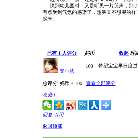
快到幼儿园时，又是听见一片哭声，到了
有点受到气氛的感染了，想哭又不想哭的样
起来。
已有
1
人评分
妈币
收起
理
希望宝宝早日度过
+ 100
安小慧
总评分:
妈币 + 100
查看全部评分
收藏
0
回复
引用
返回顶部