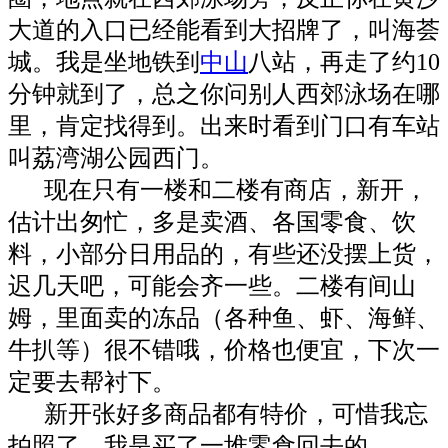
大道的入口已经能看到大招牌了，叫海荟
城。我是坐地铁到
中山
八站，再走了约10
分钟就到了，总之你问别人西郊泳场在哪
里，肯定找得到。出来时看到门口有车站
叫荔湾湖公园西门。
现在只有一楼和二楼有商店，新开，
估计出匆忙，多是卖酒、各国零食、饮
料，小部分日用品的，有些还没摆上货，
迟几天吧，可能会齐一些。二楼有间山
姆，里面卖的冻品（各种鱼、虾、海鲜、
牛扒等）很不错哦，价格也便宜，下次一
定要去帮衬下。
新开张好多商品都有特价，可惜我忘
拍照了。我是买了一堆零食回去的。