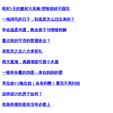
耗时1天的建材大采购 理智选材不踩坑
一地鸡毛的日子，到底是怎么过出来的？
学会温柔沟通，教会孩子与情绪和解
重点班的可否到普通班去？
录取完之后八方来贺礼
雨天逛湖，偶遇湖面可爱小木屋
一箱有份量的鸡蛋—来自妈妈的爱
早生娃VS晚生娃｜各有利弊！看完不再纠结
这样设计的房子如何？
初高衔接到底有没有必要上