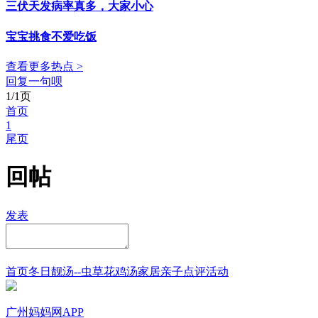
三伏天发病率真多，大家小心
宝宝挑食不爱吃饭
查看更多热点 >
回复一句呗
1/1页
首页
1
尾页
回帖
发表
首页
冬日靓汤--虫草花鸡汤
家居
亲子点评
活动
广州妈妈网APP