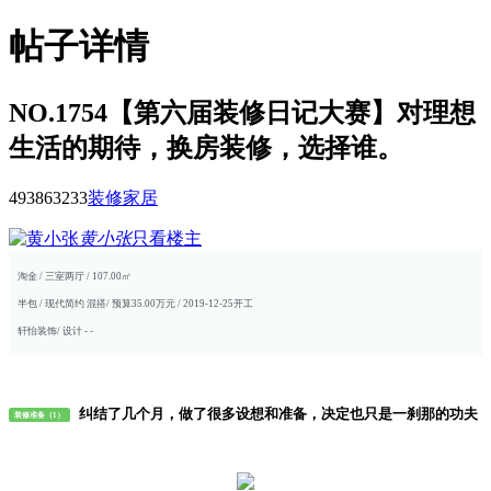
帖子详情
NO.1754【第六届装修日记大赛】对理想
生活的期待，换房装修，选择谁。
493863
233
装修家居
黄小张
只看楼主
淘金 / 三室两厅 / 107.00㎡
半包 / 现代简约 混搭/ 预算35.00万元 / 2019-12-25开工
轩怡装饰/ 设计 - -
纠结了几个月，做了很多设想和准备，决定也只是一刹那的功夫
装修准备（1）