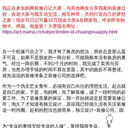
我正在参加妈网装修日记大赛，与其他网友分享我家的装修过
程，欢迎大家与我互动交流，相互种草，共同打造自己的梦想
之家！现在写日记可赢10万现金大奖&名牌家电，毕业即有购
物卡、烤箱、电饭煲！大赛报名网址：
https://act.mama.cn/subject/index-id-zhuangxiuapply.html
在一个机缘巧合之下，我才有了换房的想法，房价总是那么遥
不可及，如果不是朋友的一阵分析，可能我根本没有换房的勇
气。经过一阵折腾，不到2个月的时间，我完成了卖房与买
房，当然办理手续的时间不算在里面，其中的曲折不再赘述。
就先说说的装修准备之装修公司的选择吧。
作为一个伪文艺女青年，必须有自己向往的理想生活。起点就
是自己的家。于是，泡妈网，先了解装修，成了一段时间的必
要工作。为了装修质量的保证，我一开始就设定是需要装修公
司，泡久了才知道有独立设计，原谅我已经很久没有关注装修
这一时尚圈。起初的想法也很简单，独立设计+装修公司。因
为“专业的事情交给专业的人做”，显得我很专业。