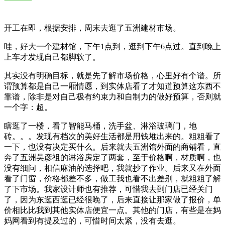
开工在即，根据安排，周末去逛了五洲建材市场。
哇，好大一个建材馆，下午1点到，逛到下午6点过。直到晚上
上车才发现自己都脚软了。
其实没有明确目标，就是先了解市场价格，心里好有个谱。所
谓预算都是自己一厢情愿，到实体店看了才知道预算这东西不
靠谱，除非是对自己极有约束力和自制力的做好预算，否则就
一个字：超。
瞎逛了一楼，看了智能马桶，洗手盆、淋浴玻璃门，地
砖。。。发现有档次的美好生活都是用钱堆出来的。粗粗看了
一下，也没有决定买什么。后来就去五洲馆外面的商铺看，直
奔了五洲吴彦祖的淋浴房定了两套，至于价格啊，材质啊，也
没有细问，相信麻油的选择吧，我就抄了作业。后来又在外面
看了门窗，价格都差不多，做工我也看不出差别，就粗粗了解
了下市场。我家设计师也有推荐，可惜我去到门店已经关门
了，因为东逛西逛已经很晚了，后来直接让那家做了报价，单
价相比比我到其他实体店便宜一点。其他的门店，有些是在妈
妈网看到有提及过的，可惜时间太紧，没有去逛。