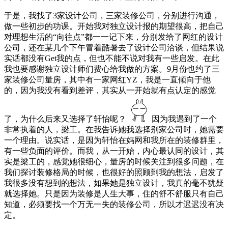
于是，我找了3家设计公司，三家装修公司，分别进行沟通，
做一些初步的功课。开始我对独立设计报的期望很高，把自己
对理想生活的“向往点”都一一记下来，分别发给了网红的设计
公司，还在某几个下午冒着酷暑去了设计公司洽谈，但结果说
实话都没有Get我的点，但也不能不说对我有一些启发。在此
我也要感谢独立设计师们费心给我做的方案。9月份也约了三
家装修公司量房，其中有一家网红YZ，我是一直倾向于他
的，因为我没有看到差评，其实从一开始就有点认定的感觉
了，为什么后来又选择了轩怡呢？
因为我遇到了一个
非常执着的人，梁工。在我告诉她我选择别家公司时，她需要
一个理由。说实话，是因为轩怡在妈网和我所在的装修群里，
有一些负面的评价。而我，从一开始，内心最认同的设计，其
实是梁工的，感觉她很细心，量房的时候关注到很多问题，在
我们探讨装修格局的时候，也很好的照顾到我的想法，启发了
我很多没有想到的想法，如果她是独立设计，我真的毫不犹疑
就选择她。只是因为装修是人生大事，住的舒不舒服只有自己
知道，必须要找一个万无一失的装修公司，所以才迟迟没有决
定。