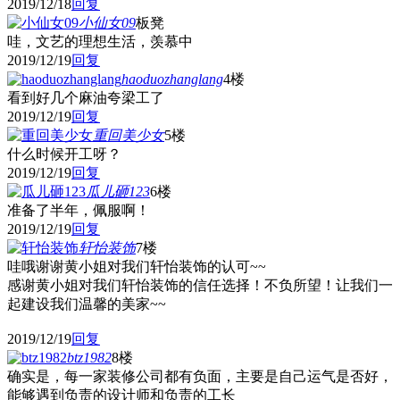
2019/12/18
回复
小仙女09
板凳
哇，文艺的理想生活，羡慕中
2019/12/19
回复
haoduozhanglang
4楼
看到好几个麻油夸梁工了
2019/12/19
回复
重回美少女
5楼
什么时候开工呀？
2019/12/19
回复
瓜儿砸123
6楼
准备了半年，佩服啊！
2019/12/19
回复
轩怡装饰
7楼
哇哦谢谢黄小姐对我们轩怡装饰的认可~~
感谢黄小姐对我们轩怡装饰的信任选择！不负所望！让我们一
起建设我们温馨的美家~~
2019/12/19
回复
btz1982
8楼
确实是，每一家装修公司都有负面，主要是自己运气是否好，
能够遇到负责的设计师和负责的工长