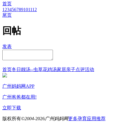
首页
1
2
3
4
5
6
7
8
9
10
11
12
尾页
回帖
发表
首页
冬日靓汤--虫草花鸡汤
家居
亲子点评
活动
广州妈妈网APP
广州爸爸都在用!
立即下载
版权所有
©2004-
2026
广州妈妈网
更多孕育应用推荐