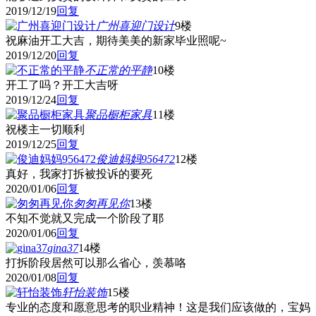
2019/12/19
回复
广州喜迎门设计
9楼
祝麻油开工大吉，期待美美的新家毕业照呢~
2019/12/20
回复
不正常的平静
10楼
开工了吗？开工大吉呀
2019/12/24
回复
聚品橱柜家具
11楼
祝楼主一切顺利
2019/12/25
回复
俊迪妈妈956472
12楼
真好，我家打拆被投诉的要死
2020/01/06
回复
匆匆再见你
13楼
不知不觉就又完成一个阶段了耶
2020/01/06
回复
gina37
14楼
打拆阶段居然可以那么省心，羡慕咯
2020/01/08
回复
轩怡装饰
15楼
专业的态度和愿意思考的职业精神！这是我们应该做的，宝妈