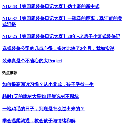
NO.643【第四届装修日记大赛】伪土豪的新中式
NO.637【第四届装修日记大赛】一碗汤的距离，珠江畔的美
式混搭
NO.625【第四届装修日记大赛】20年+老房子小复式装修记
选择装修公司的几点心得，多次比较了2个月，我如实说
装修真是个不省心的大Project
热点推荐
如何提高阅读习惯？从小养成，孩子受益一生
耗时1天的建材大采购 理智选材不踩坑
一地鸡毛的日子，到底是怎么过出来的？
学会温柔沟通，教会孩子与情绪和解