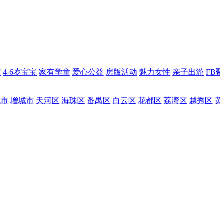
宝
4-6岁宝宝
家有学童
爱心公益
房版活动
魅力女性
亲子出游
FB
化市
增城市
天河区
海珠区
番禺区
白云区
花都区
荔湾区
越秀区