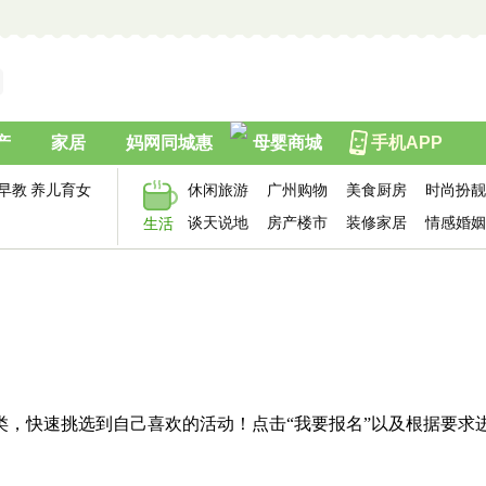
产
家居
妈网同城惠
母婴商城
手机APP
早教
养儿育女
休闲旅游
广州购物
美食厨房
时尚扮靓
谈天说地
房产楼市
装修家居
情感婚姻
生活
类，快速挑选到自己喜欢的活动！点击“我要报名”以及根据要求