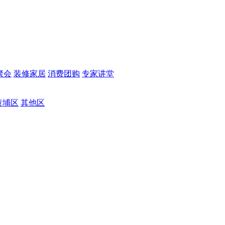
聚会
装修家居
消费团购
专家讲堂
黄埔区
其他区