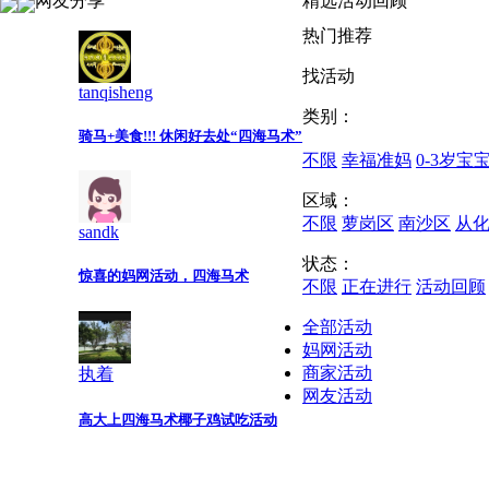
网友分享
精选活动回顾
热门推荐
找活动
tanqisheng
类别：
骑马+美食!!! 休闲好去处“四海马术”
不限
幸福准妈
0-3岁宝
区域：
不限
萝岗区
南沙区
从
sandk
状态：
惊喜的妈网活动，四海马术
不限
正在进行
活动回顾
全部活动
妈网活动
商家活动
执着
网友活动
高大上四海马术椰子鸡试吃活动