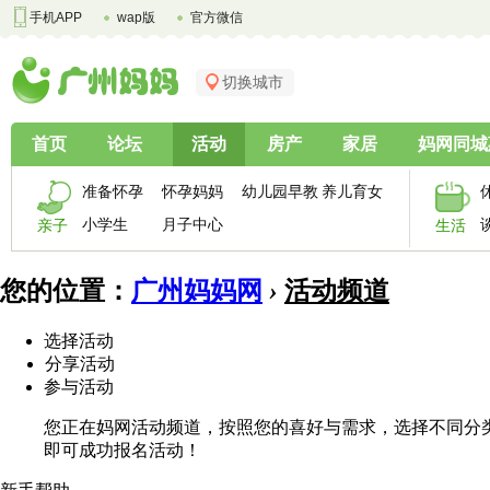
手机APP
wap版
官方微信
切换城市
首页
论坛
活动
房产
家居
妈网同城
准备怀孕
怀孕妈妈
幼儿园早教
养儿育女
小学生
月子中心
亲子
生活
您的位置：
广州妈妈网
›
活动频道
选择活动
分享活动
参与活动
您正在妈网活动频道，按照您的喜好与需求，选择不同分
即可成功报名活动！