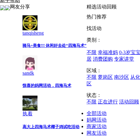
新手帮助
网友分享
精选活动回顾
热门推荐
找活动
tanqisheng
类别：
骑马+美食!!! 休闲好去处“四海马术”
不限
幸福准妈
0-3岁宝
居
消费团购
专家讲堂
区域：
sandk
不限
萝岗区
南沙区
从
区
惊喜的妈网活动，四海马术
状态：
不限
正在进行
活动回顾
全部活动
执着
妈网活动
商家活动
高大上四海马术椰子鸡试吃活动
网友活动