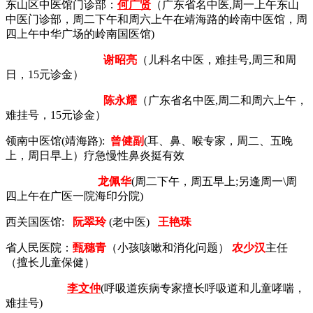
东山区中医馆门诊部：
何广贤
（广东省名中医,周一上午东山
中医门诊部，周二下午和周六上午在靖海路的岭南中医馆，周
四上午中华广场的岭南国医馆
)
谢昭亮
（儿科名中医，难挂号,周三和周
日，15元诊金）
陈永耀
（广东省名中医,周二和周六上午，
难挂号，15元诊金）
领南中医馆(靖海路):
曾健副
(耳、鼻、喉专家，周二、五晚
上，周日早上）疗急慢性鼻炎挺有效
龙佩华
(周二下午，周五早上;另逢周一\周
四上午在广医一院海印分院)
西关国医馆:
阮翠玲
(老中医)
王艳珠
省人民医院：
甄穗青
（小孩咳嗽和消化问题）
农少汉
主任
（擅长儿童保健）
李文仲
(呼吸道疾病专家擅长
呼吸道和儿童哮喘，
难挂号)