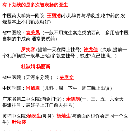
有下划线的是多次被表扬的医生
中医药大学第一附院:
王丽清
(
小儿脾胃与呼吸道,吃中药的,发
烧基本上不用输液就好)
省中医院：
袁美凤
（一般不用抗生素之类的西药，多用省中医
自制的中成药,通常要试药）
罗笑容
(
提前一天在网上挂号)
许尤佳
（久咳,
提前一
个礼拜预或一般早上6点多就去挂号，超过7点已挂满。）
杜淑娟
杨丽新
省中医院（天河东分院 ）：
林季文
中医学院：
肖旭腾
（儿科，周一下午、周三晚上出诊）
广东省第二中医院(淘金门诊)：
余德钊
(一、三、五、六全天，
很难挂号，最好早上开门前去挂号）
黄埔中医院:
杨炎生
(鼻炎）
杨灿生
(与前面的也许会是同一个医
生)
叶秋婷