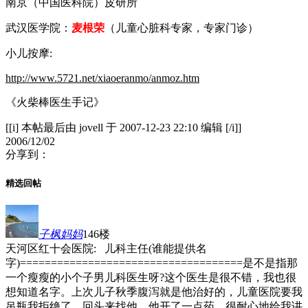
南京（中国医科院）皮研所
武汉医学院：
麦根荣
（儿童心脏科专家，专家门诊）
小儿按摩:
http://www.5721.net/xiaoeranmo/anmoz.htm
《火柴棒医生手记》
[[i] 本帖最后由 jovell 于 2007-12-23 22:10 编辑 [/i]]
2006/12/02
分享到：
精选回帖
子枫妈妈
146楼
天河区红十会医院: 儿科主任(谁能提供名
字)====================================是不是指那
一个瘦瘦的小个子男儿科医生呀?这个医生是很不错，我也很
想知道名字。上次儿子秋季腹泻就是他治好的，儿童医院要我
吊瓶我拒绝了，回头来找他，他开了一点药，很耐心地给我讲