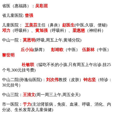
省医（惠福路）：
吴彩屈
省儿童医院:
曾强
儿童医院：
王美芬
主任（鼻炎）
赵医生
(中医,久咳、便秘)
邓力
（呼吸科）、
黄旭强
（呼吸科）、
梁惠慈
（神经科）
中山一院：
莫恩明
(呼吸,周五上午,黄埔分院)
丘小汕
(肠胃）
彭靖欧
（中医）
伍新林
（中医）
黎世明
杜敏联
（
猛吃不长的小孩.只有周五上午出诊.挂25
个号,300元挂号费)
中山二院(孙逸仙医院)：
刘次伟
教授（皮肤）
钟志坚
（特诊：
30元挂号）
中山三院：
王清文
(
周一周三上午,周五全天)
市一医院：
于力
(主治肾脏病，免疫、血液、呼吸、消化、内
分泌、生长发育及儿童保健)