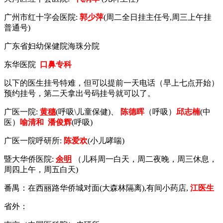
广州市红十字会医院:
郭少萍
(周二全日挂主任号,周三上午挂
普通号)
广东省妇幼保健院海珠分院
东华医院
口鼻专科
以下的医生挂号特难，但可以提前一天电话（早上七点开始）
预约挂号，第二天拿出号码挂号就可以了。
广医一院:
黄穗
(呼吸\儿童保健)、
陈德晖
（呼吸）
邱志楠
(中
医）
喻清和
潘俊辉
(呼吸)
广医一院呼研所:
陈爱欢
(小儿哮喘)
暨大华侨医院:
余明
（儿科周一白天，周二夜晚，周三休息，
周四上午，周五白天)
番禺：在西丽路华侨城对面(大森林隔离),有间小药店,
江医生
省外：