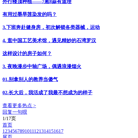
外行楼顶种植——7葱8蒜有道理
有用过墨旱莲染发的吗？
3.下班奔赴健身房，初次解锁各类器械，运动
4. 逛中国工艺美术馆，遇见精妙的石湾罗汉
这样设计的房子如何？
3. 夜晚漫步中轴广场，偶遇浪漫烟火
01.别拿别人的教养当傻气
02.长大后，我活成了我最不想成为的样子
查看更多热点 >
回复一句呗
1/17页
首页
1
2
3
4
5
6
7
8
9
10
11
12
13
14
15
16
17
尾页