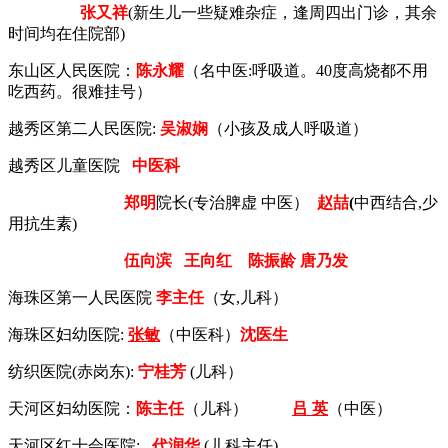
张又祥
(新生儿一些疑难杂症，逢周四出门诊，其余
时间均在住院部)
东山区人民医院：
陈永耀
（名中医:呼吸道。40度高烧都不用
吃西药。很难挂号）
越秀区第二人民医院:
吴淑娴
（小孩及成人
呼吸道）
越秀区儿童医院
中医科
郑明
院长
(
专治脾虚 中医）
赵喆
(
中西结合,少
用抗生素)
伍向滨
王向红
陈振龄
唐乃发
海珠区第一人民医院
李主任
（女,儿科）
海珠区妇幼医院:
张敏
（
中医科）
沈医生
纺织医院(赤岗东):
宁桂芳
(儿科）
天河区妇幼医院：
陈主任
（儿科）
吕 英
（中医）
天河区红十会医院:
代润华
(
儿科主任)