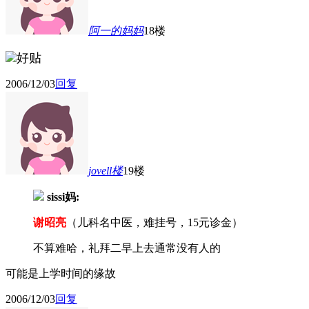
阿一的妈妈
18楼
好贴
2006/12/03
回复
jovell
楼
19楼
sissi妈:
谢昭亮
（儿科名中医，难挂号，15元诊金）
不算难哈，礼拜二早上去通常没有人的
可能是上学时间的缘故
2006/12/03
回复