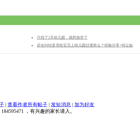
只找了2天幼儿园，就想放弃了
还在纠结是否给宝贝上幼儿园过渡班么？经验分享+转让贴
子
|
查看作者所有帖子
|
发短消息
|
加为好友
4595471 ，有兴趣的家长请入。