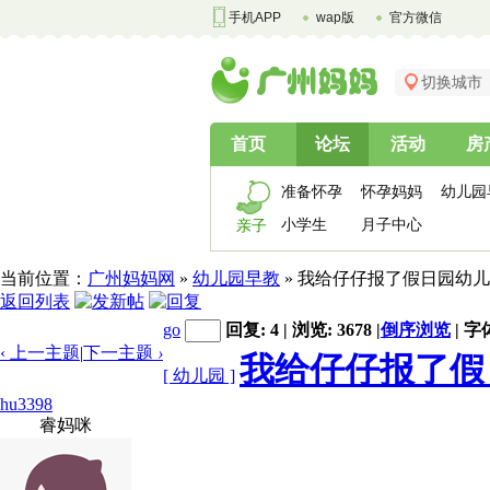
手机APP
wap版
官方微信
切换城市
首页
论坛
活动
房
准备怀孕
怀孕妈妈
幼儿园
小学生
月子中心
亲子
当前位置：
广州妈妈网
»
幼儿园早教
» 我给仔仔报了假日园幼
返回列表
go
回复: 4 | 浏览: 3678
|
倒序浏览
|
字
‹ 上一主题
|
下一主题
›
我给仔仔报了假
[ 幼儿园 ]
hu3398
睿妈咪