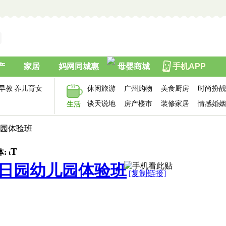
产
家居
妈网同城惠
母婴商城
手机APP
早教
养儿育女
休闲旅游
广州购物
美食厨房
时尚扮靓
谈天说地
房产楼市
装修家居
情感婚姻
生活
儿园体验班
T
体:
t
日园幼儿园体验班
[复制链接]