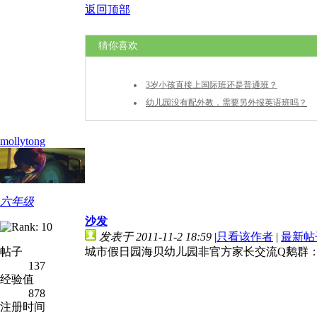
返回顶部
猜你喜欢
3岁小孩直接上国际班还是普通班？
幼儿园没有配外教，需要另外报英语班吗？
mollytong
六年级
沙发
发表于 2011-11-2 18:59
|
只看该作者
|
最新帖
帖子
城市假日园海贝幼儿园非官方家长交流Q鹅群：18
137
经验值
878
注册时间