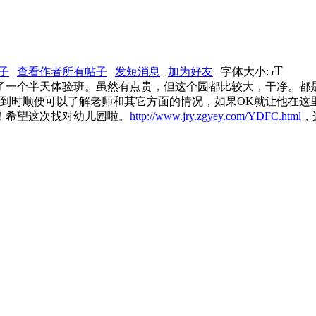
T
子
|
查看作者所有帖子
|
发短消息
|
加为好友
|
字体大小:
t
了一个半天体验班。虽然有点贵，但这个园都比较大，干净。都
，到时顺便可以了解老师和其它方面的情况，如果OK就让他在这
！希望这次找对幼儿园啦。
http://www.jry.zgyey.com/YDFC.html
，