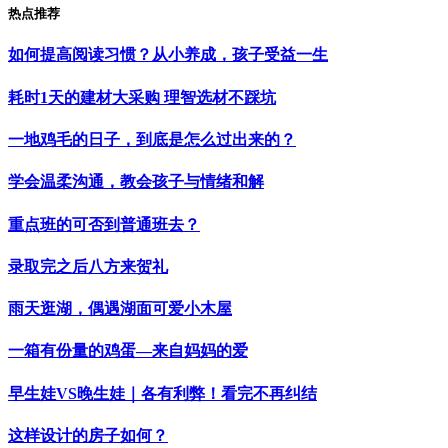
热点推荐
如何提高阅读习惯？从小养成，孩子受益一生
耗时1天的建材大采购 理智选材不踩坑
一地鸡毛的日子，到底是怎么过出来的？
学会温柔沟通，教会孩子与情绪和解
重点班的可否到普通班去？
录取完之后八方来贺礼
雨天逛湖，偶遇湖面可爱小木屋
一箱有份量的鸡蛋—来自妈妈的爱
早生娃VS晚生娃｜各有利弊！看完不再纠结
这样设计的房子如何？