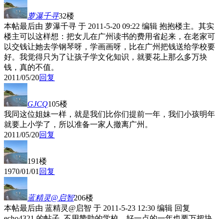
萝瀑千寻
32楼
本帖最后由 萝瀑千寻 于 2011-5-20 09:22 编辑 抱抱楼主。其实
楼主可以这样想：把女儿在广州读书的费用省起来，在老家可
以交钱让她去学钢琴呀，学画画呀，比在广州把钱送给学校要
好。我觉得只为了让孩子学文化知识，就要花上那么多万块
钱，真的不值。
2011/05/20
回复
GJCQ
105楼
我同这位姐妹一样，就是我们比你们提前一年，我们小孩明年
就要上小学了，所以准备一家人撤离广州。
2011/05/20
回复
191楼
1970/01/01
回复
蓝精灵@启智
206楼
本帖最后由 蓝精灵@启智 于 2011-5-23 12:30 编辑 回复
echo4321 的帖子 不用赞助的学校，好一点的一年也要万把块