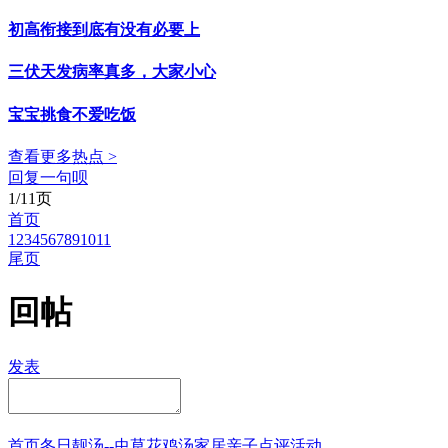
初高衔接到底有没有必要上
三伏天发病率真多，大家小心
宝宝挑食不爱吃饭
查看更多热点 >
回复一句呗
1/11页
首页
1
2
3
4
5
6
7
8
9
10
11
尾页
回帖
发表
首页
冬日靓汤--虫草花鸡汤
家居
亲子点评
活动