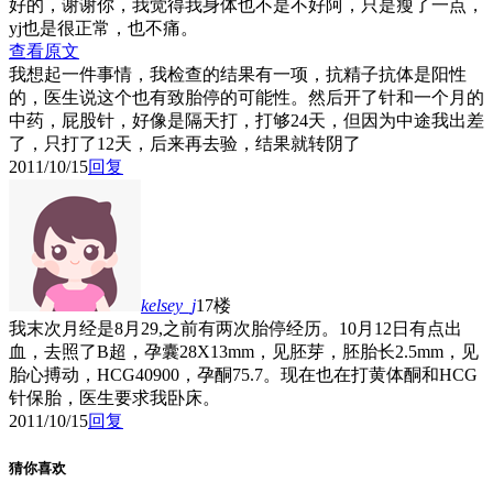
好的，谢谢你，我觉得我身体也不是不好阿，只是瘦了一点，
yj也是很正常，也不痛。
查看原文
我想起一件事情，我检查的结果有一项，抗精子抗体是阳性
的，医生说这个也有致胎停的可能性。然后开了针和一个月的
中药，屁股针，好像是隔天打，打够24天，但因为中途我出差
了，只打了12天，后来再去验，结果就转阴了
2011/10/15
回复
kelsey_j
17楼
我末次月经是8月29,之前有两次胎停经历。10月12日有点出
血，去照了B超，孕囊28X13mm，见胚芽，胚胎长2.5mm，见
胎心搏动，HCG40900，孕酮75.7。现在也在打黄体酮和HCG
针保胎，医生要求我卧床。
2011/10/15
回复
猜你喜欢