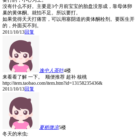
没有什么不好。主要是3个月前宝宝的胎盘没形成，靠母体卵
巢的黄体酮。就怕不足。所以要打。
如果觉得天天打痛苦，可以用塞阴道的黄体酮栓剂。要医生开
的，外面买不到。
2011/10/13
回复
逸中人茶叶
4楼
来看看了解 一下。
顺便推荐 超补 核桃
http://item.taobao.com/item.htm?id=13158235436&
2011/10/13
回复
夏栀微凉
5楼
冬天的米虫: