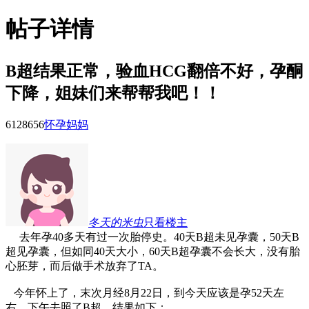
帖子详情
B超结果正常，验血HCG翻倍不好，孕酮
下降，姐妹们来帮帮我吧！！
61286
56
怀孕妈妈
冬天的米虫
只看楼主
去年孕40多天有过一次胎停史。40天B超未见孕囊，50天B
超见孕囊，但如同40天大小，60天B超孕囊不会长大，没有胎
心胚芽，而后做手术放弃了TA。
今年怀上了，末次月经8月22日，到今天应该是孕52天左
右，下午去照了B超，结果如下：