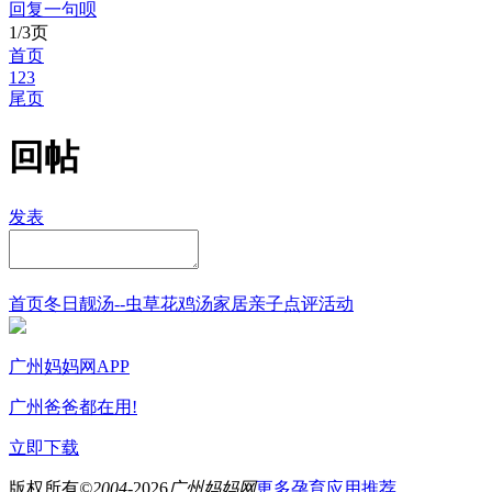
回复一句呗
1/3页
首页
1
2
3
尾页
回帖
发表
首页
冬日靓汤--虫草花鸡汤
家居
亲子点评
活动
广州妈妈网APP
广州爸爸都在用!
立即下载
版权所有
©2004-
2026
广州妈妈网
更多孕育应用推荐