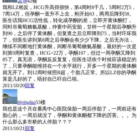
言寺
42楼
我和LZ相反，HCG升高得很快，第4周时8千几，5周时2万5，
7周14万，但孕酮一直升不上去，刚开始63，两周后降到58。
医生话我HCG活性低，转化成孕酮的差，立即开黄体酮打，
同时吊葡萄糖氨基酸，仲要中药安胎，甘样一个星期后孕酮升
到90，之后停了黄体酮，但复查之后立即降到75，当时吓坏我
了，但医生讲到第8周之后孕酮会有少少下降。之后无办法，
继续不间断地打黄体酮，间断吊葡萄糖氨基酸，最好的一次是
到第9周时复查，HCG>22万，孕酮107，但过一周孕酮又降到
85了。真无语，孕酮反反复复，但医生话依个时候应该稳定的
了，只要孕酮能维持在一个水平就行，开多一个星期的黄体酮
就无开了。到12周时候照B超，个胎几正常。所以LZ你的孕酮
算是几好的了，唔好自己吓自己啦。
2011/10/20
回复
biyingluo
53楼
我也是这个月在番禺中心医院保胎一周后停胎了，一周前还有
胎心的，一周后就没了，孕酮和黄体酮都下降的厉害。。。为
什么那么多市桥的人停胎？？？
2011/10/21
回复