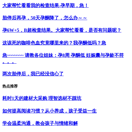
大家帮忙看看我的检查结果-孕早期，急！
胎停后再孕，50天孕酮降了，怎么办～～
孕6W+5，B超检查结果。大家帮忙看看，是否有问题呢？
这该死的咖啡色血究竟哪里来的？我孕酮低吗？急
急~~~~~~~ 请教各位姐妹：孕8周 孕酮低 妊娠囊与孕龄不符
。。。
两次胎停后，我已经没信心了
热点推荐
耗时1天的建材大采购 理智选材不踩坑
如何提高阅读习惯？从小养成，孩子受益一生
学会温柔沟通，教会孩子与情绪和解