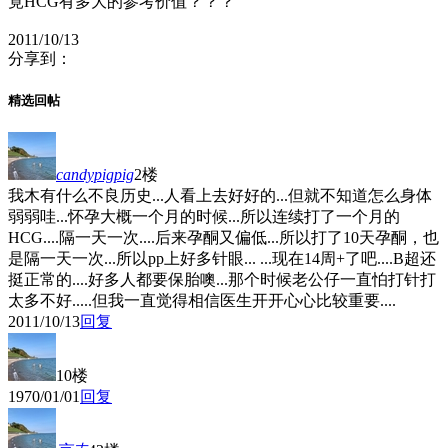
竟HCG有多大的参考价值？？？
2011/10/13
分享到：
精选回帖
candypigpig
2楼
我木有什么不良历史...人看上去好好的...但就不知道怎么身体
弱弱哇...怀孕大概一个月的时候...所以连续打了一个月的
HCG....隔一天一次....后来孕酮又偏低...所以打了10天孕酮，也
是隔一天一次...所以pp上好多针眼... ...现在14周+了吧....B超还
挺正常的....好多人都要保胎噢...那个时候老公仔一直怕打针打
太多不好.....但我一直觉得相信医生开开心心比较重要....
2011/10/13
回复
10楼
1970/01/01
回复