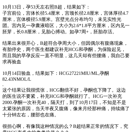
10月13日，孕53天左右照B超，结果如下：
子宫前位，宫体长径5.4厘米，宫颈长径2.8厘米，宫体厚径4.7
厘米，宫体横径5.9厘米。宫壁光点分布均匀，未见实性光
团。宫内见一孕囊液暗区，大小为2.6*1.8平方厘米，区内见一
胚芽，长0.8厘米，见胎心搏动。如孕7周+，胚胎存活。
结果出来很开心，B超符合孕周大小，但因偶尔有腹痛现象，
有胎停史，两个医生都建议补充HCG和孕酮，为保险起见，
而且我的早孕反应一直不明显，这几天却有些腰痛，我自己要
求再验血
10月14日验血，结果如下：HCG27221MIU/ML,孕酮
82.43NMOL/L
.
这个结果让我很慌张，HCG翻倍不好，孕酮也下降了。这边
的医生说不要紧，补充HCG和孕酮就行了。HCG一次补充
2000.孕酮一次补充40，隔天打，到了10月17日，不知是不是
太紧张的原因，当天半夜又腹痛，像来月经那种痛，持续痛了
十分钟左右，腰部也在痛。
很担心啊，有像我这种情况的么？B超结果正常的情况下，究