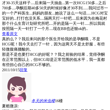
才30-35天这样子....后来隔一天抽血...第一次HCG150多...之后
700多....孕酮后期40多50天的时候好像才30不到......我问过市一
的一个产科医生...妈妈的朋友...她说了这么一句话.....HCG对宝
宝好的...打打也没关系....隔两天打一针吧....后来因为在梅花村
那个什么生育计划研究所吧....开的是隔一天一针.....所以我就
按照隔一天一针打了一个月....现在BB也还狠ok的..
查看原文
真的么？？我后来问的那个医生开给我的是孕酮哦，不是
HCG呢！我今天去打了一针，因为这两天不是太舒服，有些
轻微腹痛腰酸的。
那是不是也要打HCG的好呢？？我之前验的结果，觉得孕酮
在正常范围以上，但HCG却是正常范围的低水平，我一直都
有些担心自己的HCG不够的。
2011/10/15
回复
冬天的米虫
楼
16楼
夏栀微凉: