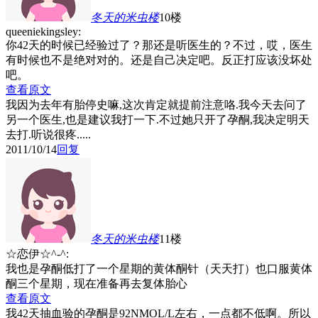
冬天的米虫
楼
10楼
queeniekingsley:
你42天的时候已经验过了？那还是听医生的？不过，哎，医生
有时候也不是绝对对的。还是自己决定吧。反正打应该没坏处
吧。
查看原文
我因为去年有胎停史嘛,这次肯定就提前注意咯.我今天去问了
另一个医生,也是建议我打一下.不过她只开了孕酮,我决定明天
去打.听说很疼.....
2011/10/14
回复
冬天的米虫
楼
11楼
☆恋伊☆^-^:
我也是孕酮低打了一个星期的黄体酮针（天天打）也口服黄体
酮三个星期，现在准备再去复体胎心
查看原文
我42天抽血验的孕酮是92NMOL/L左右，一点都不低啊。所以