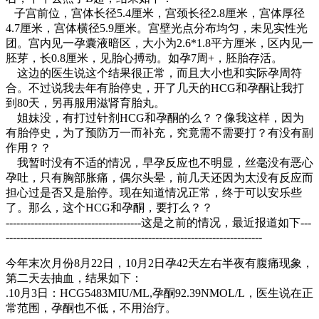
子宫前位，宫体长径5.4厘米，宫颈长径2.8厘米，宫体厚径
4.7厘米，宫体横径5.9厘米。宫壁光点分布均匀，未见实性光
团。宫内见一孕囊液暗区，大小为2.6*1.8平方厘米，区内见一
胚芽，长0.8厘米，见胎心搏动。如孕7周+，胚胎存活。
这边的医生说这个结果很正常，而且大小也和实际孕周符
合。不过说我去年有胎停史，开了几天的HCG和孕酮让我打
到80天，另再服用滋肾育胎丸。
姐妹没，有打过针剂HCG和孕酮的么？？像我这样，因为
有胎停史，为了预防万一而补充，究竟需不需要打？有没有副
作用？？
我暂时没有不适的情况，早孕反应也不明显，丝毫没有恶心
孕吐，只有胸部胀痛，偶尔头晕，前几天还因为太没有反应而
担心过是否又是胎停。现在知道情况正常，终于可以安乐些
了。那么，这个HCG和孕酮，要打么？？
--------------------------------------这是之前的情况，最近报道如下---
------------------------------------------------------------------------
今年末次月份8月22日，10月2日孕42天左右半夜有腹痛现象，
第二天去抽血，结果如下：
.10月3日：HCG5483MIU/ML,孕酮92.39NMOL/L，医生说在正
常范围，孕酮也不低，不用治疗。