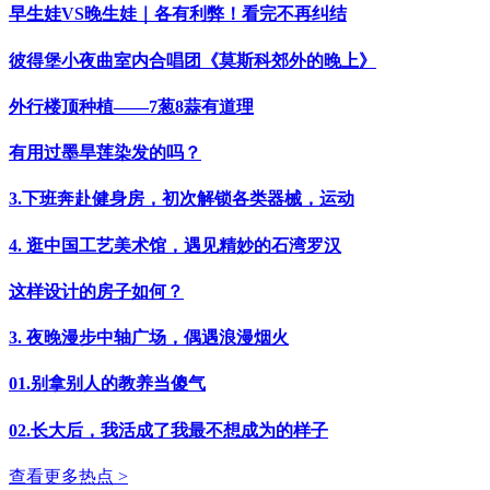
早生娃VS晚生娃｜各有利弊！看完不再纠结
彼得堡小夜曲室内合唱团《莫斯科郊外的晚上》
外行楼顶种植——7葱8蒜有道理
有用过墨旱莲染发的吗？
3.下班奔赴健身房，初次解锁各类器械，运动
4. 逛中国工艺美术馆，遇见精妙的石湾罗汉
这样设计的房子如何？
3. 夜晚漫步中轴广场，偶遇浪漫烟火
01.别拿别人的教养当傻气
02.长大后，我活成了我最不想成为的样子
查看更多热点 >