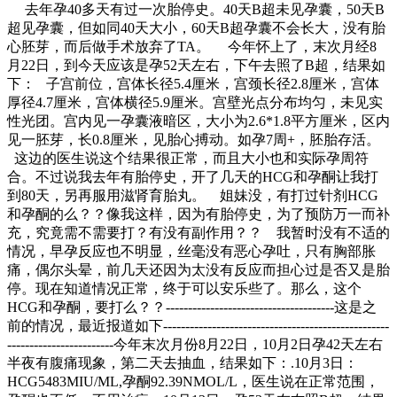
去年孕40多天有过一次胎停史。40天B超未见孕囊，50天B
超见孕囊，但如同40天大小，60天B超孕囊不会长大，没有胎
心胚芽，而后做手术放弃了TA。 今年怀上了，末次月经8
月22日，到今天应该是孕52天左右，下午去照了B超，结果如
下： 子宫前位，宫体长径5.4厘米，宫颈长径2.8厘米，宫体
厚径4.7厘米，宫体横径5.9厘米。宫壁光点分布均匀，未见实
性光团。宫内见一孕囊液暗区，大小为2.6*1.8平方厘米，区内
见一胚芽，长0.8厘米，见胎心搏动。如孕7周+，胚胎存活。
这边的医生说这个结果很正常，而且大小也和实际孕周符
合。不过说我去年有胎停史，开了几天的HCG和孕酮让我打
到80天，另再服用滋肾育胎丸。 姐妹没，有打过针剂HCG
和孕酮的么？？像我这样，因为有胎停史，为了预防万一而补
充，究竟需不需要打？有没有副作用？？ 我暂时没有不适的
情况，早孕反应也不明显，丝毫没有恶心孕吐，只有胸部胀
痛，偶尔头晕，前几天还因为太没有反应而担心过是否又是胎
停。现在知道情况正常，终于可以安乐些了。那么，这个
HCG和孕酮，要打么？？--------------------------------------这是之
前的情况，最近报道如下---------------------------------------------------
------------------------今年末次月份8月22日，10月2日孕42天左右
半夜有腹痛现象，第二天去抽血，结果如下：.10月3日：
HCG5483MIU/ML,孕酮92.39NMOL/L，医生说在正常范围，