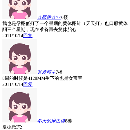
☆恋伊☆^-^
6楼
我也是孕酮低打了一个星期的黄体酮针（天天打）也口服黄体
酮三个星期，现在准备再去复体胎心
2011/10/14
回复
智趣顽主
7楼
8周的时候是4128MM生下的也是女宝宝
2011/10/14
回复
冬天的米虫
楼
8楼
夏栀微凉: