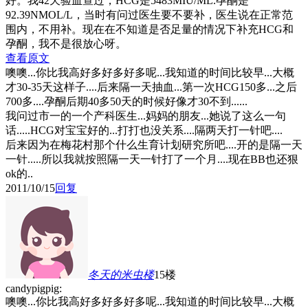
好。我42天验血查过，HCG是5483MIU/ML.孕酮是
92.39NMOL/L，当时有问过医生要不要补，医生说在正常范
围内，不用补。现在在不知道是否足量的情况下补充HCG和
孕酮，我不是很放心呀。
查看原文
噢噢...你比我高好多好多好多呢...我知道的时间比较早...大概
才30-35天这样子....后来隔一天抽血...第一次HCG150多...之后
700多....孕酮后期40多50天的时候好像才30不到......
我问过市一的一个产科医生...妈妈的朋友...她说了这么一句
话.....HCG对宝宝好的...打打也没关系....隔两天打一针吧....
后来因为在梅花村那个什么生育计划研究所吧....开的是隔一天
一针.....所以我就按照隔一天一针打了一个月....现在BB也还狠
ok的..
2011/10/15
回复
冬天的米虫
楼
15楼
candypigpig:
噢噢...你比我高好多好多好多呢...我知道的时间比较早...大概