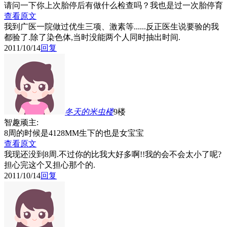
请问一下你上次胎停后有做什么检查吗？我也是过一次胎停育
查看原文
我到广医一院做过优生三项、激素等......反正医生说要验的我
都验了.除了染色体,当时没能两个人同时抽出时间.
2011/10/14
回复
冬天的米虫
楼
9楼
智趣顽主:
8周的时候是4128MM生下的也是女宝宝
查看原文
我现还没到8周.不过你的比我大好多啊!!我的会不会太小了呢?
担心完这个又担心那个的.
2011/10/14
回复