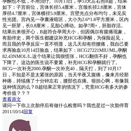
孕酮也不低，不用治疗。10月13日，孕53天左右照B超，结果
如下：子宫前位，宫体长径5.4厘米，宫颈长径2.8厘米，宫体
厚径4.7厘米，宫体横径5.9厘米。宫壁光点分布均匀，未见实
性光团。宫内见一孕囊液暗区，大小为2.6*1.8平方厘米，区内
见一胚芽，长0.8厘米，见胎心搏动。如孕7周+，胚胎存活。
结果出来很开心，B超符合孕周大小，但因偶尔有腹痛现象，
有胎停史，两个医生都建议补充HCG和孕酮，为保险起见，
而且我的早孕反应一直不明显，这几天却有些腰痛，我自己要
求再验血10月14日验血，结果如下：HCG27221MIU/ML,孕酮
82.43NMOL/L.这个结果让我很慌张，HCG翻倍不好，孕酮也
下降了。这边的医生说不要紧，补充HCG和孕酮就行了。
HCG一次补充2000.孕酮一次补充40，隔天打，到了10月17
日，不知是不是太紧张的原因，当天半夜又腹痛，像来月经那
种痛，持续痛了十分钟左右，腰部也在痛。很担心啊，有像我
这种情况的么？B超结果正常的情况下，究竟HCG有多大的参
考价值？？？
查看原文
请问一下你上次胎停后有做什么检查吗？我也是过一次胎停育
2011/10/14
回复