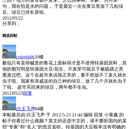
三四个地方的黄豆都不发芽。怎么回事啊。求解。另外加一
句，我在怕是水的问题， 于是最近一次在黄豆里放了几粒绿
豆。绿豆已经长芽啦。
2012/05/22
分享到：
精选回帖
colorfulife
20楼
貌似只有卖得贼贵的鲁花上面标得才是不使用转基因原料，其
他的都写明是转基因大豆/花生。不发芽可能豆子被硫磺之类
熏蒸过吧。这个在超市来说很正常的，要不然放不了多久就长
虫子啦。我家有亲戚送的自己种的绿豆，放了几个月就长虫子
了啦。 超市买回来的绿豆，两年都不生虫。
2012/05/23
回复
白玉飞声
84楼
本帖最后由 白玉飞声 于 2012-5-23 21:44 编辑 回复 小黄鑫 的
帖子你看过什么视频？英文的还是中文的，请不要听国内的某
些“专家”和“名人”的危言耸听。转基因的大豆根本没有明确的