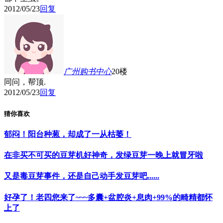
2012/05/23
回复
广州购书中心
20楼
同问，帮顶.
2012/05/23
回复
猜你喜欢
郁闷！阳台种葱，却成了一从枯萎！
在非买不可买的豆芽机好神奇，发绿豆芽一晚上就冒牙啦
又是毒豆芽事件，还是自己动手发豆芽吧......
好孕了！老四您来了~~~多囊+盆腔炎+息肉+99%的畸精都怀
上了