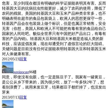
危害，至少到现在都没有明确的科学证据能表明其有害。反而
转基因大豆的抗病抗虫性能更好，减少了农药的使用，降低了
农药的残留。美国的转基因大豆和玉米产品种类非常多，也不
明确表明在超市的食品包装袋上，欧洲人的思想更保守一些，
转基因产品会在包装袋上做个标识，但是也属正常销售，安全
无害（你想，美国人和欧洲人不可能把有毒有害的食品给自己
国家的人民吃吧。貌似全世界只有中国把好产品出口，有毒有
害的产品内销)。转基因大豆和转基因大米都是造福人类的新
科技，应该提倡发展，现在却遭受到了虚假言论的巨大阻碍。
关键问题是目前没有任何证据能表明转基因大豆和转基因玉米
对人体健康有害。
2012/05/23
回复
sgxiaocao
96楼
同意，即使没有虫眼，也一定是陈豆子了。我家有一罐黄豆，
是公公从乡下带来的，因为很少吃，放了一年多快2年了，想
着别浪费了，就用来发豆牙，结果都豆子都烂掉了，也没发出
芽来
2013/07/13
回复