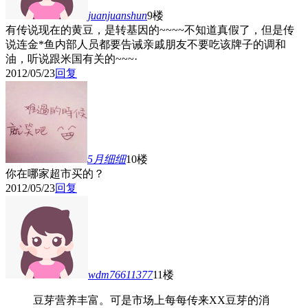
juanjuanshun
9楼
有传说现在的黄豆，是转基因的~~~~不知道真假了，但是传
说连金*鱼内部人员都要告诫亲戚朋友不要吃该牌子的调和
油，听说跟米国有关的~~~·
2012/05/23
回复
5月细细
10楼
你在哪家超市买的？
2012/05/23
回复
wdm76611377
11楼
豆芽营养丰富。可是市场上每每传来XX豆芽的消