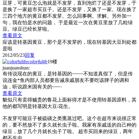
豆芽，可黄豆怎么泡就是不发芽，直到泡烂了还是不发芽，于
是换了一家超市买豆子。还是不发芽，又换了一家。现在换了
三四个地方的黄豆都不发芽。怎么回事啊。求解。另外加一
句，我在怕是水的问题， 于是最近一次在黄豆里放了几粒绿
豆。绿豆已经长芽啦。
查看原文
应该是转基因黄豆，那个是不发芽的，现在转基因大豆到处都
是啦
2012/05/23
回复
colorfulife
19楼
juanjuanshun:
有传说现在的黄豆，是转基因的~~~~不知道真假了，但是传
说连金*鱼内部人员都要告诫亲戚朋友不要吃该牌子的调和
油，听说跟米国有关的~~~·
查看原文
貌似只有卖得贼贵的鲁花上面标得才是不使用转基因原料，其
他的都写明是转基因大豆/花生。
不发芽可能豆子被硫磺之类熏蒸过吧。这个在超市来说很正常
的，要不然放不了多久就长虫子啦。我家有亲戚送的自己种的
绿豆，放了几个月就长虫子了啦。 超市买回来的绿豆，两年
都不生虫。