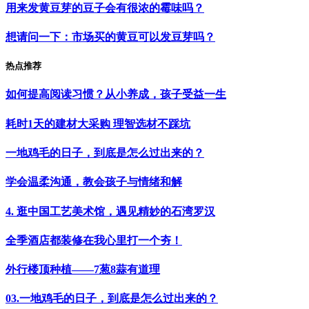
用来发黄豆芽的豆子会有很浓的霉味吗？
想请问一下：市场买的黄豆可以发豆芽吗？
热点推荐
如何提高阅读习惯？从小养成，孩子受益一生
耗时1天的建材大采购 理智选材不踩坑
一地鸡毛的日子，到底是怎么过出来的？
学会温柔沟通，教会孩子与情绪和解
4. 逛中国工艺美术馆，遇见精妙的石湾罗汉
全季酒店都装修在我心里打一个夯！
外行楼顶种植——7葱8蒜有道理
03.一地鸡毛的日子，到底是怎么过出来的？