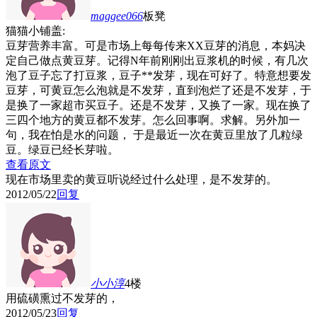
maggee066
板凳
猫猫小铺盖:
豆芽营养丰富。可是市场上每每传来XX豆芽的消息，本妈决
定自己做点黄豆芽。记得N年前刚刚出豆浆机的时候，有几次
泡了豆子忘了打豆浆，豆子**发芽，现在可好了。特意想要发
豆芽，可黄豆怎么泡就是不发芽，直到泡烂了还是不发芽，于
是换了一家超市买豆子。还是不发芽，又换了一家。现在换了
三四个地方的黄豆都不发芽。怎么回事啊。求解。另外加一
句，我在怕是水的问题， 于是最近一次在黄豆里放了几粒绿
豆。绿豆已经长芽啦。
查看原文
现在市场里卖的黄豆听说经过什么处理，是不发芽的。
2012/05/22
回复
小小淳
4楼
用硫磺熏过不发芽的，
2012/05/23
回复