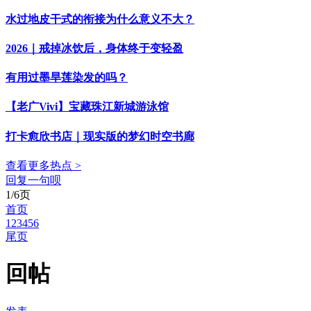
水过地皮干式的衔接为什么意义不大？
2026｜戒掉冰饮后，身体终于变轻盈
有用过墨旱莲染发的吗？
【老广Vivi】宝藏珠江新城游泳馆
打卡愈欣书店｜现实版的梦幻时空书廊
查看更多热点 >
回复一句呗
1/6页
首页
1
2
3
4
5
6
尾页
回帖