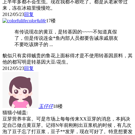
上半年多都不会生虫。现在我都不敢吃了。都是从老家带过
来，冻在冰箱里慢慢吃。
2012/05/23
回复
colorfulife
17楼
有传说现在的黄豆，是转基因的~~~~不知道真假
了，但是传说连金*鱼内部人员都要告诫亲戚朋友
不要吃该牌子的 ...
貌似只有卖得贼贵的鲁花上面标得才是不使用转基因原料，其
他的都写明是转基因大豆/花生。
2012/05/23
回复
玉仔仔
18楼
猫猫小铺盖:
豆芽营养丰富。可是市场上每每传来XX豆芽的消息，本妈决
定自己做点黄豆芽。记得N年前刚刚出豆浆机的时候，有几次
泡了豆子忘了打豆浆，豆子**发芽，现在可好了。特意想要发