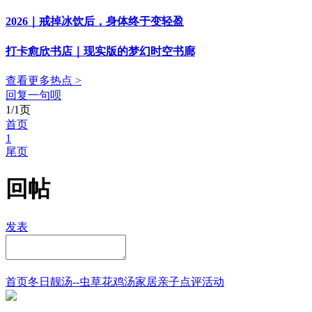
2026｜戒掉冰饮后，身体终于变轻盈
打卡愈欣书店｜现实版的梦幻时空书廊
查看更多热点 >
回复一句呗
1/1页
首页
1
尾页
回帖
发表
首页
冬日靓汤--虫草花鸡汤
家居
亲子点评
活动