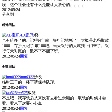
唉，这个社会还有什么是能让人放心的。。。。
2012/05/24
分享到：
精选回帖
AB宝贝
8楼
也有给多了的。记得N年前，银行记错帐了，大概是老爸取款
1000，存折只记了 取100吧。当天银行的人就找上门来了。银
行每天对账的，数不平不能下班。
2012/05/24
回复
全部回帖
lmn0322
沙发
临时工干的，楼下请保持队形。
2012/05/24
回复
tao525
板凳
不是吧，我存钱后从来没有去看过余额的，取钱的时候才会
看。看来下次要小心点
2012/05/24
回复