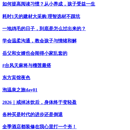
如何提高阅读习惯？从小养成，孩子受益一生
耗时1天的建材大采购 理智选材不踩坑
一地鸡毛的日子，到底是怎么过出来的？
学会温柔沟通，教会孩子与情绪和解
岳父和女婿也会闹得小家乱套的
#台风天麻将与榴莲最搭
东方宾馆夜色
泡温泉之旅day01
2026｜戒掉冰饮后，身体终于变轻盈
各种买是时代的进步还是倒退
全季酒店都装修在我心里打一个夯！