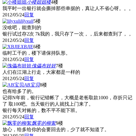
小楼姐姐
楼
4楼
我平时一出银行就会撕掉那些单据的，真让人不省心呀。。。
2012/05/24
回复
lilyxuli
5楼
没啥吧，能查到的
银行试过存2次 7k我的，我只存了一次，，后来都查到了，，
2012/05/24
回复
XBJIE
6楼
临时工干的，楼下请保持队形。
2012/05/24
回复
傀儡布娃娃
7楼
人们在江湖上行走，大家都是一样的
2012/05/24
回复
AB宝贝
8楼
也有给多了的。
记得N年前，银行记错帐了，大概是老爸取款1000，存折只记
了 取100吧。当天银行的人就找上门来了。
银行每天对账的，数不平不能下班。
2012/05/24
回复
飘零的柳絮
9楼
放心，给多给你的会要回去的，少了就不知道了。
2012/05/25
回复