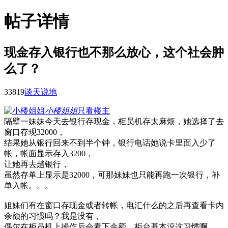
帖子详情
现金存入银行也不那么放心，这个社会肿
么了？
3381
9
谈天说地
小楼姐姐
只看楼主
隔壁一妹妹今天去银行存现金，柜员机存太麻烦，她选择了去
窗口存现32000，
结果她从银行回来不到半个钟，银行电话她说卡里面入少了
帐，帐面显示存入3200，
让她再去趟银行，
虽然存单上显示是32000，可那妹妹也只能再跑一次银行，补
单入帐。。。
姐妹们有在窗口存现金或者转帐，电汇什么的之后再查看卡内
余额的习惯吗？我是没有，
偶尔在柜员机上操作后会看下余额，柜台基本没这习惯啊，