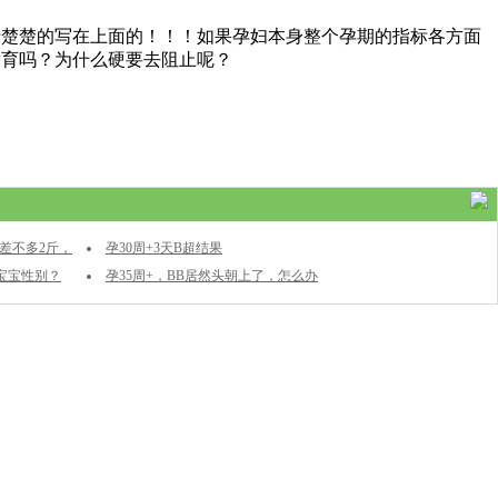
清楚楚的写在上面的！！！如果孕妇本身整个孕期的指标各方面
发育吗？为什么硬要去阻止呢？
差不多2斤，
孕30周+3天B超结果
宝宝性别？
孕35周+，BB居然头朝上了，怎么办