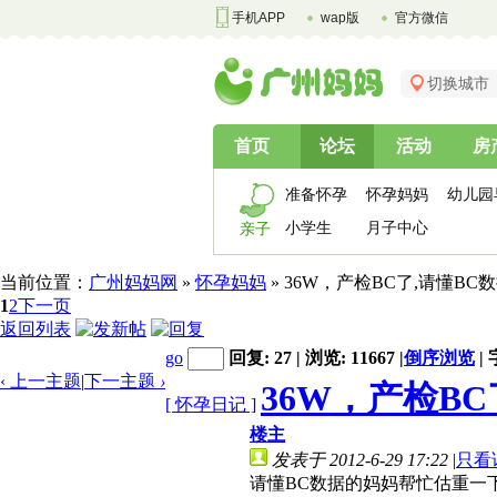
手机APP
wap版
官方微信
切换城市
首页
论坛
活动
房
准备怀孕
怀孕妈妈
幼儿园
小学生
月子中心
亲子
当前位置：
广州妈妈网
»
怀孕妈妈
» 36W，产检BC了,请懂B
1
2
下一页
返回列表
go
回复: 27 | 浏览: 11667
|
倒序浏览
|
‹ 上一主题
|
下一主题
›
36W，产检BC
[ 怀孕日记 ]
楼主
发表于 2012-6-29 17:22
|
只看
请懂BC数据的妈妈帮忙估重一