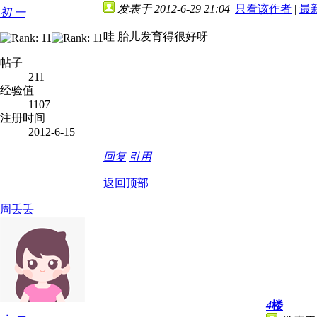
发表于 2012-6-29 21:04
|
只看该作者
|
最
初 一
哇 胎儿发育得很好呀
帖子
211
经验值
1107
注册时间
2012-6-15
回复
引用
返回顶部
周丢丢
4
楼