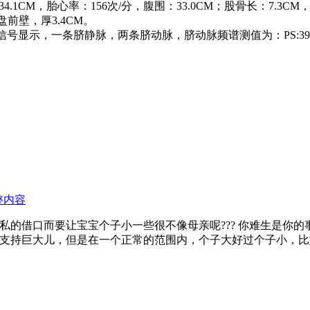
4.1CM，胎心率：156次/分，腹围：33.0CM；股骨长：7.3
盘前壁，厚3.4CM。
显示，一条脐静脉，两条脐动脉，脐动脉频谱测值为：PS:39.2CM/S E
整内容
自私的借口而要让宝宝个子小一些很不像母亲呢??? 你难生是你
支持巨大儿，但是在一个正常的范围内，个子大好过个子小，比如说