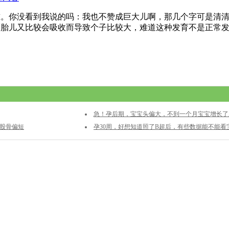
准。你没看到我说的吗：我也不赞成巨大儿啊，那几个字可是清
而胎儿又比较会吸收而导致个子比较大，难道这种发育不是正常
急！孕后期，宝宝头偏大，不到一个月宝宝增长了
儿股骨偏短
这样正常吗？
孕30周，好想知道照了B超后，有些数据能不能看