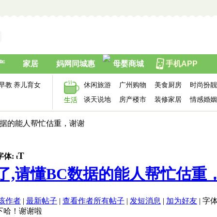
产
家居
妈网同城惠
母婴商城
手机APP
早教
养儿育女
休闲旅游
广州购物
美食厨房
时尚扮靓
谈天说地
房产楼市
装修家居
情感婚姻
生活
C数据的能人帮忙估重，谢谢
T
字体:
t
了,请懂BC数据的能人帮忙估重，谢
该作者
|
最新帖子
|
查看作者所有帖子
|
发短消息
|
加为好友
|
字体
下哈！谢谢啦