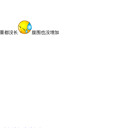
体重都没长
腹围也没增加