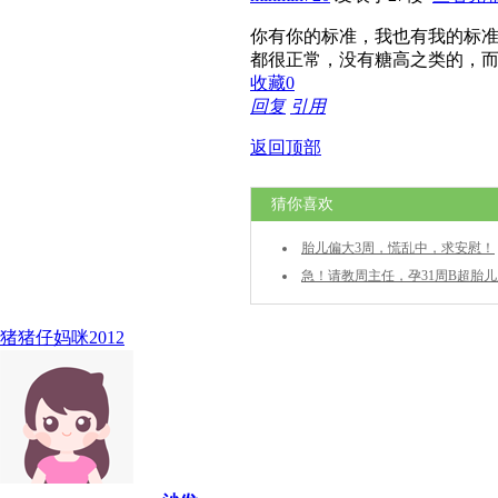
你有你的标准，我也有我的标
都很正常，没有糖高之类的，
收藏
0
回复
引用
返回顶部
猜你喜欢
胎儿偏大3周，慌乱中，求安慰！
急！请教周主任，孕31周B超胎
猪猪仔妈咪2012