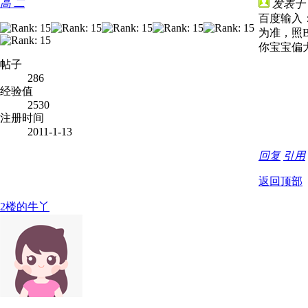
高 二
发表于 20
百度输入
为准，照
你宝宝偏
帖子
286
经验值
2530
注册时间
2011-1-13
回复
引用
返回顶部
2楼的牛丫