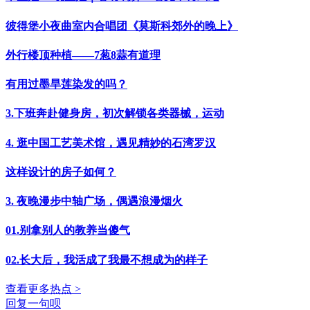
彼得堡小夜曲室内合唱团《莫斯科郊外的晚上》
外行楼顶种植——7葱8蒜有道理
有用过墨旱莲染发的吗？
3.下班奔赴健身房，初次解锁各类器械，运动
4. 逛中国工艺美术馆，遇见精妙的石湾罗汉
这样设计的房子如何？
3. 夜晚漫步中轴广场，偶遇浪漫烟火
01.别拿别人的教养当傻气
02.长大后，我活成了我最不想成为的样子
查看更多热点 >
回复一句呗