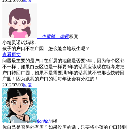
2012/07/03
回复
ゞ小蜜蜂ゞ㊣
楼
板凳
小精灵诺诺妈咪:
孩子的户口不在广园，怎么能当地段生呢？
查看原文
问题最主要的是户口在所属的地段是否要3年，因为每个区都
不一样，如果白云区也是一样要3年的话我应该现在就考虑把
户口转回广园，如果不是需要满3年的话我就不想那么快转回
广园！因为跟我的户口的话每年还会有分红的！
2012/07/03
回复
fionhhh
4楼
你自己是否另外有房？如果没房的话，只要将小孩的户口转到