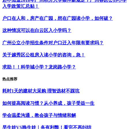
还不知道2018年广州积分入学条件新规定？广州各区公办小学
入学政策汇总贴！
户口在人和，房产在广园，想在广园读小学，如何破？
这种情况可以在白云区入小学吗？
广州公立小学招生条件对户口迁入年限有要求吗？
关于越秀区公租房入读小学的咨询，急！
求助！！科学城小学？龙岗路小学？
热点推荐
耗时1天的建材大采购 理智选材不踩坑
如何提高阅读习惯？从小养成，孩子受益一生
学会温柔沟通，教会孩子与情绪和解
早生娃VS晚生娃｜各有利弊！看完不再纠结