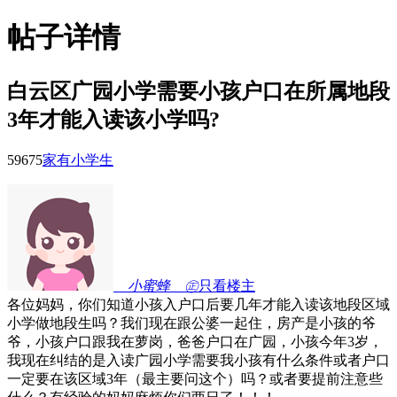
帖子详情
白云区广园小学需要小孩户口在所属地段
3年才能入读该小学吗?
5967
5
家有小学生
ゞ小蜜蜂ゞ㊣
只看楼主
各位妈妈，你们知道小孩入户口后要几年才能入读该地段区域
小学做地段生吗？我们现在跟公婆一起住，房产是小孩的爷
爷，小孩户口跟我在萝岗，爸爸户口在广园，小孩今年3岁，
我现在纠结的是入读广园小学需要我小孩有什么条件或者户口
一定要在该区域3年（最主要问这个）吗？或者要提前注意些