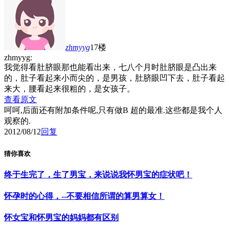
zhmyyg
17楼
zhmyyg:
我觉得看肚脐眼那也能看出来，七八个月时肚脐眼是凸出来
的，肚子看起来小而尖的，是男孩，肚脐眼凹下去，肚子看起
来大，腰看起来很粗的，是女孩子。
查看原文
呵呵,后面还有附加条件呢,只有做B 超的最准.这些都是我个人
观察的.
2012/08/12
回复
猜你喜欢
终于生完了，生了男宝，来说说我怀男宝的症状吧！
怀孕时的心得，--不要相信所谓的算男算女！
怀女宝和怀男宝的妈妈都有区别