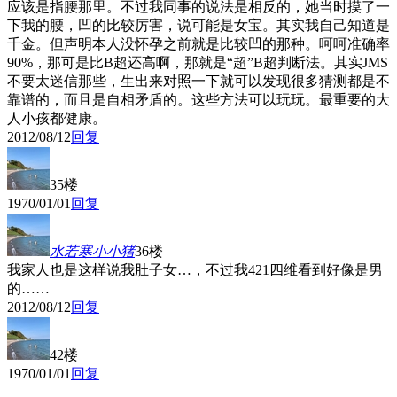
应该是指腰那里。不过我同事的说法是相反的，她当时摸了一
下我的腰，凹的比较厉害，说可能是女宝。其实我自己知道是
千金。但声明本人没怀孕之前就是比较凹的那种。呵呵准确率
90%，那可是比B超还高啊，那就是“超”B超判断法。其实JMS
不要太迷信那些，生出来对照一下就可以发现很多猜测都是不
靠谱的，而且是自相矛盾的。这些方法可以玩玩。最重要的大
人小孩都健康。
2012/08/12
回复
35楼
1970/01/01
回复
水若寒小小猪
36楼
我家人也是这样说我肚子女…，不过我421四维看到好像是男
的……
2012/08/12
回复
42楼
1970/01/01
回复