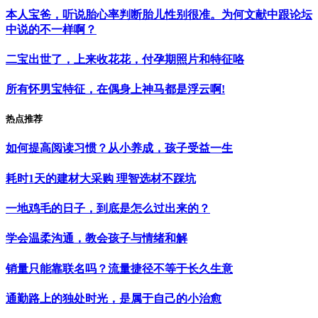
本人宝爸，听说胎心率判断胎儿性别很准。为何文献中跟论坛
中说的不一样啊？
二宝出世了，上来收花花，付孕期照片和特征咯
所有怀男宝特征，在偶身上神马都是浮云啊!
热点推荐
如何提高阅读习惯？从小养成，孩子受益一生
耗时1天的建材大采购 理智选材不踩坑
一地鸡毛的日子，到底是怎么过出来的？
学会温柔沟通，教会孩子与情绪和解
销量只能靠联名吗？流量捷径不等于长久生意
通勤路上的独处时光，是属于自己的小治愈