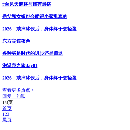
#台风天麻将与榴莲最搭
岳父和女婿也会闹得小家乱套的
2026｜戒掉冰饮后，身体终于变轻盈
东方宾馆夜色
各种买是时代的进步还是倒退
泡温泉之旅day01
2026｜戒掉冰饮后，身体终于变轻盈
查看更多热点 >
回复一句呗
1/3页
首页
1
2
3
尾页