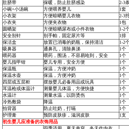
肚脐带
保暖，防止肚脐感染
2-3
小碗+小汤碗
方便喂养婴儿
1套
小衣架
方便晾晒婴儿衣物
2-3
小衣夹
方便夹衣物
1包
圆晒架
方便晾晒尿布或小件衣物
1-2
安全别针
别手帕，固定尿片等
1排
保洁盒
放置已消毒的奶瓶，保持清洁
1-2
吸鼻器
通鼻孔，清除鼻涕
1个
喂药器
喂药，围汤，不容易呛到，安全
1个
婴儿指甲钳
婴儿专用，安全方便
1个
保温瓶
保温，方便冲奶
1个
保温水壶
保温，方便冲奶
1个
四层或五层柜
摆放婴儿必备用品或玩具
1个
耳温枪或体温计
测量婴儿体温，方便快捷
1个
水温计
测量水温，以防烫伤
1个
冷热敷袋
降温
1个
拍背器
防止吐奶，打嗝
1个
护理膏
预防皮肤疹，滋润皮肤
1支
初生婴儿应准备的衣饰用品
四季适用，夏天单穿，冬天作内衣