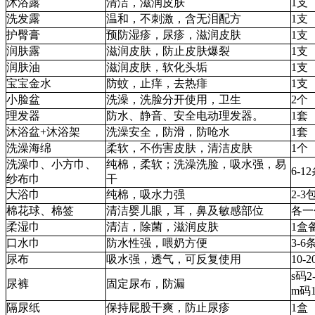
沐浴露
清洁，滋润皮肤
1支
洗发露
温和，不刺激，含无泪配方
1支
护臀膏
预防湿疹，尿疹，滋润皮肤
1支
润肤露
滋润皮肤，防止皮肤爆裂
1支
润肤油
滋润皮肤，软化头垢
1支
宝宝金水
防蚊，止痒，去热痱
1支
小脸盆
洗澡，洗脸分开使用，卫生
2个
理发器
防水、静音、安全电动理发器。
1套
沐浴盆+沐浴架
洗澡安全，防滑，防呛水
1套
洗澡海绵
柔软，不伤害皮肤，清洁皮肤
1个
洗澡巾、小方巾、
纯棉，柔软；洗澡洗脸，吸水强，易
6-1
纱布巾
干
大浴巾
纯棉，吸水力强
2-3
棉花球、棉签
清洁婴儿眼，耳，鼻及敏感部位
各一
柔湿巾
清洁，除菌，滋润皮肤
1盒
口水巾
防水性强，喂奶方便
3-6
尿布
吸水强，透气，可反复使用
10-
s码2
尿裤
固定尿布，防漏
m码
隔尿纸
保持屁股干爽，防止尿疹
1盒