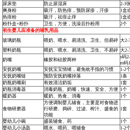
尿床垫
防止尿湿床
2-3
爽身粉
吸汗，防热痱，预防尿疹，汗疹
1盒
热痱粉
吸汗，祛痱止痒
1盒
粉扑盒+粉扑
卫生，方便，洗澡后扑粉用
2个
初生婴儿应准备的哺乳用品
玻璃奶瓶
喂奶、喂水、易清洗、卫生、但易碎
大2-
塑料奶瓶
喂奶、喂水、易清洗、卫生、不易碎
大2-
s码2
奶嘴
橡胶和硅胶两种
m码1
安抚奶嘴
安抚宝宝情绪，避免吮手指的习惯
1-2
安抚奶嘴链
预防安抚奶嘴掉落
1条
奶瓶奶嘴刷
有效清洁奶垢
1套
奶瓶消毒器
消毒奶瓶、奶嘴，快速、安全、方便
1个
暖奶器
暖奶、热食、消毒
1个
方便调制婴儿辅食，主要是对食物进
食物研磨器
行研磨、捣碎、过滤、榨汁、盛食的
1套
功能
婴幼儿小碗
盛装辅食、药
1个
婴幼儿小汤匙
喂水、喂药、喂辅食
1-2