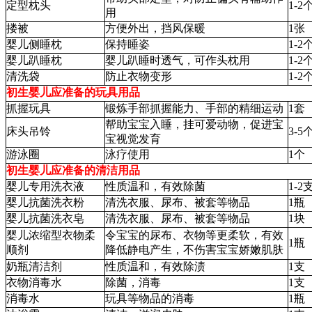
定型枕头
1-2
用
搂被
方便外出，挡风保暖
1张
婴儿侧睡枕
保持睡姿
1-2
婴儿趴睡枕
婴儿趴睡时透气，可作头枕用
1-2
清洗袋
防止衣物变形
1-2
初生婴儿应准备的玩具用品
抓握玩具
锻炼手部抓握能力、手部的精细运动
1套
帮助宝宝入睡，挂可爱动物，促进宝
床头吊铃
3-5
宝视觉发育
游泳圈
泳疗使用
1个
初生婴儿应准备的清洁用品
婴儿专用洗衣液
性质温和，有效除菌
1-2
婴儿抗菌洗衣粉
清洗衣服、尿布、被套等物品
1瓶
婴儿抗菌洗衣皂
清洗衣服、尿布、被套等物品
1块
婴儿浓缩型衣物柔
令宝宝的尿布、衣物等更柔软，有效
1瓶
顺剂
降低静电产生，不伤害宝宝娇嫩肌肤
奶瓶清洁剂
性质温和，有效除渍
1支
衣物消毒水
除菌，消毒
1支
消毒水
玩具等物品的消毒
1瓶