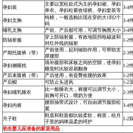
主要以宽松款式为主的孕妇裙、孕妇
孕妇装
3-4
单衣、孕妇松紧收缩裤、孕妇套装等
纯棉，一般选购比现在穿的大1到2个
孕妇文胸
3-4
码
哺乳文胸
产前、产后都可用，可调节胸围大小
3-4
穿上防辐射服，有效地阻挡电磁波和
防辐射服
1-2
对红外线的辐射
产前使用，起到辅助作用，可帮助支
产期托腹裤（带）
2-3
撑腰部
填补腹部和床板之间的空隙，使孕妇
孕妇侧睡枕
1-2
睡觉时比较容易翻身
产后束腹裤（带）
产后使用，有提臀收腰的效果
1-2
产后帽
可防止头进风
1-2
比一般睡衣大，裤腰可以调节大小，
孕妇哺乳睡衣
2-3
前胸可开口，喂奶方便
腰部抽带式设计，可自由调节腹部松
孕妇内裤
3-4
紧
鞋底和鞋面都比较柔软，棉质，给月
月子鞋
1-2
子里的妈咪温柔的呵护
初生婴儿应准备的家居用品