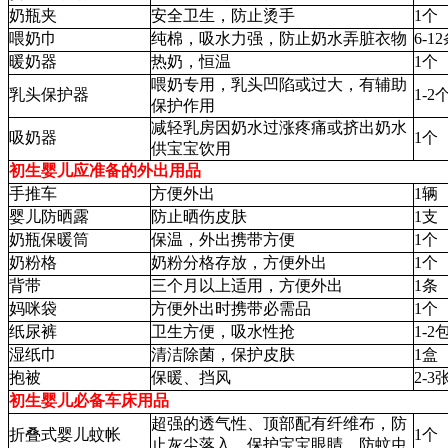
奶瓶夹
安全卫生，防止烫手
1个
喂奶巾
纯棉，吸水力强，防止奶水弄脏衣物
6-1
暖奶器
热奶，恒温
1个
喂奶专用，乳头凹陷或过大，有辅助
乳头保护器
1-2
保护作用
减轻乳房因奶水过涨疼痛或挤出奶水
吸奶器
1个
供宝宝饮用
初生婴儿应准备的外出用品
手推车
方便外出
1辆
婴儿防晒露
防止晒伤皮肤
1支
奶瓶保暖筒
保温，外出携带方便
1个
奶粉格
奶粉分格存放，方便外出
1个
背带
三个月以上适用，方便外出
1条
妈咪袋
方便外出时携带必需品
1个
纸尿裤
卫生方便，吸水性抢
1-2
湿纸巾
清洁除菌，保护皮肤
1盒
抱被
保暖、挡风
2-3
初生婴儿必备车床用品
超强的透气性、顶部配有纤维布，防
折叠式婴儿蚊帐
1个
止灰尘落入，保护宝宝眼睛，防蚊虫