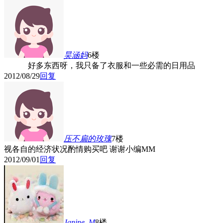
昊涵妈
6楼
好多东西呀，我只备了衣服和一些必需的日用品
2012/08/29
回复
压不扁的玫瑰
7楼
视各自的经济状况酌情购买吧 谢谢小编MM
2012/09/01
回复
Janine_M
8楼