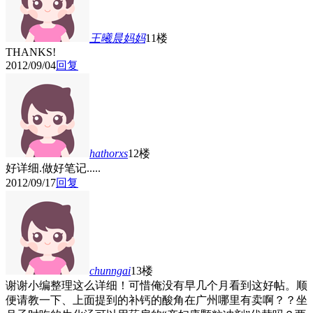
王曦晨妈妈
11楼
THANKS!
2012/09/04
回复
hathorxs
12楼
好详细.做好笔记.....
2012/09/17
回复
chunngai
13楼
谢谢小编整理这么详细！可惜俺没有早几个月看到这好帖
。顺
便请教一下、上面提到的补钙的酸角在广州哪里有卖啊？？坐