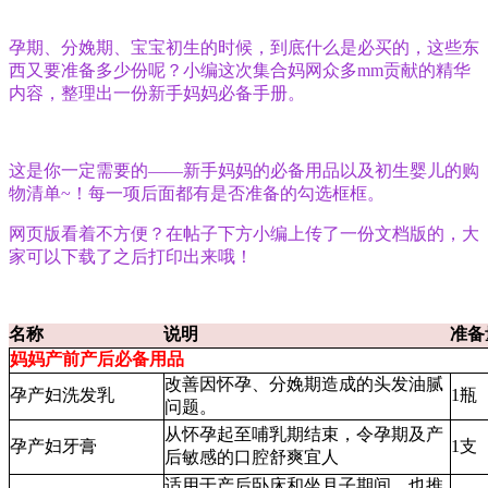
孕期、分娩期、宝宝初生的时候，到底什么是必买的，这些东
西又要准备多少份呢？小编这次集合妈网众多mm贡献的精华
内容，整理出一份新手妈妈必备手册。
这是你一定需要的——新手妈妈的必备用品以及初生婴儿的购
物清单~！每一项后面都有是否准备的勾选框框。
网页版看着不方便？在帖子下方小编上传了一份文档版的，大
家可以下载了之后打印出来哦！
名称
说明
准备
妈妈产前产后必备用品
改善因怀孕、分娩期造成的头发油腻
孕产妇洗发乳
1瓶
问题。
从怀孕起至哺乳期结束，令孕期及产
孕产妇牙膏
1支
后敏感的口腔舒爽宜人
适用于产后卧床和坐月子期间，也推