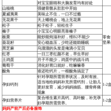
对宝宝眼睛和大脑发育均有好处
山核桃
强健骨骼从肚肚中开始
夏威夷果
美味止不住，一口不过瘾
无花果干
天上蟠桃会，地上无花果
松子
松子松子，轻松生子
榛子
小宝宝心明眼亮靠榛子
板栗
能炒能炖滋补好，维B2不能少
零食
坚果
葵花籽
安心稳血压，少吃还能助睡眠
黑芝麻
乌溜溜的头发是俺滴小宝贝
红枣
一日三枣红颜不老，早生早好
土鸡蛋
月子不能少，鸡蛋中的战斗鸡
葡萄干
消化好胃口就好，吃嘛嘛香
酸角
谁还吃钙片，一根酸角搞定了
针对孕期所需营养状况，及时有效、
适当地给妈妈补充所需钙剂，让胎儿
孕妇钙剂
1-2
更好发育，减少妈妈抽筋、腰骨疼痛
现象
复合维生素片高钙、高叶酸，补充孕
孕妇营养片
1-2
妇孕期所需营养。
妈妈产前产后必备服饰