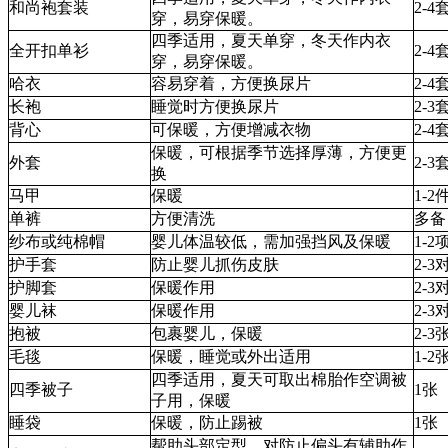
和尚袍套装
2-4
穿，易穿保暖。
四季适用，夏天单穿，冬天作内衣
全开扣单衫
2-4
穿，易穿保暖。
哈衣
容易穿着，方便换尿片
2-4
长袍
睡觉时方便换尿片
2-3
背心
可保暖，方便增减衣物
2-4
保暖，可根据季节选择厚薄，方便更
外套
2-3
换
马甲
保暖
1-2
单裤
方便清洗
多备
纱布或纯棉帽
婴儿体温较低，需加强挡风及保暖
1-2
护手套
防止婴儿抓伤皮肤
2-3
护脚套
保暖作用
2-3
婴儿袜
保暖作用
2-3
抱被
包裹婴儿，保暖
2-3
毛毯
保暖，睡觉或外出适用
1-2
四季适用，夏天可取出棉胎作空调被
四季被子
1张
子用，保暖
睡袋
保暖，防止踢被
1张
帮助头部定型，对防止偏头有辅助作