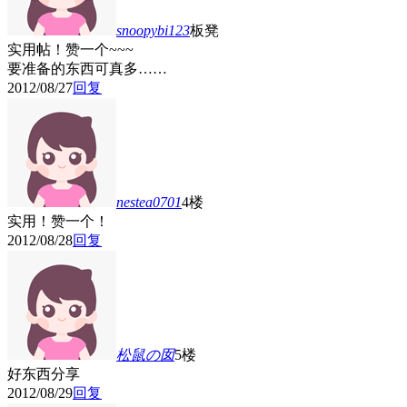
snoopybi123
板凳
实用帖！赞一个~~~
要准备的东西可真多……
2012/08/27
回复
nestea0701
4楼
实用！赞一个！
2012/08/28
回复
松鼠の囡
5楼
好东西分享
2012/08/29
回复