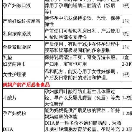
孕产妇漱口液
荐用于孕期的辅助口腔清洁（饭后
1瓶
等）
使怀孕中肌肤保持柔软、光滑、保持
产前妊娠纹按摩霜
1瓶
弹性
产前使用可帮助乳房出乳，产后使用
乳房按摩凝胶
1瓶
可帮助胸部恢复弹性
产后使用，有助于减少在怀孕过程中
全身紧肤凝露
1瓶
腰部和腹部极易囤积的多余脂肪
乳垫
保持乳房清洁干爽，避免弄湿衣服。
1盒
妇婴两用巾
产妇用，宝宝也可用
2-3
温和配方，能安心用于女性妊娠期，
女性护理液
1瓶
产后及日常阴部的清洁和护理。
妈妈产前产后必备食品
孕妇服用叶酸可防止新生儿体重过
叶酸片
轻、早产以及婴儿腭裂（兔唇）等先
1-2
天性畸形
能为妈妈提供产后足够的营养，维持
孕产妇奶粉
1-2
妈妈健康的体能
DHA是一种多价不饱和脂肪酸，为胎
DHA
儿脑神经细胞发育所必需。孕期补充
2-3