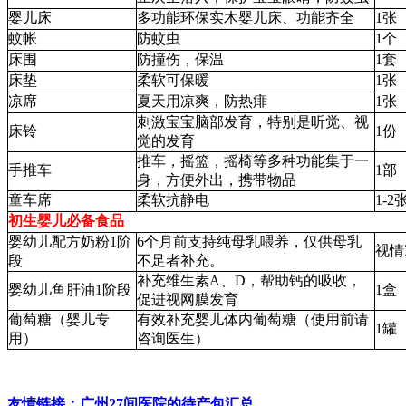
婴儿床
多功能环保实木婴儿床、功能齐全
1张
蚊帐
防蚊虫
1个
床围
防撞伤，保温
1套
床垫
柔软可保暖
1张
凉席
夏天用凉爽，防热痱
1张
刺激宝宝脑部发育，特别是听觉、视
床铃
1份
觉的发育
推车，摇篮，摇椅等多种功能集于一
手推车
1部
身，方便外出，携带物品
童车席
柔软抗静电
1-2
初生婴儿必备食品
婴幼儿配方奶粉1阶
6个月前支持纯母乳喂养，仅供母乳
视情
段
不足者补充。
补充维生素A、D，帮助钙的吸收，
婴幼儿鱼肝油1阶段
1盒
促进视网膜发育
葡萄糖（婴儿专
有效补充婴儿体内葡萄糖（使用前请
1罐
用）
咨询医生）
友情链接：广州27间医院的待产包汇总