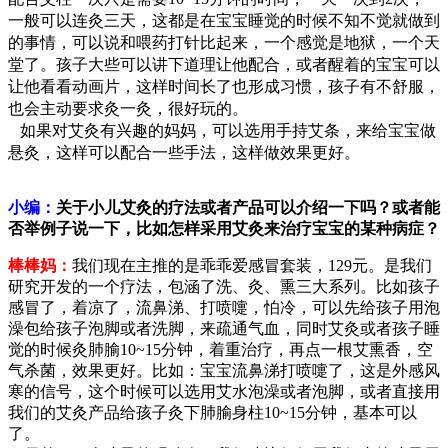
一般可以连灸三天，这都是在宝宝睡觉的时候不知不觉就做到
的事情，可以说和喂药打针比起来，一个感觉是地狱，一个天
堂了。孩子大些可以讲下道理让他配合，或者醒着的宝宝可以
让他看看动画片，这样时间长了也形成习惯，孩子有不舒服，
也会主动要求灸一灸，很好玩的。
如果对艾灸有兴趣的妈妈，可以选用手持艾条，来给宝宝做
悬灸，这样可以配合一些手法，这样做效果更好。
小编：
关于小儿艾灸的疗法或者产品可以介绍一下吗？或者能
否举例子说一下，比如怎样采用艾灸来治疗宝宝的某种病症？
棒棒妈：
我们现在主推的是乖乖爱感冒套装，129元。是我们
研究开发的一个疗法，包涵了洗、灸、熏三大系列。比如孩子
感冒了，着凉了，流鼻涕、打喷嚏，怕冷，可以先给孩子用泡
澡包给孩子泡脚或者洗脚，来疏通气血，同时艾灸或者孩子睡
觉的时候灸肺腧10~15分钟，着重治疗，再点一根艾熏香，空
气杀菌，效果更好。比如：宝宝流鼻涕打喷嚏了，这是外感风
寒的信号，这个时候可以选用艾水泡澡或者泡脚，或者直接用
我们的艾灸产品给孩子灸下肺腧身柱10~15分钟，基本可以
了。