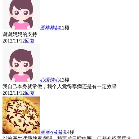
潘棒棒妈
12楼
谢谢妈妈的支持
2012/11/12
回复
心语情心
13楼
我自己本身就常做，我个人觉得寒病还是有一定效果
2012/11/12
回复
乖乖小妈妈
14楼
以前医生话我脾胃虚弱，我要成日睇中医，佢都介绍我用艾