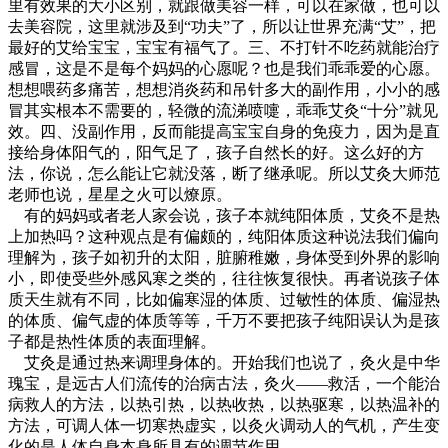
里有效果的大小区别，就跟做美容一样，可以在家做，也可以
去美容院，这里就涉及到“功夫”了，所以让世界充满“艾”，把
最好的艾给宝宝，宝宝有福气了。三、不打针不吃药就能治疗
感冒，这是不是每个妈妈的心愿呢？也是我们乖乖爱的心愿。
想想喂药多痛苦，想想消炎药和吊针多大的副作用，小小的感
冒其实根本不需要的，轻微的流涕喷嚏，乖乖艾灸“十分”就见
效。四、没副作用，反而能提高宝宝自身的免疫力，因为是直
接给身体阳气的，阳气足了，孩子自然长的好。这么好的方
法，你说，怎么能让它就没落，断了继承呢。所以艾灸大师范
老师也说，星星之火可以燎原。
有的妈妈或者老人家会说，孩子本就纯阳体质，艾灸不是热
上加热吗？这种观点是有偏颇的，纯阳体质这种说法我们偏向
理解为，孩子如初升的太阳，脏腑稚嫩，身体受到外界的影响
小，即使受些外感风寒之类的，往往恢复很快。再者说孩子体
质天生就有不同，比如偏寒湿的体质、过敏性的体质、偏湿热
的体质、偏气虚的体质等等，千万不要把孩子纯阳误认为是孩
子都是热性体质的表面理解。
艾灸是通过热来调理身体的。开始我们也说了，灸火是中华
瑰宝，是远古人们流传的治病古法，灸火——救活，一个能治
病救人的方法，以热引热，以热收热，以热驱寒，以热温补的
方法，可调人体一切寒热虚实，以灸火调动人的气机，产生变
化的是人体自身本身所具有的调节作用。