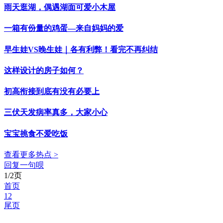
雨天逛湖，偶遇湖面可爱小木屋
一箱有份量的鸡蛋—来自妈妈的爱
早生娃VS晚生娃｜各有利弊！看完不再纠结
这样设计的房子如何？
初高衔接到底有没有必要上
三伏天发病率真多，大家小心
宝宝挑食不爱吃饭
查看更多热点 >
回复一句呗
1/2页
首页
1
2
尾页