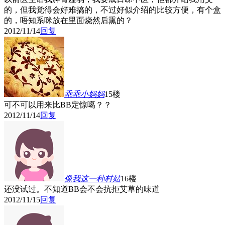
的，但我觉得会好难搞的，不过好似介绍的比较方便，有个盒
的，唔知系咪放在里面烧然后熏的？
2012/11/14
回复
乖乖小妈妈
15楼
可不可以用来比BB定惊噶？？
2012/11/14
回复
像我这一种村姑
16楼
还没试过。不知道BB会不会抗拒艾草的味道
2012/11/15
回复