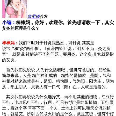
曾柔
楼
沙发
小编：
棒棒妈，你好，欢迎你。首先想请教一下，其实
艾灸的原理是什么？
棒棒妈：
我们平时对于针灸很熟悉，可针灸 其实是
说“针”和“灸”两件事，《黄帝内经》说：“针所不为，灸之所
宜”，就是说 针解决不了的问题，要用灸。这个灸 其实就是指
的艾灸。
首先我们先说说 人为什么活着吧，也挺有意思的。易经里
简单来说，人是 精气神组成的，精指的是物质，是阴，气和
神相对精来说就是神，是阳。精为阴，气为阳，阳为主，阴为
从，阳主阴从，只要人有一口气（阳）在，人就是活着的。
其次我们再说说为什么选择艾，而不用其他的植物，红豆行
不行，电吹风行不行，行啊，可只有“艾”是纯阳植物，五行属
土，看这个字 草字下面 一个X，土地上的可以和天交流的植
物，就是艾。所以古代取火用的是什么，就是艾绒，也有个好