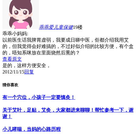
乖乖爱儿童保健
19楼
乖乖小妈妈:
以前医生话我脾胃虚弱，我要成日睇中医，佢都介绍我用艾
的，但我觉得会好难搞的，不过好似介绍的比较方便，有个盒
的，唔知系咪放在里面烧然后熏的？
查看原文
是的，这样方便安全，
2012/11/15
回复
猜你喜欢
有一个穴位，小孩子一定要慎灸！
关于艾叶，足贴，艾灸，大家都进来聊聊！帮忙参考一下，谢
谢！
小儿哮喘，当妈的心路历程