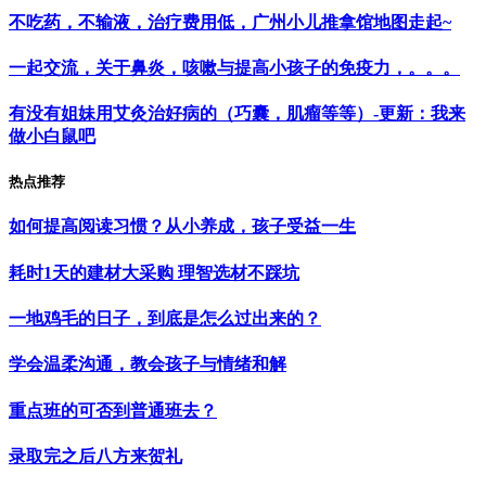
不吃药，不输液，治疗费用低，广州小儿推拿馆地图走起~
一起交流，关于鼻炎，咳嗽与提高小孩子的免疫力，。。。
有没有姐妹用艾灸治好病的（巧囊，肌瘤等等）-更新：我来
做小白鼠吧
热点推荐
如何提高阅读习惯？从小养成，孩子受益一生
耗时1天的建材大采购 理智选材不踩坑
一地鸡毛的日子，到底是怎么过出来的？
学会温柔沟通，教会孩子与情绪和解
重点班的可否到普通班去？
录取完之后八方来贺礼