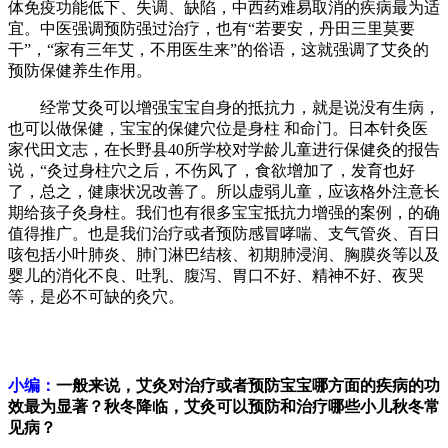
体免疫功能低下、失调、缺陷，中西药难易取消的疾病最为适
宜。中医强调预防强过治疗，也有“若要安，丹田三里莫要
干”，“家有三年艾，不用医生来”的俗语，这就强调了艾灸的
预防保健养生作用。
经常艾灸可以增强宝宝自身的抵抗力，就是说没有生病，
也可以做保健，宝宝的保健穴位是身柱 和命门。日本针灸医
家代田文志，在长野县40所学校对学龄儿童进行保健灸的报告
说，“灸过身柱穴之后，不伤风了，食欲增加了，发育也好
了，总之，健康状况改善了。所以虚弱儿童，应该格外注意长
期给孩子灸身柱。我们也有很多宝宝抵抗力增强的案例，的确
值得推广。也是我们治疗或者预防感冒哮喘、支气管炎、百日
咳包括小叶肺炎、肺门淋巴结核、初期肺浸润、胸膜炎等以及
婴儿的消化不良、吐乳、腹泻、胃口不好、精神不好、夜哭
等，是必不可缺的灸穴。
小编：
一般来说，艾灸对治疗或者预防宝宝哪方面的疾病的功
效最为显著？秋冬降临，艾灸可以预防和治疗哪些小儿秋冬常
见病？