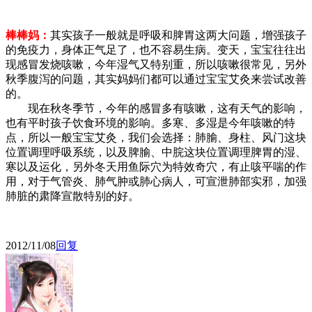
棒棒妈：
其实孩子一般就是呼吸和脾胃这两大问题，增强孩子
的免疫力，身体正气足了，也不容易生病。变天，宝宝往往出
现感冒发烧咳嗽，今年湿气又特别重，所以咳嗽很常见，另外
秋季腹泻的问题，其实妈妈们都可以通过宝宝艾灸来尝试改善
的。
现在秋冬季节，今年的感冒多有咳嗽，这有天气的影响，
也有平时孩子饮食环境的影响。多寒、多湿是今年咳嗽的特
点，所以一般宝宝艾灸，我们会选择：肺腧、身柱、风门这块
位置调理呼吸系统，以及脾腧、中脘这块位置调理脾胃的湿、
寒以及运化，另外冬天用鱼际穴为特效奇穴，有止咳平喘的作
用，对于气管炎、肺气肿或肺心病人，可宣泄肺部实邪，加强
肺脏的肃降宣散特别的好。
2012/11/08
回复