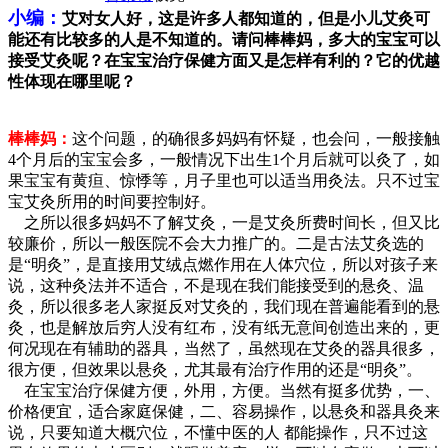
小编：
艾对女人好，这是许多人都知道的，但是小儿艾灸可
能还有比较多的人是不知道的。请问棒棒妈，多大的宝宝可以
接受艾灸呢？在宝宝治疗保健方面又是怎样有利的？它的优越
性体现在哪里呢？
棒棒妈：
这个问题，的确很多妈妈有怀疑，也会问，一般接触
4个月后的宝宝会多，一般情况下出生1个月后就可以灸了，如
果宝宝有黄疸、惊悸等，月子里也可以适当用灸法。只不过宝
宝艾灸所用的时间要控制好。
之所以很多妈妈不了解艾灸，一是艾灸所费时间长，但又比
较廉价，所以一般医院不会大力推广的。二是古法艾灸选的
是“明灸”，是直接用艾绒点燃作用在人体穴位，所以对孩子来
说，这种灸法并不适合，不是现在我们能接受到的悬灸、温
灸，所以很多老人家挺反对艾灸的，我们现在普遍能看到的悬
灸，也是解放后穷人没有红布，没有纸无意间创造出来的，更
何况现在有辅助的器具，当然了，虽然现在艾灸的器具很多，
很方便，但效果以悬灸，尤其最有治疗作用的还是“明灸”。
在宝宝治疗保健方便，外用，方便。当然有挺多优势，一、
价格便宜，适合家庭保健，二、容易操作，以悬灸和器具灸来
说，只要知道大概穴位，不懂中医的人 都能操作，只不过这