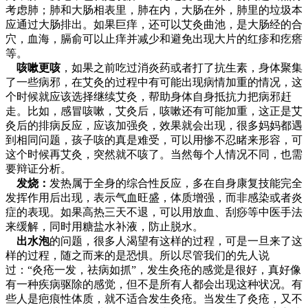
考虑肺；肺和大肠相表里，肺在内，大肠在外，肺里的垃圾本
应通过大肠排出。如果巨痒，还可以艾灸曲池，是大肠经的合
穴，血海，膈俞可以止痒并减少和避免出现大片的红疹和疙瘩
等。
咳嗽更咳
，如果之前吃过消炎药或者打了抗生素，身体聚集
了一些病邪，在艾灸的过程中有可能出现病情加重的情况，这
个时候就应该选择继续艾灸，帮助身体自身抵抗力把病邪赶
走。比如，感冒咳嗽，艾灸后，咳嗽还有可能加重，这正是艾
灸后的排病反应，应该加强灸，效果就会出现，很多妈妈都遇
到相同问题，孩子咳的真是难受，可以用惨不忍睹来形容，可
这个时候再艾灸，突然就不咳了。当然每个人情况不同，也需
要辩证分析。
发烧：
发热属于全身的综合性反应，多在自身康复技能完全
发挥作用后出现，表示气血旺盛，体质增强，而非感染或者炎
症的表现。如果高热三天不退，可以用放血、刮痧等中医手法
来缓解，同时用糖盐水补液，防止脱水。
出水泡
的问题，很多人渴望有这样的过程，可是一旦来了这
样的过程，随之而来的是恐惧。所以尽管我们的先人说
过：“灸疮一发，祛病如抓”，发生灸疮的感觉是很好，真好像
有一种疾病驱除的感觉，但不是所有人都会出现这种状况。有
些人是疤痕性体质，就不适合发生灸疮。当发生了灸疮，又不