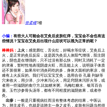
曾柔
楼
7楼
小编：
有些大人可能会在艾灸后皮肤红痒，宝宝会不会也有这
些情况？宝宝在艾灸后出现什么症状可以视为正常的呢？
棒棒妈：
上火：
感觉唇红，舌尖红，好喝水等症状，艾灸后上
火，是正常的灸后反应，这是因为灸后人体阳气增强，阳主阴
从，阴也是在增强的，只不过没有那么快，同时又消耗了一定
的津液，暂时性地表现阴虚火旺，而且能上火，说明孩子体质
还不算很寒，如果吊针消炎药吃的多，身体大面积的寒凉，很
难有上火反应的。我们可以宝宝艾灸，选用合谷 孔最 列缺等
穴来收火，用少泽、少冲来泻心火，用足窍阴来泻肝火等，或
者用一些滋阴的食疗方,比如粳米粥、乌梅红糖水、银耳百合
羹、玉竹沙参骨头汤等，都有不同程度的滋阴效果，或者停
灸。
出疹：
一般是只重视病灶而没有整体考虑的结果，中医认
为，肺主皮毛，也就是说肺主一身之皮毛，皮肤有问题当然得