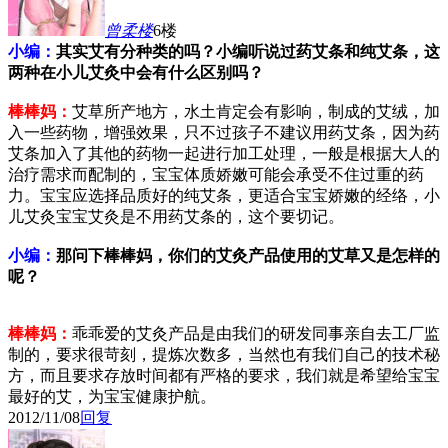
曾柔
楼
6楼
小编：
其实
艾有分种类的吗？小编听说过药艾条和纯艾条，这
两种在小儿艾灸中会有什么区别吗？
棒棒妈：
艾草所产地方，水土肯定会有影响，制成的艾绒，加
入一些药物，增强效果，只不过孩子不建议用药艾条，因为药
艾条加入了其他的药物一起进行加工处理，一般是根据大人的
治疗需求而配制的，宝宝体质娇嫩可能会承受不住过重的药
力。宝宝应选择品质好的纯艾条，更适合宝宝娇嫩的经络，小
儿艾灸宝宝艾灸是不用药艾条的，这个要切记。
小编：
那问下棒棒妈，
你们的艾灸产品使用的艾草又是怎样的
呢？
棒棒妈：
乖乖爱的艾灸产品是由我们的研发同事亲自去工厂监
制的，要求很苛刻，提炼次数多，当然也有我们自己的技术秘
方，而且要求存放时间都有严格的要求，我们就是希望给宝宝
最好的艾，为宝宝健康护航。
2012/11/08
回复