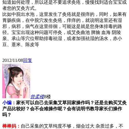
知道如何处理，所以还是不要追求灸疮，慢慢找到适合宝宝或
者您的艾灸方式。
比如中脘出水泡，这里发生了灸疮就是很痒的，同时，如果有
胃肠疾病，在中脘穴发生灸疮，痒痒的，就说明这里还有湿
邪，病邪，病气在这里徘徊，可能这是就是您身体排毒的路
径。宝宝出现这种问题可停灸，或艾灸曲池 脾腧 血海 阴陵
泉、承山等穴位帮助排毒祛湿，或者加强祛湿的汤水，赤小
豆、薏米、陈皮等
2012/11/08
回复
曾柔
楼
8楼
小编：
家长可以自己去采集艾草回家操作吗？还是去购买艾灸
产品比较好？会不会难操作呢？会有说明书教导家长们操作
吗？
棒棒妈：
自己采集的艾草纯度不够，烟会过大 杂质过多，不